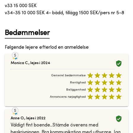
v33 15 000 SEK
v34-35 10 000 SEK 4- bädd, tillägg 1500 SEK/pers nr 5-8
Bedømmelser
Følgende lejere efterlod en anmeldelse
Monica C.
,
lejes i
2024
Generel bedømmelse
Renlighed
Beliggenhed
Annoncens nøjagtighed
Anne O.
,
lejes i
2022
Väldigt fint boende..Stämde överens med
beskrivningen. Bra kommunikation med uthyrare. Jag