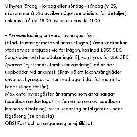
Uthyres lördag - lördag eller söndag -söndag (v. 25,
midsommar & v26 avviker något, se prislista för detaljer)
ankomst från kl. 16.00 avresa senast kl. 11.00.
- Avresestädning ansvarar hyresgäst för.
(Städutrustning/material finns i stugan.) Vissa veckor kan
städservice erbjudas vid förfrågan, kostnad 1.950 SEK.
Sängkläder och handdukar ingår EJ, kan hyras för 250 SEK
/person (ej strand/utomhusanvändning), då är det
uppbäddat vid ankomst. (Krav på att lakan/sängkläder
används, hyresgäster tar med eget i det fall man inte
köper tillägg för lån)
Max antal hyresgäster är samma som antal sängar
(spädbarn undantaget - information om ev. spädbarn
lämnas vid bokning), vissa undantag antal gäster under
lågsäsong (se prislista)
OBS! Fest och arrangemang är ej tillåtet.