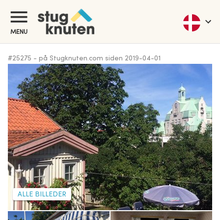
MENU
#
25275
-
på Stugknuten.com siden
2019-04-01
ALLE BILLEDER