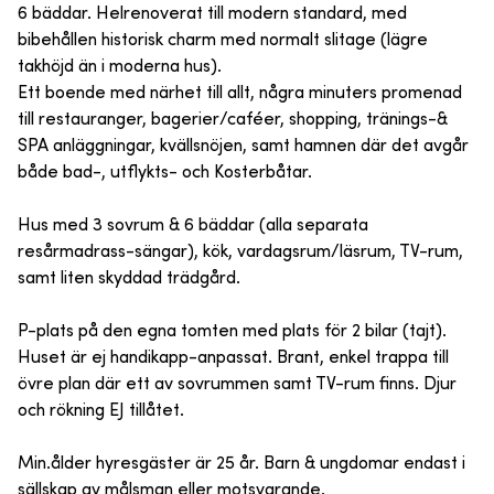
6 bäddar. Helrenoverat till modern standard, med
bibehållen historisk charm med normalt slitage (lägre
takhöjd än i moderna hus).
Ett boende med närhet till allt, några minuters promenad
till restauranger, bagerier/caféer, shopping, tränings-&
SPA anläggningar, kvällsnöjen, samt hamnen där det avgår
både bad-, utflykts- och Kosterbåtar.
Hus med 3 sovrum & 6 bäddar (alla separata
resårmadrass-sängar), kök, vardagsrum/läsrum, TV-rum,
samt liten skyddad trädgård.
P-plats på den egna tomten med plats för 2 bilar (tajt).
Huset är ej handikapp-anpassat. Brant, enkel trappa till
övre plan där ett av sovrummen samt TV-rum finns. Djur
och rökning EJ tillåtet.
Min.ålder hyresgäster är 25 år. Barn & ungdomar endast i
sällskap av målsman eller motsvarande.