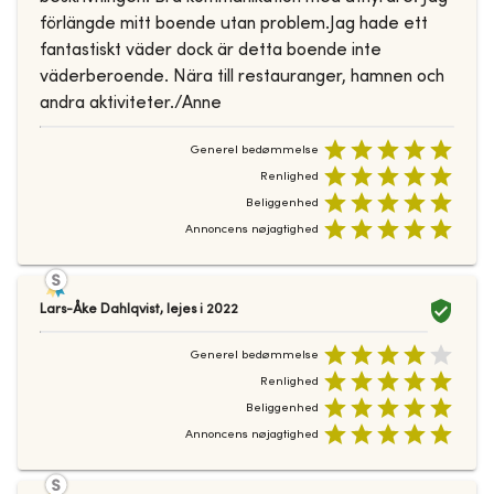
förlängde mitt boende utan problem.Jag hade ett
fantastiskt väder dock är detta boende inte
väderberoende. Nära till restauranger, hamnen och
andra aktiviteter./Anne
Generel bedømmelse
Renlighed
Beliggenhed
Annoncens nøjagtighed
Lars-Åke Dahlqvist
,
lejes i
2022
Generel bedømmelse
Renlighed
Beliggenhed
Annoncens nøjagtighed