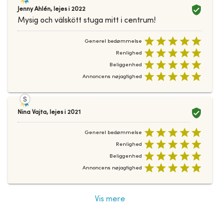
Jenny Ahlén
,
lejes i
2022
Mysig och välskött stuga mitt i centrum!
Generel bedømmelse
Renlighed
Beliggenhed
Annoncens nøjagtighed
Nina Vajta
,
lejes i
2021
Generel bedømmelse
Renlighed
Beliggenhed
Annoncens nøjagtighed
Vis mere