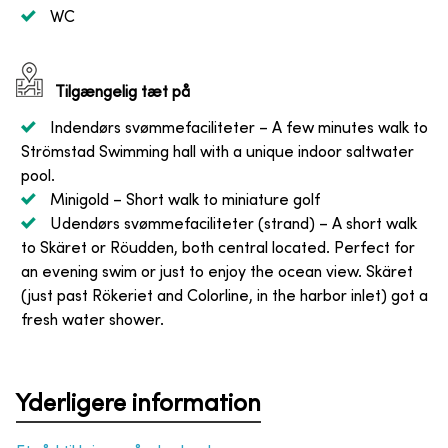
WC
Tilgængelig tæt på
Indendørs svømmefaciliteter
– A few minutes walk to
Strömstad Swimming hall with a unique indoor saltwater
pool.
Minigold
– Short walk to miniature golf
Udendørs svømmefaciliteter (strand)
– A short walk
to Skäret or Röudden, both central located. Perfect for
an evening swim or just to enjoy the ocean view. Skäret
(just past Rökeriet and Colorline, in the harbor inlet) got a
fresh water shower.
Yderligere information