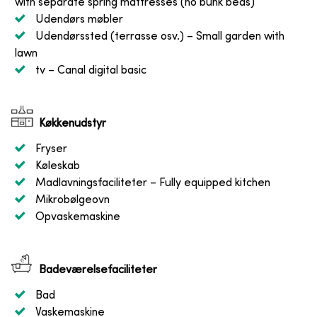
with separate spring mattresses (no bunk beds)
Udendørs møbler
Udendørssted (terrasse osv.)
– Small garden with
lawn
tv
– Canal digital basic
Køkkenudstyr
Fryser
Køleskab
Madlavningsfaciliteter
– Fully equipped kitchen
Mikrobølgeovn
Opvaskemaskine
Badeværelsefaciliteter
Bad
Vaskemaskine