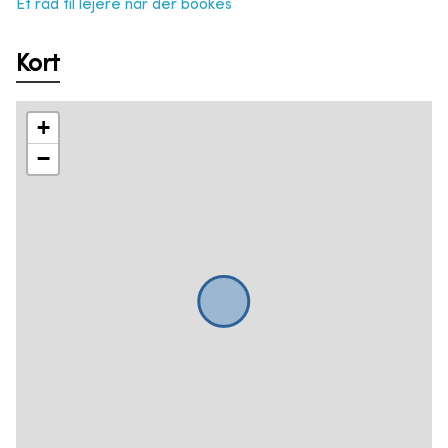
Et råd til lejere når der bookes
Kort
+
−