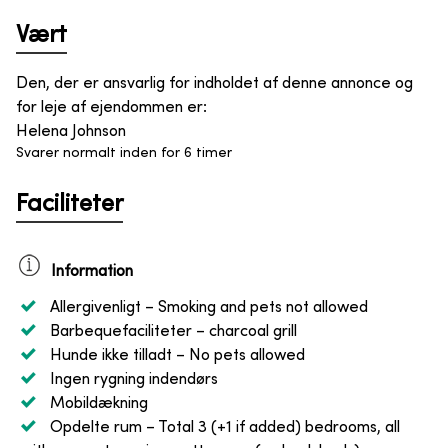
Vært
Den, der er ansvarlig for indholdet af denne annonce og
for leje af ejendommen er
:
Helena Johnson
Svarer normalt inden for 6 timer
Faciliteter
Information
Allergivenligt
– Smoking and pets not allowed
Barbequefaciliteter
– charcoal grill
Hunde ikke tilladt
– No pets allowed
Ingen rygning indendørs
Mobildækning
Opdelte rum
– Total 3 (+1 if added) bedrooms, all