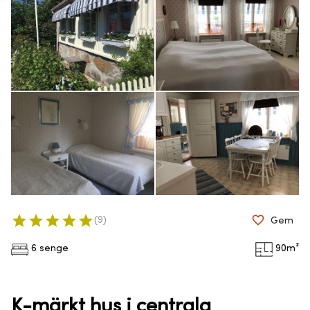
(
9
)
Gem
6 senge
90
m²
K-märkt hus i centrala