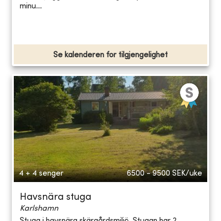
minu...
Se kalenderen for tilgjengelighet
4 + 4 senger
6500 - 9500
SEK/uke
Havsnära stuga
Karlshamn