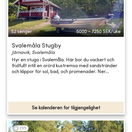
52 senger
5000 - 7250
SEK/uke
Svalemåla Stugby
Järnavik, Svalemåla
Hyr en stuga i Svalemåla. Här bor du vackert och
fridfullt intill en orörd kustremsa med sandstränder
och klippor för sol, bad, och promenader. Ner...
Se kalenderen for tilgjengelighet
(
17
)