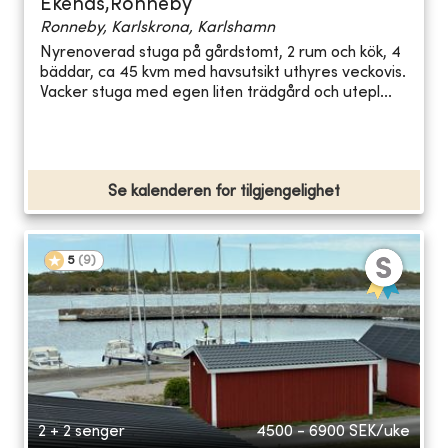
Ekenäs,Ronneby
Ronneby, Karlskrona, Karlshamn
Nyrenoverad stuga på gårdstomt, 2 rum och kök, 4
bäddar, ca 45 kvm med havsutsikt uthyres veckovis.
Vacker stuga med egen liten trädgård och utepl...
Se kalenderen for tilgjengelighet
5
(
9
)
2 + 2 senger
4500 - 6900
SEK/uke