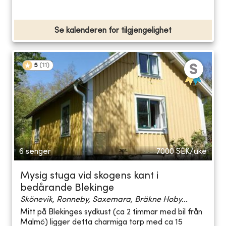
Se kalenderen for tilgjengelighet
5
(
11
)
6 senger
7000
SEK/uke
Mysig stuga vid skogens kant i
bedårande Blekinge
Skönevik, Ronneby, Saxemara, Bräkne Hoby...
Mitt på Blekinges sydkust (ca 2 timmar med bil från
Malmö) ligger detta charmiga torp med ca 15