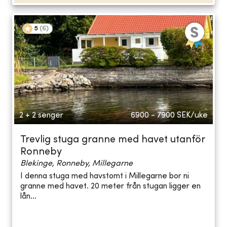
5
(
6
)
2 + 2 senger
6900 - 7900
SEK/uke
Trevlig stuga granne med havet utanför
Ronneby
Blekinge, Ronneby, Millegarne
I denna stuga med havstomt i Millegarne bor ni
granne med havet. 20 meter från stugan ligger en
lån...