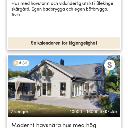
Hus med havstomt och vidunderlig utsikt i Blekinge
skärgård. Egen badbrygga och egen båtbrygga.
Avsk...
Se kalenderen for tilgjengelighet
5
(
2
)
7 senger
10000 - 16000
SEK/uke
Modernt havsnära hus med hög