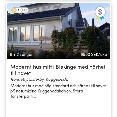
5
(
14
)
6 + 2 senger
9900
SEK/uke
Modernt hus mitt i Blekinge med närhet
till havet
Ronneby, Listerby, Kuggeboda
Modernt hus med hög standard och närhet till havet
på natursköna Kuggebodahalvön. Stora
fönsterparti...