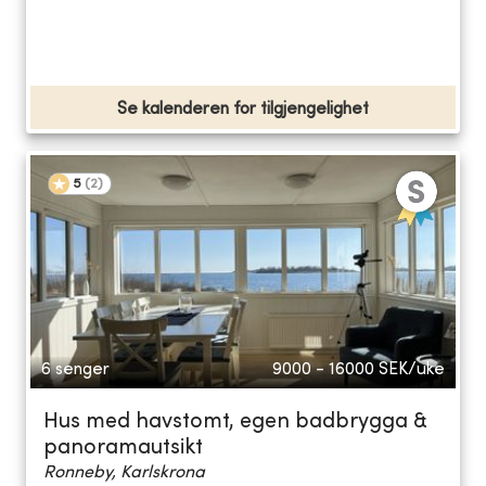
Se kalenderen for tilgjengelighet
5
(
2
)
6 senger
9000 - 16000
SEK/uke
Hus med havstomt, egen badbrygga &
panoramautsikt
Ronneby, Karlskrona