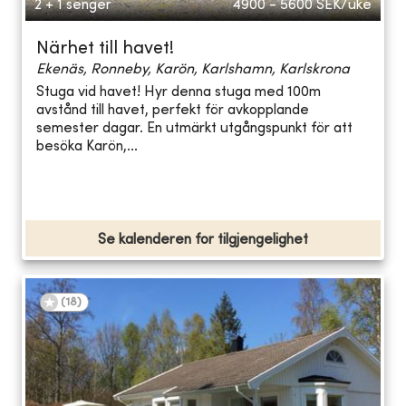
2 + 1 senger
4900 - 5600
SEK/uke
Närhet till havet!
Ekenäs, Ronneby, Karön, Karlshamn, Karlskrona
Stuga vid havet! Hyr denna stuga med 100m
avstånd till havet, perfekt för avkopplande
semester dagar. En utmärkt utgångspunkt för att
besöka Karön,...
Se kalenderen for tilgjengelighet
(
18
)