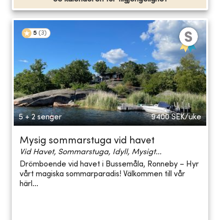
5
(
3
)
5 + 2 senger
9400
SEK/uke
Mysig sommarstuga vid havet
Vid Havet, Sommarstuga, Idyll, Mysigt...
Drömboende vid havet i Bussemåla, Ronneby – Hyr
vårt magiska sommarparadis! Välkommen till vår
härl...