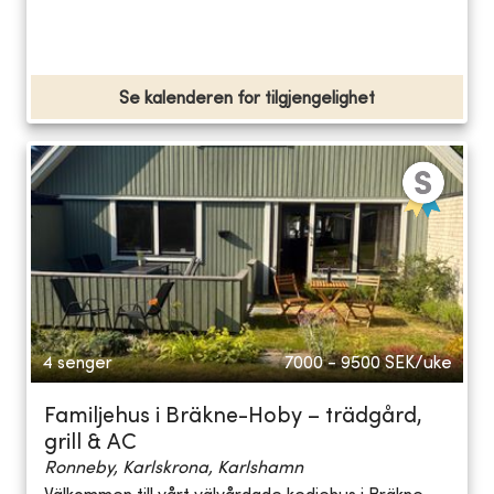
Se kalenderen for tilgjengelighet
4 senger
7000 - 9500
SEK/uke
Familjehus i Bräkne-Hoby – trädgård,
grill & AC
Ronneby, Karlskrona, Karlshamn