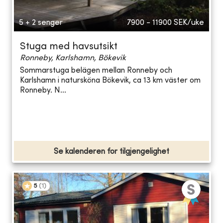
5 + 2 senger
7900 - 11900
SEK/uke
Stuga med havsutsikt
Ronneby, Karlshamn, Bökevik
Sommarstuga belägen mellan Ronneby och
Karlshamn i natursköna Bökevik, ca 13 km väster om
Ronneby. N...
Se kalenderen for tilgjengelighet
5
(
1
)