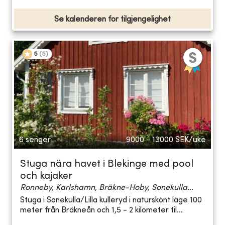
Se kalenderen for tilgjengelighet
5
(
5
)
6 senger
9000 - 13000
SEK/uke
Stuga nära havet i Blekinge med pool
och kajaker
Ronneby, Karlshamn, Bräkne-Hoby, Sonekulla...
Stuga i Sonekulla/Lilla kulleryd i naturskönt läge 100
meter från Bräkneån och 1,5 - 2 kilometer til...