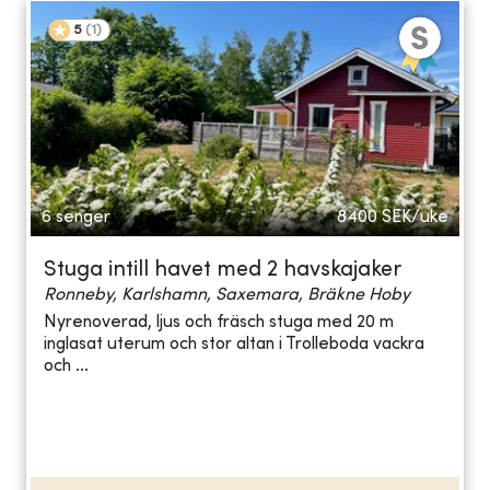
5
(
1
)
6 senger
8400
SEK/uke
Stuga intill havet med 2 havskajaker
Ronneby, Karlshamn, Saxemara, Bräkne Hoby
Nyrenoverad, ljus och fräsch stuga med 20 m
inglasat uterum och stor altan i Trolleboda vackra
och ...