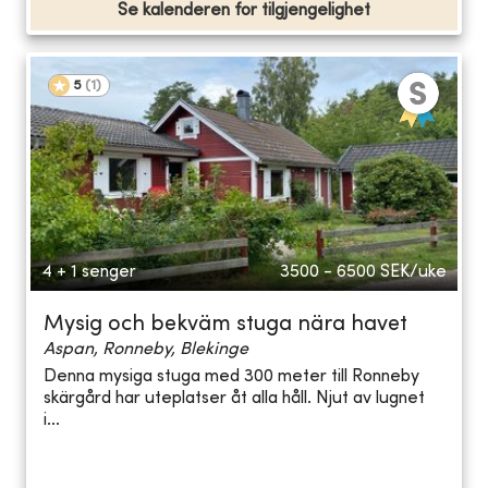
Se kalenderen for tilgjengelighet
5
(
1
)
4 + 1 senger
3500 - 6500
SEK/uke
Mysig och bekväm stuga nära havet
Aspan, Ronneby, Blekinge
Denna mysiga stuga med 300 meter till Ronneby
skärgård har uteplatser åt alla håll. Njut av lugnet
i...