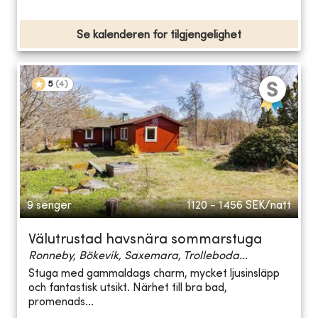
Se kalenderen for tilgjengelighet
5
(
4
)
9 senger
1120 - 1456
SEK/natt
Välutrustad havsnära sommarstuga
Ronneby, Bökevik, Saxemara, Trolleboda...
Stuga med gammaldags charm, mycket ljusinsläpp
och fantastisk utsikt. Närhet till bra bad,
promenads...