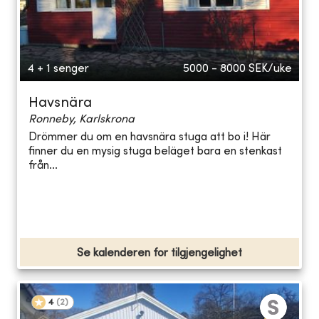
4 + 1 senger
5000 - 8000
SEK/uke
Havsnära
Ronneby, Karlskrona
Drömmer du om en havsnära stuga att bo i! Här
finner du en mysig stuga beläget bara en stenkast
från...
Se kalenderen for tilgjengelighet
4
(
2
)