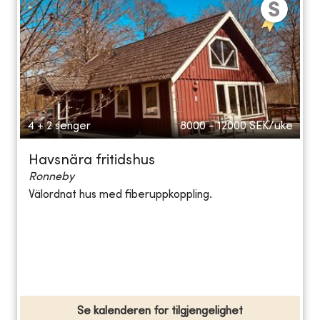
4 + 2 senger
8000 - 12000
SEK/uke
Havsnära fritidshus
Ronneby
Välordnat hus med fiberuppkoppling.
Se kalenderen for tilgjengelighet