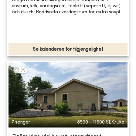
Stuga i havsnära skärgårdsmiljö. Stugan har 2
sovrum, kök, vardagsrum, toalett (separett, ej wc)
och dusch. Bäddsoffa i vardagsrum för extra sovpl...
Se kalenderen for tilgjengelighet
(
2
)
7 senger
8500 - 11500
SEK/uke