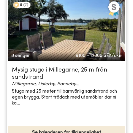
5
(
7
)
8 senger
9100 - 12000
SEK/uke
Mysig stuga i Millegarne, 25 m från
sandstrand
Millegarne, Listerby, Ronneby...
Stuga med 25 meter till barnvänlig sandstrand och
egen brygga. Stort trädäck med utemöbler där ni
ka...
Se kalenderen for tilgjengelighet