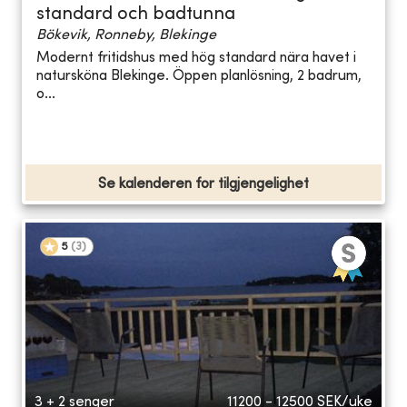
standard och badtunna
Bökevik, Ronneby, Blekinge
Modernt fritidshus med hög standard nära havet i
natursköna Blekinge. Öppen planlösning, 2 badrum,
o...
Se kalenderen for tilgjengelighet
5
(
3
)
3 + 2 senger
11200 - 12500
SEK/uke