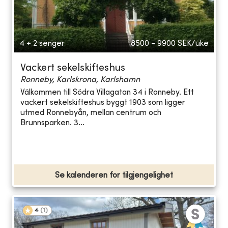
4 + 2 senger
8500 - 9900
SEK/uke
Vackert sekelskifteshus
Ronneby, Karlskrona, Karlshamn
Välkommen till Södra Villagatan 34 i Ronneby. Ett
vackert sekelskifteshus byggt 1903 som ligger
utmed Ronnebyån, mellan centrum och
Brunnsparken. 3...
Se kalenderen for tilgjengelighet
4
(
1
)