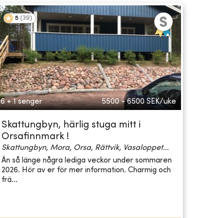
5
(
39
)
6 + 1 senger
5500 - 6500
SEK/uke
Skattungbyn, härlig stuga mitt i
Orsafinnmark !
Skattungbyn, Mora, Orsa, Rättvik, Vasaloppet...
Än så länge några lediga veckor under sommaren
2026. Hör av er för mer information. Charmig och
frä...