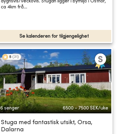
dygnsvis/veckovis. Stugan ligger i bymiljö i Östnor,
ca 4km frå...
Se kalenderen for tilgjengelighet
5
(
31
)
6 senger
6500 - 7500
SEK/uke
Stuga med fantastisk utsikt, Orsa,
Dalarna