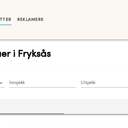
YTTER
REKLAMERE
aer i Fryksås
Innsjekk
Utsjekk