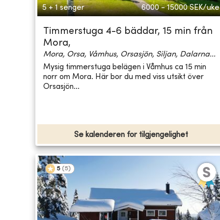
5 + 1 senger
6000 - 15000
SEK/uke
Timmerstuga 4-6 bäddar, 15 min från
Mora,
Mora, Orsa, Våmhus, Orsasjön, Siljan, Dalarna...
Mysig timmerstuga belägen i Våmhus ca 15 min
norr om Mora. Här bor du med viss utsikt över
Orsasjön...
Se kalenderen for tilgjengelighet
5
(
5
)