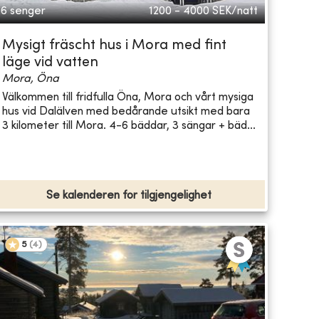
6 senger
1200 - 4000
SEK/natt
Mysigt fräscht hus i Mora med fint
läge vid vatten
Mora, Öna
Välkommen till fridfulla Öna, Mora och vårt mysiga
hus vid Dalälven med bedårande utsikt med bara
3 kilometer till Mora. 4-6 bäddar, 3 sängar + bäd...
Se kalenderen for tilgjengelighet
5
(
4
)