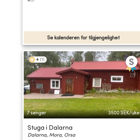
Se kalenderen for tilgjengelighet
4
(
1
)
7 senger
3500
SEK/uke
Stuga i Dalarna
Dalarna, Mora, Orsa