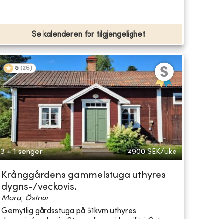
Se kalenderen for tilgjengelighet
5
(
26
)
3 + 1 senger
4900
SEK/uke
Krånggårdens gammelstuga uthyres
dygns-/veckovis.
Mora, Östnor
Gemytlig gårdsstuga på 51kvm uthyres