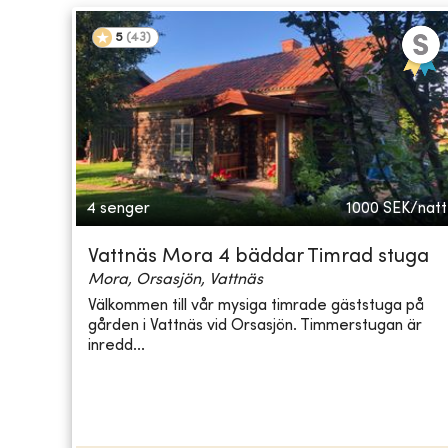
5
(
43
)
4 senger
1000
SEK/natt
Vattnäs Mora 4 bäddar Timrad stuga
Mora, Orsasjön, Vattnäs
Välkommen till vår mysiga timrade gäststuga på
gården i Vattnäs vid Orsasjön. Timmerstugan är
inredd...