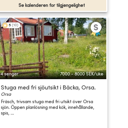
Se kalenderen for tilgjengelighet
5
(
10
)
4 senger
7000 - 8000
SEK/uke
Stuga med fri sjöutsikt i Bäcka, Orsa.
Orsa
Fräsch, trivsam stuga med fri utsikt över Orsa
sjön. Öppen planlösning med kök, innehållande,
spis, ...