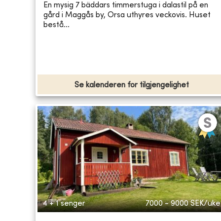
En mysig 7 bäddars timmerstuga i dalastil på en
gård i Maggås by, Orsa uthyres veckovis. Huset
bestå...
Se kalenderen for tilgjengelighet
4 + 1 senger
7000 - 9000
SEK/uke