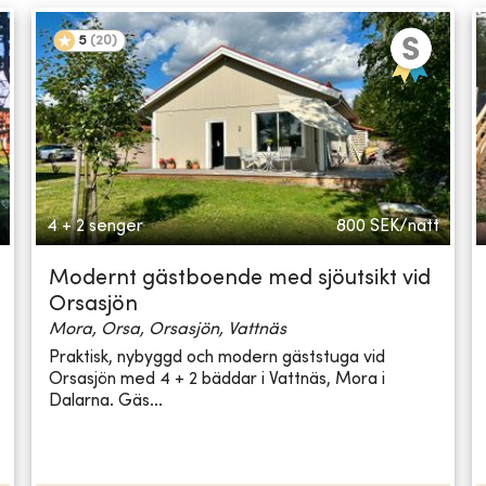
5
(
20
)
4 + 2 senger
800
SEK/natt
Modernt gästboende med sjöutsikt vid
Orsasjön
Mora, Orsa, Orsasjön, Vattnäs
Praktisk, nybyggd och modern gäststuga vid
Orsasjön med 4 + 2 bäddar i Vattnäs, Mora i
Dalarna. Gäs...