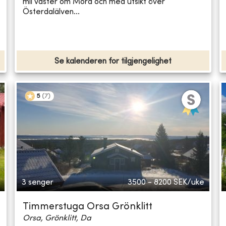
mil väster om Mora och med utsikt över
Österdalälven...
Se kalenderen for tilgjengelighet
5
(
7
)
3 senger
3500 - 8200
SEK/uke
Timmerstuga Orsa Grönklitt
Orsa, Grönklitt, Da