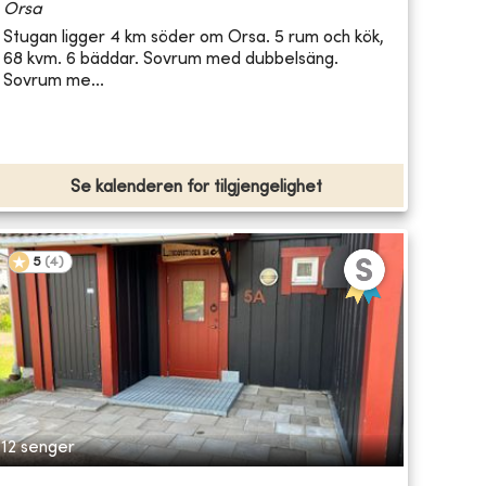
Orsa
Stugan ligger 4 km söder om Orsa. 5 rum och kök,
68 kvm. 6 bäddar. Sovrum med dubbelsäng.
Sovrum me...
Se kalenderen for tilgjengelighet
5
(
4
)
12 senger