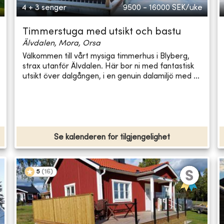
4 + 3 senger
9500 - 16000
SEK/uke
Timmerstuga med utsikt och bastu
Älvdalen, Mora, Orsa
Välkommen till vårt mysiga timmerhus i Blyberg,
strax utanför Älvdalen. Här bor ni med fantastisk
utsikt över dalgången, i en genuin dalamiljö med ...
Se kalenderen for tilgjengelighet
5
(
16
)