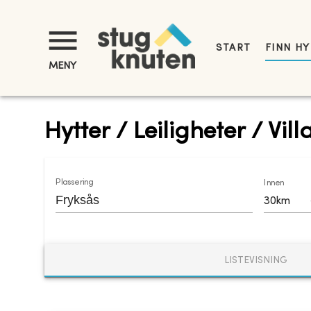
START
FINN H
MENY
Hytter / Leiligheter / Vill
Plassering
Innen
30km
LISTEVISNING