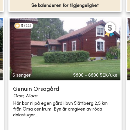
Se kalenderen for tilgjengelighet
5
(
22
)
6 senger
5800 - 6800
SEK/uke
Genuin Orsagård
Orsa, Mora
Här bor ni på egen gård i byn Slättberg 2,5 km
från Orsa centrum. Byn är omgiven av röda
dalastugor...