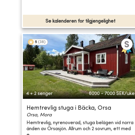
Se kalenderen for tilgjengelighet
5
(
38
)
4 + 2 senger
6000 - 7000
SEK/uke
Hemtrevlig stuga i Bäcka, Orsa
Orsa, Mora
Hemtrevlig, nyrenoverad, stuga belägen vid norra
änden av Orsasjön. Allrum och 2 sovrum, ett med
e...