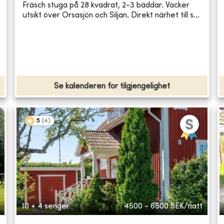
Fräsch stuga på 28 kvadrat, 2-3 bäddar. Vacker
utsikt över Orsasjön och Siljan. Direkt närhet till s...
Se kalenderen for tilgjengelighet
5
(
4
)
10 + 4 senger
4500 - 6500
SEK/natt