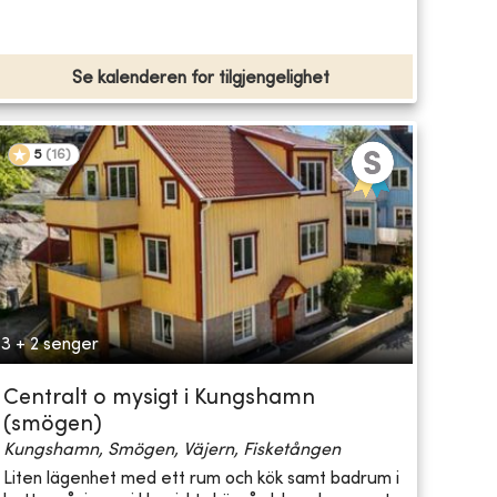
Se kalenderen for tilgjengelighet
5
(
16
)
3 + 2 senger
Centralt o mysigt i Kungshamn
(smögen)
Kungshamn, Smögen, Väjern, Fisketången
Liten lägenhet med ett rum och kök samt badrum i