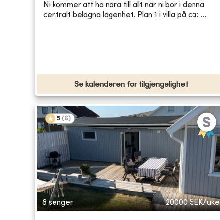
Ni kommer att ha nära till allt när ni bor i denna
centralt belägna lägenhet. Plan 1 i villa på ca: ...
Se kalenderen for tilgjengelighet
5
(
6
)
8 senger
20000
SEK/uke