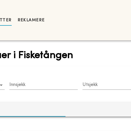
YTTER
REKLAMERE
laer i Fisketången
Innsjekk
Utsjekk