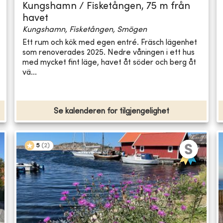
Kungshamn / Fisketången, 75 m från
havet
Kungshamn, Fisketången, Smögen
Ett rum och kök med egen entré. Fräsch lägenhet
som renoverades 2025. Nedre våningen i ett hus
med mycket fint läge, havet åt söder och berg åt
vä...
Se kalenderen for tilgjengelighet
5
(
2
)