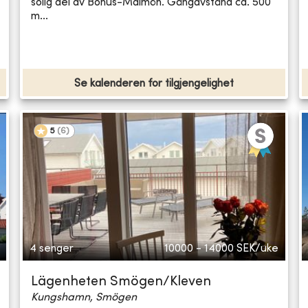
solig del av Bohus-Malmön. Gångavstånd ca. 500
m...
Se kalenderen for tilgjengelighet
5
(
6
)
4 senger
10000 - 14000
SEK/uke
Lägenheten Smögen/Kleven
Kungshamn, Smögen