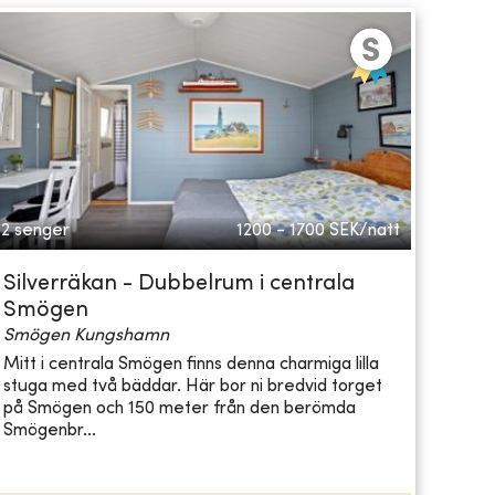
2 senger
1200 - 1700
SEK/natt
Silverräkan - Dubbelrum i centrala
Smögen
Smögen Kungshamn
Mitt i centrala Smögen finns denna charmiga lilla
stuga med två bäddar. Här bor ni bredvid torget
på Smögen och 150 meter från den berömda
Smögenbr...