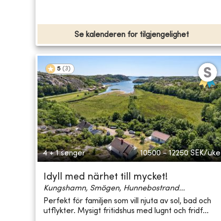
Se kalenderen for tilgjengelighet
5
(
3
)
4 + 1 senger
10500 - 12250
SEK/uke
Idyll med närhet till mycket!
Kungshamn, Smögen, Hunnebostrand...
Perfekt för familjen som vill njuta av sol, bad och
utflykter. Mysigt fritidshus med lugnt och fridf...