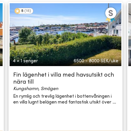
5
(
15
)
4 + 1 senger
6500 - 8000
SEK/uke
Fin lägenhet i villa med havsutsikt och
nära till
Kungshamn, Smögen
En rymlig och trevlig lägenhet i bottenvåningen i
en villa lugnt belägen med fantastisk utsikt över ...