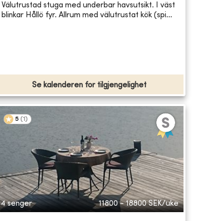
Välutrustad stuga med underbar havsutsikt. I väst
blinkar Hållö fyr. Allrum med välutrustat kök (spi...
Se kalenderen for tilgjengelighet
5
(
1
)
4 senger
11800 - 18800
SEK/uke