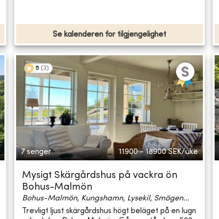
Se kalenderen for tilgjengelighet
5
(
3
)
7 senger
11900 - 18900
SEK/uke
Mysigt Skärgårdshus på vackra ön
Bohus-Malmön
Bohus-Malmön, Kungshamn, Lysekil, Smögen...
Trevligt ljust skärgårdshus högt beläget på en lugn