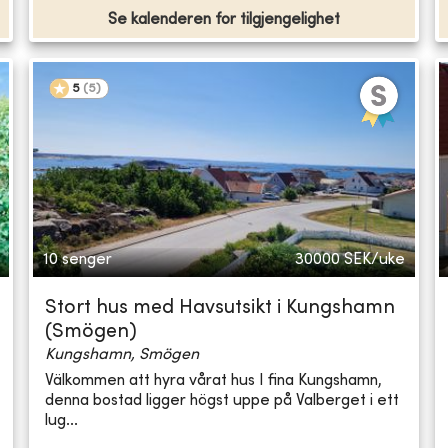
Se kalenderen for tilgjengelighet
5
(
5
)
10 senger
30000
SEK/uke
Stort hus med Havsutsikt i Kungshamn
(Smögen)
Kungshamn, Smögen
Välkommen att hyra vårat hus I fina Kungshamn,
denna bostad ligger högst uppe på Valberget i ett
lug...