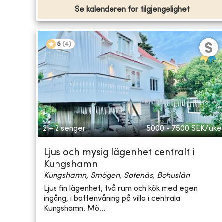
Se kalenderen for tilgjengelighet
5
(
4
)
2 + 2 senger
5000 - 7500
SEK/uke
Ljus och mysig lägenhet centralt i
Kungshamn
Kungshamn, Smögen, Sotenäs, Bohuslän
Ljus fin lägenhet, två rum och kök med egen
ingång, i bottenvåning på villa i centrala
Kungshamn. Mö...