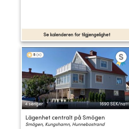
Se kalenderen for tilgjengelighet
5
(
4
)
4 senger
1690
SEK/natt
Lägenhet centralt på Smögen
Smögen, Kungshamn, Hunnebostrand