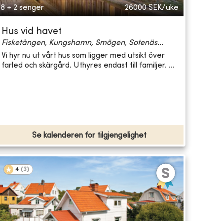
8 + 2 senger
26000
SEK/uke
Hus vid havet
Fisketången, Kungshamn, Smögen, Sotenäs...
Vi hyr nu ut vårt hus som ligger med utsikt över
farled och skärgård. Uthyres endast till familjer. ...
Se kalenderen for tilgjengelighet
4
(
3
)