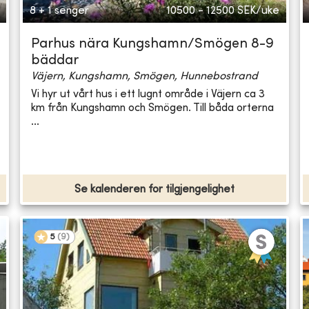
8 + 1 senger
10500 - 12500
SEK/uke
Parhus nära Kungshamn/Smögen 8-9
bäddar
Väjern, Kungshamn, Smögen, Hunnebostrand
Vi hyr ut vårt hus i ett lugnt område i Väjern ca 3
km från Kungshamn och Smögen. Till båda orterna
...
Se kalenderen for tilgjengelighet
5
(
9
)