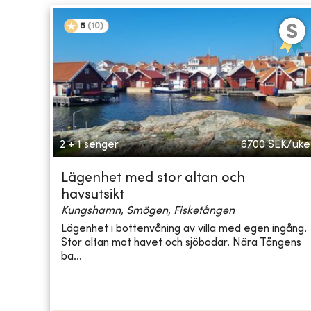
5
(
10
)
2 + 1 senger
6700
SEK/uke
Lägenhet med stor altan och
havsutsikt
Kungshamn, Smögen, Fisketången
Lägenhet i bottenvåning av villa med egen ingång.
Stor altan mot havet och sjöbodar. Nära Tångens
ba...