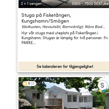
2 + 1 senger
5900 - 7500
SEK/uke
Stuga på Fisketången,
Kungshamn/Smögen
Västkusten, Havsutsikt, Barnvänligt, Nära Bad...
Hyr vår stuga med uteplats på Fisketången i
Kungshamn. Stugan är lämplig för två personer. Fri
PARKE...
Se kalenderen for tilgjengelighet
5
(
1
)