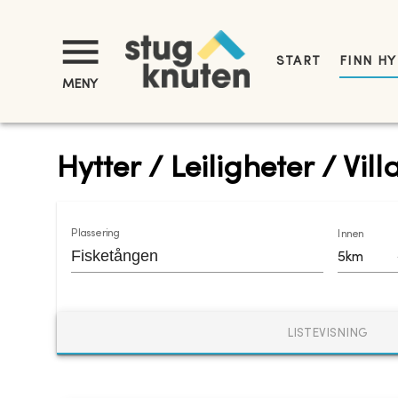
START
FINN H
MENY
Hytter / Leiligheter / Vil
Plassering
Innen
5km
LISTEVISNING