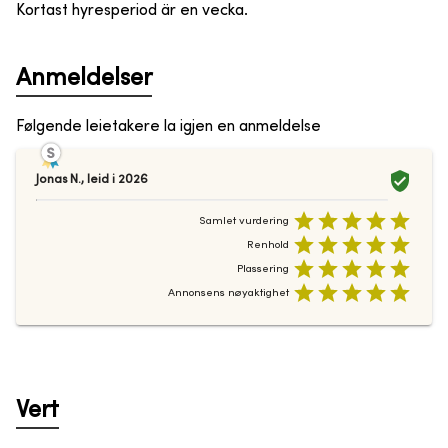
Kortast hyresperiod är en vecka.
Anmeldelser
Følgende leietakere la igjen en anmeldelse
Jonas N.
,
leid i
2026
Samlet vurdering
Renhold
Plassering
Annonsens nøyaktighet
Vert