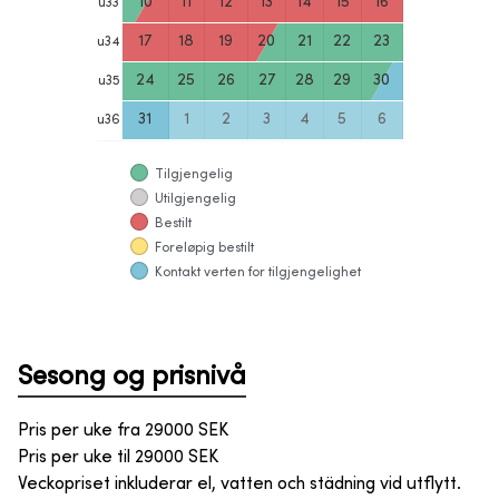
10
11
12
13
14
15
16
u
33
17
18
19
20
21
22
23
u
34
24
25
26
27
28
29
30
u
35
31
1
2
3
4
5
6
u
36
Tilgjengelig
Utilgjengelig
Bestilt
Foreløpig bestilt
Kontakt verten for tilgjengelighet
Sesong og prisnivå
Pris per uke fra
29000
SEK
Pris per uke til
29000
SEK
Veckopriset inkluderar el, vatten och städning vid utflytt.