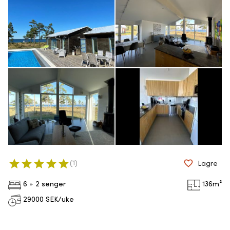
(
1
)
Lagre
6 + 2 senger
136
m²
29000
SEK/uke