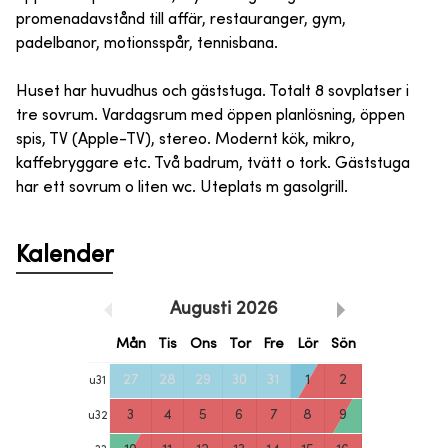
promenadavstånd till affär, restauranger, gym,
padelbanor, motionsspår, tennisbana.
Huset har huvudhus och gäststuga. Totalt 8 sovplatser i
tre sovrum. Vardagsrum med öppen planlösning, öppen
spis, TV (Apple-TV), stereo. Modernt kök, mikro,
kaffebryggare etc. Två badrum, tvätt o tork. Gäststuga
har ett sovrum o liten wc. Uteplats m gasolgrill.
Kalender
Augusti
2026
Mån
Tis
Ons
Tor
Fre
Lör
Sön
27
28
29
30
31
1
2
u
31
3
4
5
6
7
8
9
u
32