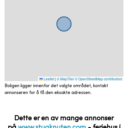
Leaflet
|
© MapTiler
© OpenStreetMap contributors
Boligen ligger innenfor det valgte området, kontakt
annonsøren for å få den eksakte adressen.
Dette er en av mange annonser
på
www.stugknuten.com
-
feriehus i