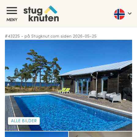
MENY
#
43225
-
på Stugknut.com siden
2026-05-25
ALLE BILDER