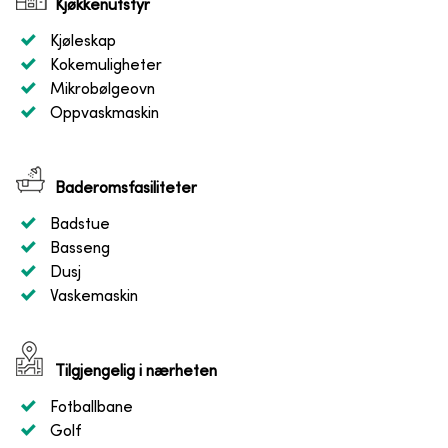
Kjøkkenutstyr
Kjøleskap
Kokemuligheter
Mikrobølgeovn
Oppvaskmaskin
Baderomsfasiliteter
Badstue
Basseng
Dusj
Vaskemaskin
Tilgjengelig i nærheten
Fotballbane
Golf