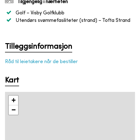
Tilgjengelig i nærheten
Golf
– Visby Golfklubb
Utendørs svømmefasiliteter (strand)
– Tofta Strand
Tilleggsinformasjon
Råd til leietakere når de bestiller
Kart
+
−