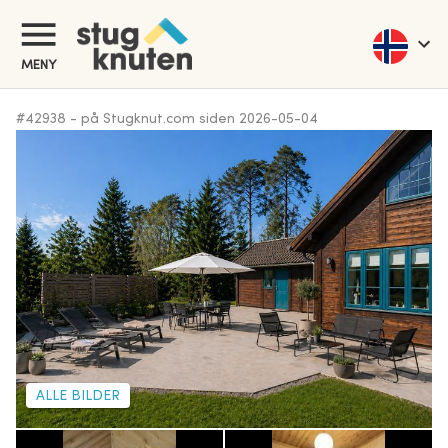
MENY
#
42938
-
på Stugknut.com siden
2026-05-04
ALLE BILDER