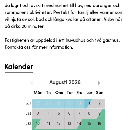
du lugnt och avskilt med närhet till hav, restauranger och
sommarens aktiviteter. Perfekt för familj eller vänner som
vill njuta av sol, bad och långa kvällar på altanen. Visby nås
på cirka 20 minuter.
Fastigheten är uppdelad i ett huvudhus och två gästhus.
Kontakta oss för mer information.
Kalender
Augusti
2026
Mån
Tis
Ons
Tor
Fre
Lör
Sön
27
28
29
30
31
1
2
u
31
3
4
5
6
7
8
9
u
32
10
11
12
13
14
15
16
u
33