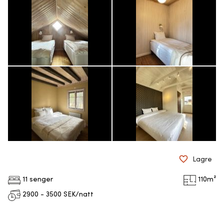
Lagre
11 senger
110
m²
2900 - 3500
SEK/natt