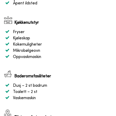
Åpent ildsted
Kjøkkenutstyr
Fryser
Kjøleskap
Kokemuligheter
Mikrobølgeovn
Oppvaskmaskin
Baderomsfasiliteter
Dusj
– 2 st badrum
Toalett
– 2 st
Vaskemaskin