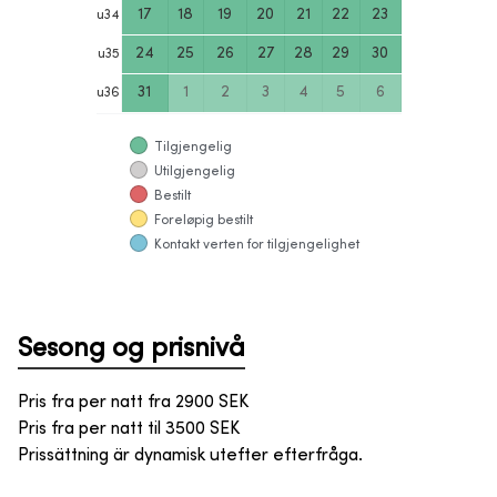
17
18
19
20
21
22
23
u
34
24
25
26
27
28
29
30
u
35
31
1
2
3
4
5
6
u
36
Tilgjengelig
Utilgjengelig
Bestilt
Foreløpig bestilt
Kontakt verten for tilgjengelighet
Sesong og prisnivå
Pris fra per natt fra
2900
SEK
Pris fra per natt til
3500
SEK
Prissättning är dynamisk utefter efterfråga.