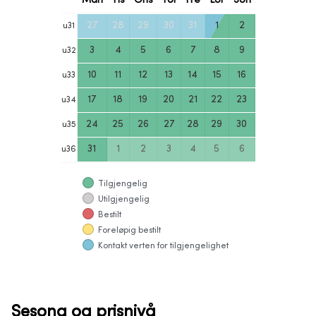
Mån
Tis
Ons
Tor
Fre
Lör
Sön
27
28
29
30
31
1
2
u
31
3
4
5
6
7
8
9
u
32
10
11
12
13
14
15
16
u
33
17
18
19
20
21
22
23
u
34
24
25
26
27
28
29
30
u
35
31
1
2
3
4
5
6
u
36
Tilgjengelig
Utilgjengelig
Bestilt
Foreløpig bestilt
Kontakt verten for tilgjengelighet
Sesong og prisnivå