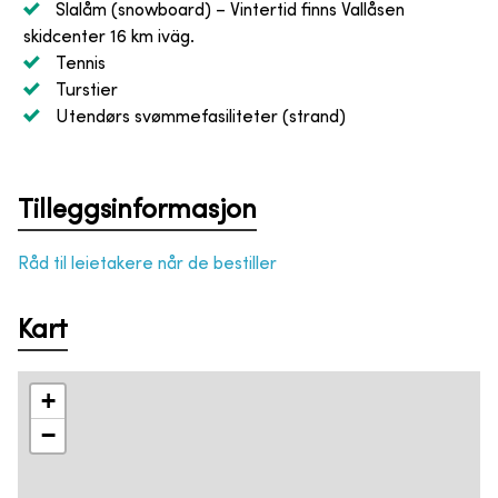
Slalåm (snowboard)
– Vintertid finns Vallåsen
skidcenter 16 km iväg.
Tennis
Turstier
Utendørs svømmefasiliteter (strand)
Tilleggsinformasjon
Råd til leietakere når de bestiller
Kart
+
−