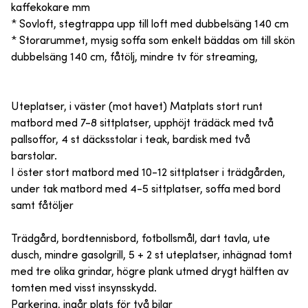
kaffekokare mm
* Sovloft, stegtrappa upp till loft med dubbelsäng 140 cm
* Storarummet, mysig soffa som enkelt bäddas om till skön
dubbelsäng 140 cm, fåtölj, mindre tv för streaming,
Uteplatser, i väster (mot havet) Matplats stort runt
matbord med 7-8 sittplatser, upphöjt trädäck med två
pallsoffor, 4 st däcksstolar i teak, bardisk med två
barstolar.
I öster stort matbord med 10-12 sittplatser i trädgården,
under tak matbord med 4-5 sittplatser, soffa med bord
samt fåtöljer
Trädgård, bordtennisbord, fotbollsmål, dart tavla, ute
dusch, mindre gasolgrill, 5 + 2 st uteplatser, inhägnad tomt
med tre olika grindar, högre plank utmed drygt hälften av
tomten med visst insynsskydd.
Parkering, ingår plats för två bilar