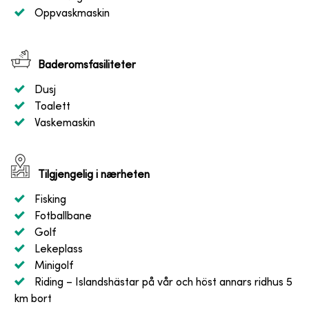
Oppvaskmaskin
Baderomsfasiliteter
Dusj
Toalett
Vaskemaskin
Tilgjengelig i nærheten
Fisking
Fotballbane
Golf
Lekeplass
Minigolf
Riding
– Islandshästar på vår och höst annars ridhus 5
km bort