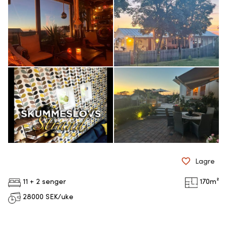
Lagre
11 + 2 senger
170
m²
28000
SEK/uke