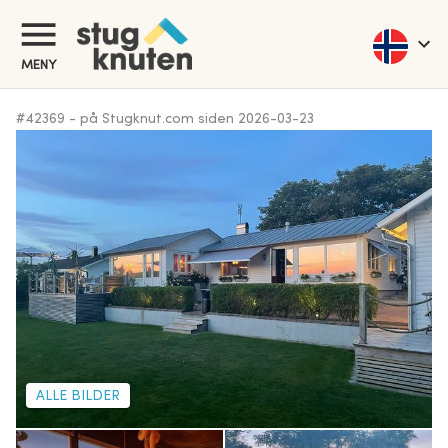
MENY
#
42369
-
på Stugknut.com siden
2026-03-23
ALLE BILDER