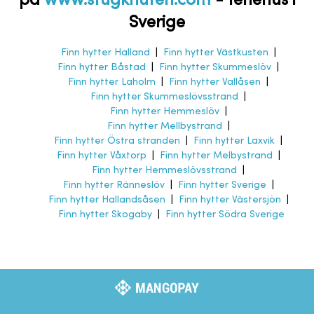
på
www.stugknuten.com
-
feriehus i
Sverige
Finn hytter Halland
|
Finn hytter Västkusten
|
Finn hytter Båstad
|
Finn hytter Skummeslöv
|
Finn hytter Laholm
|
Finn hytter Vallåsen
|
Finn hytter Skummeslövsstrand
|
Finn hytter Hemmeslöv
|
Finn hytter Mellbystrand
|
Finn hytter Östra stranden
|
Finn hytter Laxvik
|
Finn hytter Våxtorp
|
Finn hytter Melbystrand
|
Finn hytter Hemmeslövsstrand
|
Finn hytter Ränneslöv
|
Finn hytter Sverige
|
Finn hytter Hallandsåsen
|
Finn hytter Västersjön
|
Finn hytter Skogaby
|
Finn hytter Södra Sverige