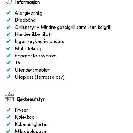
Informasjon
Allergivennlig
Bredbånd
Grillutstyr
– Mindre gasolgrill samt liten kolgrill
Hunder ikke tillatt
Ingen røyking innendørs
Mobildekning
Separerte soverom
TV
Utendørsmøbler
Uteplass (terrasse osv)
Kjøkkenutstyr
Fryser
Kjøleskap
Kokemuligheter
Mikrobølgeovn