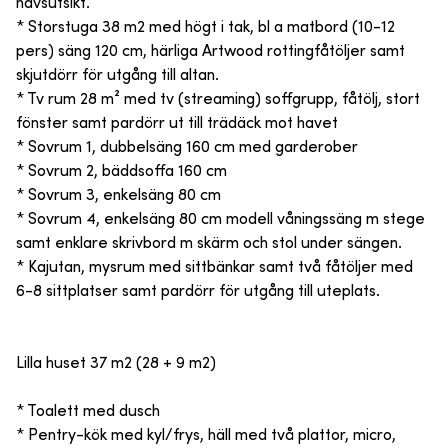
havsutsikt.
* Storstuga 38 m2 med högt i tak, bl a matbord (10-12
pers) säng 120 cm, härliga Artwood rottingfåtöljer samt
skjutdörr för utgång till altan.
* Tv rum 28 m² med tv (streaming) soffgrupp, fåtölj, stort
fönster samt pardörr ut till trädäck mot havet
* Sovrum 1, dubbelsäng 160 cm med garderober
* Sovrum 2, bäddsoffa 160 cm
* Sovrum 3, enkelsäng 80 cm
* Sovrum 4, enkelsäng 80 cm modell våningssäng m stege
samt enklare skrivbord m skärm och stol under sängen.
* Kajutan, mysrum med sittbänkar samt två fåtöljer med
6-8 sittplatser samt pardörr för utgång till uteplats.
Lilla huset 37 m2 (28 + 9 m2)
* Toalett med dusch
* Pentry-kök med kyl/frys, häll med två plattor, micro,