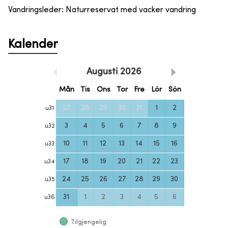
Vandringsleder: Naturreservat med vacker vandring
Kalender
Augusti
2026
Mån
Tis
Ons
Tor
Fre
Lör
Sön
27
28
29
30
31
1
2
u
31
3
4
5
6
7
8
9
u
32
10
11
12
13
14
15
16
u
33
17
18
19
20
21
22
23
u
34
24
25
26
27
28
29
30
u
35
31
1
2
3
4
5
6
u
36
Tilgjengelig