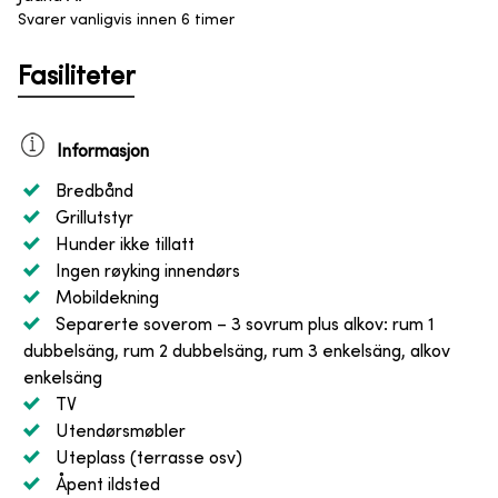
Svarer vanligvis innen 6 timer
Fasiliteter
Informasjon
Bredbånd
Grillutstyr
Hunder ikke tillatt
Ingen røyking innendørs
Mobildekning
Separerte soverom
– 3 sovrum plus alkov: rum 1
dubbelsäng, rum 2 dubbelsäng, rum 3 enkelsäng, alkov
enkelsäng
TV
Utendørsmøbler
Uteplass (terrasse osv)
Åpent ildsted