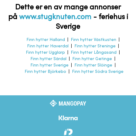
Dette er en av mange annonser
på
www.stugknuten.com
-
feriehus i
Sverige
Finn hytter Halland
|
Finn hytter Västkusten
|
Finn hytter Haverdal
|
Finn hytter Steninge
|
Finn hytter Ugglarp
|
Finn hytter Långasand
|
Finn hytter Särdal
|
Finn hytter Getinge
|
Finn hytter Sverige
|
Finn hytter Slöinge
|
Finn hytter Björkebo
|
Finn hytter Södra Sverige