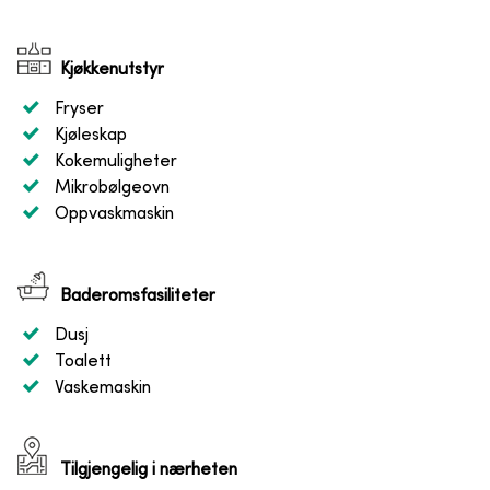
Kjøkkenutstyr
Fryser
Kjøleskap
Kokemuligheter
Mikrobølgeovn
Oppvaskmaskin
Baderomsfasiliteter
Dusj
Toalett
Vaskemaskin
Tilgjengelig i nærheten