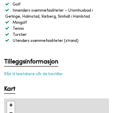
Golf
Innendørs svømmefasiliteter
– Utomhusbad i
Getinge, Halmstad, Varberg, Simhall i Hamlstad
Minigolf
Tennis
Turstier
Utendørs svømmefasiliteter (strand)
Tilleggsinformasjon
Råd til leietakere når de bestiller
Kart
+
−