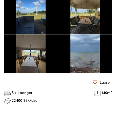
Lagre
5 + 1 senger
140
m²
22400
SEK/uke