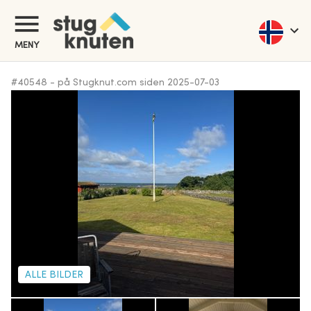
MENY
#
40548
-
på Stugknut.com siden
2025-07-03
ALLE BILDER