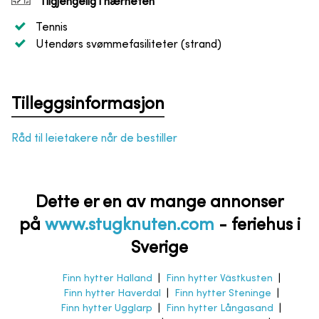
Tilgjengelig i nærheten
Tennis
Utendørs svømmefasiliteter (strand)
Tilleggsinformasjon
Råd til leietakere når de bestiller
Dette er en av mange annonser
på
www.stugknuten.com
-
feriehus i
Sverige
Finn hytter Halland
|
Finn hytter Västkusten
|
Finn hytter Haverdal
|
Finn hytter Steninge
|
Finn hytter Ugglarp
|
Finn hytter Långasand
|