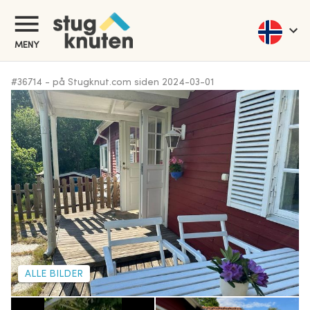
MENY
#
36714
-
på Stugknut.com siden
2024-03-01
ALLE BILDER