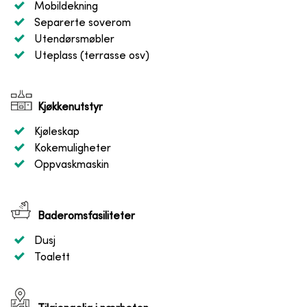
Mobildekning
Separerte soverom
Utendørsmøbler
Uteplass (terrasse osv)
Kjøkkenutstyr
Kjøleskap
Kokemuligheter
Oppvaskmaskin
Baderomsfasiliteter
Dusj
Toalett