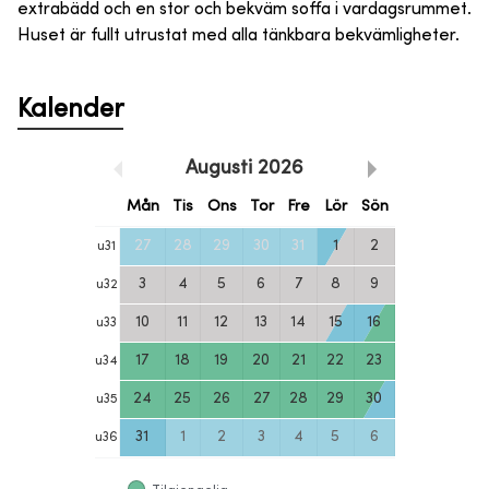
extrabädd och en stor och bekväm soffa i vardagsrummet.
Huset är fullt utrustat med alla tänkbara bekvämligheter.
Kalender
Augusti
2026
Mån
Tis
Ons
Tor
Fre
Lör
Sön
27
28
29
30
31
1
2
u
31
3
4
5
6
7
8
9
u
32
10
11
12
13
14
15
16
u
33
17
18
19
20
21
22
23
u
34
24
25
26
27
28
29
30
u
35
31
1
2
3
4
5
6
u
36