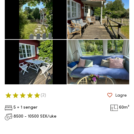
(
2
)
Lagre
5 + 1 senger
60
m²
8500 - 10500
SEK/uke