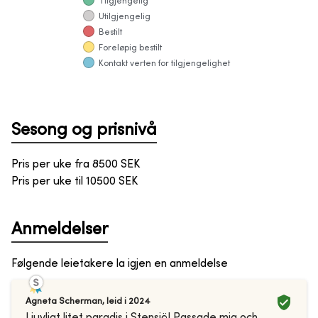
Tilgjengelig
Utilgjengelig
Bestilt
Foreløpig bestilt
Kontakt verten for tilgjengelighet
Sesong og prisnivå
Pris per uke fra
8500
SEK
Pris per uke til
10500
SEK
Anmeldelser
Følgende leietakere la igjen en anmeldelse
Agneta Scherman
,
leid i
2024
Ljuvligt litet paradis i Stensjö! Passade mig och