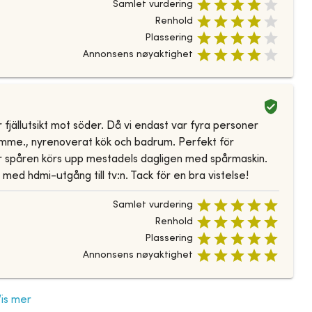
Samlet vurdering
Renhold
Plassering
Annonsens nøyaktighet
jällutsikt mot söder. Då vi endast var fyra personer
rymme., nyrenoverat kök och badrum. Perfekt för
där spåren körs upp mestadels dagligen med spårmaskin.
ed hdmi-utgång till tv:n. Tack för en bra vistelse!
Samlet vurdering
Renhold
Plassering
Annonsens nøyaktighet
Vis mer