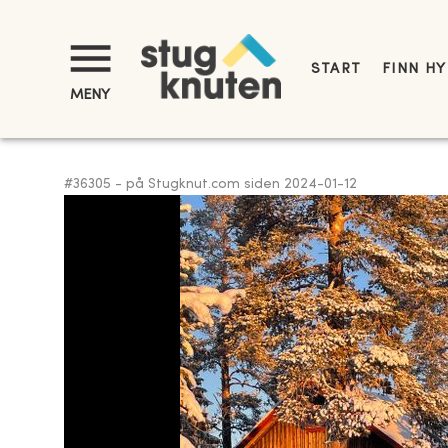
START
FINN H
MENY
#
36305
-
på Stugknut.com siden
2024-01-12