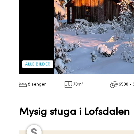
ALLE BILDER
8 senger
70
m²
6500 - 
Mysig stuga i Lofsdalen