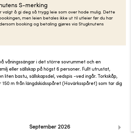
knutens S-merking
r valgt å gi deg så trygg leie som over hode mulig. Dette
ookingen, men leien betales ikke ut til utleier før du har
n dersom booking og betaling gjøres via Stugknutens
vå våningssängar i det större sovrummet och en
j eller sällskap på högst 6 personer. Fullt utrustat,
liten bastu, sällskapsdel, vedspis -ved ingår. Torkskåp,
er 150 m från längdskidsspåret (Hovärksspåret) som tar dig
September
2026