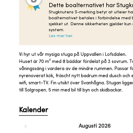
Dette boalternativet har Stug
Stugknutens S-merking betyr at utleier ha
boalternativet betales i forbindelse med b
sjekket ut. Denne sikkerheten gjelder ku
system.
Les mer her.
Vi hyr ut vår mysiga stuga på Uppvallen i Lofsdalen.
Huset är 70 m² med 8 bäddar fördelat på 3 sovrum. T
våningssäng i vardera av de mindre rummen. Passar famil
nyrenoverat kök, fräscht nytt badrum med dusch och en 
wifi, smart-TV. Fin utsikt över Svanhågna. Stugan ligg
till Solgropen. 5 min med bil till byn och skidbackar.
Kalender
Augusti
2026