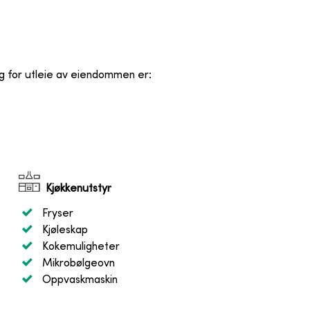
og for utleie av eiendommen er
:
Kjøkkenutstyr
Fryser
Kjøleskap
Kokemuligheter
Mikrobølgeovn
Oppvaskmaskin