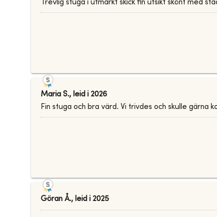
Trevlig stuga i utmärkt skick fin utsikt skönt med stä
Maria S.
,
leid i
2026
Fin stuga och bra värd. Vi trivdes och skulle gärna 
Göran Å.
,
leid i
2025