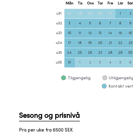
Mån
Tis
Ons
Tor
Fre
Lör
Sö
u
31
27
28
29
30
31
1
2
u
32
3
4
5
6
7
8
9
u
33
10
11
12
13
14
15
16
u
34
17
18
19
20
21
22
23
u
35
24
25
26
27
28
29
30
u
36
31
1
2
3
4
5
6
Tilgjengelig
Utilgjengeli
Kontakt vert
Sesong og prisnivå
Pris per uke fra
6500
SEK