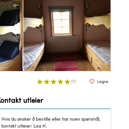
(
9
)
Lagre
ontakt utleier
Hvis du ønsker å bestille eller har noen spørsmål,
kontakt utleier:
Lisa H.