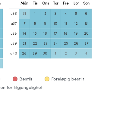
n
Mån
Tis
Ons
Tor
Fre
Lör
Sön
u
36
31
1
2
3
4
5
6
u
37
7
8
9
10
11
12
13
u
38
14
15
16
17
18
19
20
u
39
21
22
23
24
25
26
27
u
40
28
29
30
1
2
3
4
g
Bestilt
Foreløpig bestilt
en for tilgjengelighet