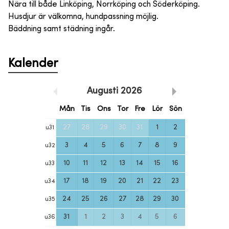
Nära till både Linköping, Norrköping och Söderköping.
Husdjur är välkomna, hundpassning möjlig.
Bäddning samt städning ingår.
Kalender
Augusti
2026
Mån
Tis
Ons
Tor
Fre
Lör
Sön
27
28
29
30
31
1
2
u
31
3
4
5
6
7
8
9
u
32
10
11
12
13
14
15
16
u
33
17
18
19
20
21
22
23
u
34
24
25
26
27
28
29
30
u
35
31
1
2
3
4
5
6
u
36