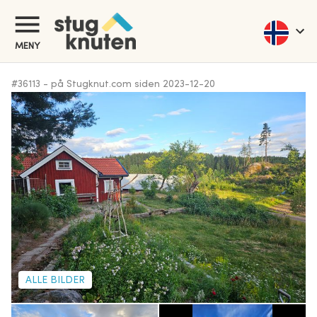
MENY
#
36113
-
på Stugknut.com siden
2023-12-20
ALLE BILDER