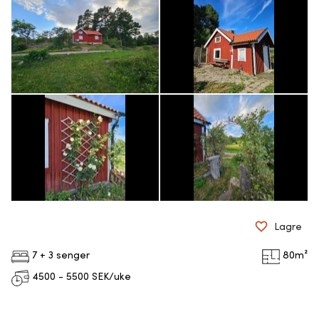
Lagre
7 + 3 senger
80
m²
4500 - 5500
SEK/uke