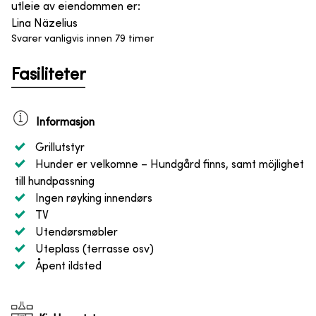
utleie av eiendommen er
:
Lina Näzelius
Svarer vanligvis innen 79 timer
Fasiliteter
Informasjon
Grillutstyr
Hunder er velkomne
– Hundgård finns, samt möjlighet
till hundpassning
Ingen røyking innendørs
TV
Utendørsmøbler
Uteplass (terrasse osv)
Åpent ildsted