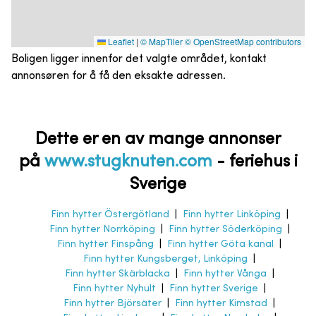
Leaflet
|
© MapTiler
© OpenStreetMap contributors
Boligen ligger innenfor det valgte området, kontakt
annonsøren for å få den eksakte adressen.
Dette er en av mange annonser
på
www.stugknuten.com
-
feriehus i
Sverige
Finn hytter Östergötland
|
Finn hytter Linköping
|
Finn hytter Norrköping
|
Finn hytter Söderköping
|
Finn hytter Finspång
|
Finn hytter Göta kanal
|
Finn hytter Kungsberget, Linköping
|
Finn hytter Skärblacka
|
Finn hytter Vånga
|
Finn hytter Nyhult
|
Finn hytter Sverige
|
Finn hytter Björsäter
|
Finn hytter Kimstad
|