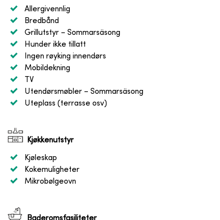
Allergivennlig
Bredbånd
Grillutstyr
– Sommarsäsong
Hunder ikke tillatt
Ingen røyking innendørs
Mobildekning
TV
Utendørsmøbler
– Sommarsäsong
Uteplass (terrasse osv)
Kjøkkenutstyr
Kjøleskap
Kokemuligheter
Mikrobølgeovn
Baderomsfasiliteter