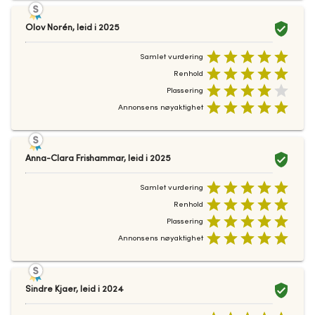
Olov Norén
,
leid i
2025
Samlet vurdering
Renhold
Plassering
Annonsens nøyaktighet
Anna-Clara Frishammar
,
leid i
2025
Samlet vurdering
Renhold
Plassering
Annonsens nøyaktighet
Sindre Kjaer
,
leid i
2024