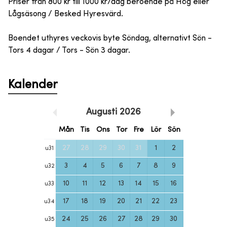
Priser från 800 kr till 1000 kr/dag beroende på Hög eller
Lågsäsong / Besked Hyresvärd.
Boendet uthyres veckovis byte Söndag, alternativt Sön -
Tors 4 dagar / Tors - Sön 3 dagar.
Kalender
Augusti
2026
Mån
Tis
Ons
Tor
Fre
Lör
Sön
27
28
29
30
31
1
2
u
31
3
4
5
6
7
8
9
u
32
10
11
12
13
14
15
16
u
33
17
18
19
20
21
22
23
u
34
24
25
26
27
28
29
30
u
35