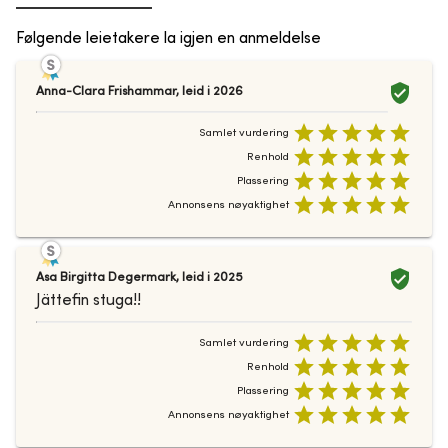
Følgende leietakere la igjen en anmeldelse
Anna-Clara Frishammar
,
leid i
2026
Samlet vurdering
Renhold
Plassering
Annonsens nøyaktighet
Asa Birgitta Degermark
,
leid i
2025
Jättefin stuga!!
Samlet vurdering
Renhold
Plassering
Annonsens nøyaktighet