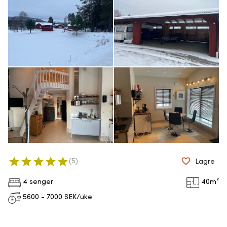
(
5
)
Lagre
4 senger
40
m²
5600 - 7000
SEK/uke