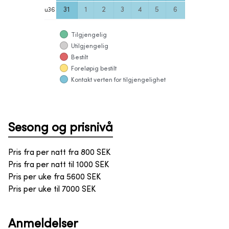
31
1
2
3
4
5
6
u
36
Tilgjengelig
Utilgjengelig
Bestilt
Foreløpig bestilt
Kontakt verten for tilgjengelighet
Sesong og prisnivå
Pris fra per natt fra
800
SEK
Pris fra per natt til
1000
SEK
Pris per uke fra
5600
SEK
Pris per uke til
7000
SEK
Anmeldelser