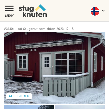
MENY
#
36101
-
på Stugknut.com siden
2023-12-18
ALLE BILDER