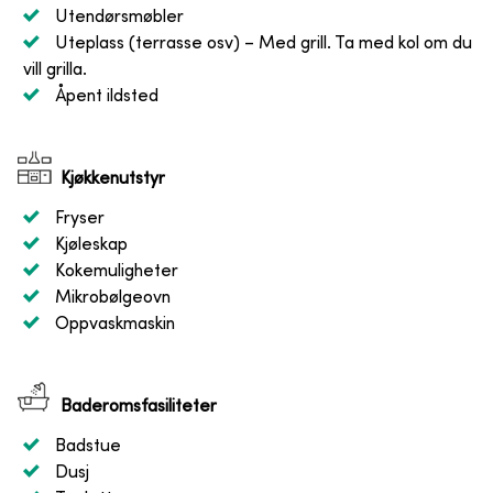
Utendørsmøbler
Uteplass (terrasse osv)
– Med grill. Ta med kol om du
vill grilla.
Åpent ildsted
Kjøkkenutstyr
Fryser
Kjøleskap
Kokemuligheter
Mikrobølgeovn
Oppvaskmaskin
Baderomsfasiliteter
Badstue
Dusj