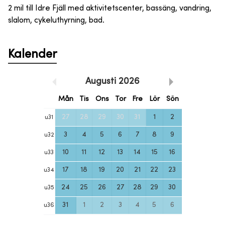
2 mil till Idre Fjäll med aktivitetscenter, bassäng, vandring,
slalom, cykeluthyrning, bad.
Kalender
Augusti
2026
Mån
Tis
Ons
Tor
Fre
Lör
Sön
27
28
29
30
31
1
2
u
31
3
4
5
6
7
8
9
u
32
10
11
12
13
14
15
16
u
33
17
18
19
20
21
22
23
u
34
24
25
26
27
28
29
30
u
35
31
1
2
3
4
5
6
u
36