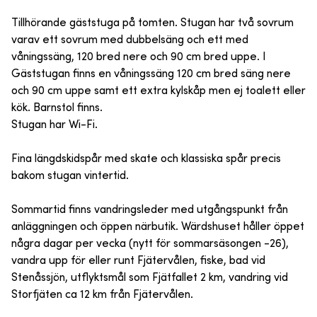
Tillhörande gäststuga på tomten. Stugan har två sovrum
varav ett sovrum med dubbelsäng och ett med
våningssäng, 120 bred nere och 90 cm bred uppe. I
Gäststugan finns en våningssäng 120 cm bred säng nere
och 90 cm uppe samt ett extra kylskåp men ej toalett eller
kök. Barnstol finns.
Stugan har Wi-Fi.
Fina längdskidspår med skate och klassiska spår precis
bakom stugan vintertid.
Sommartid finns vandringsleder med utgångspunkt från
anläggningen och öppen närbutik. Wärdshuset håller öppet
några dagar per vecka (nytt för sommarsäsongen -26),
vandra upp för eller runt Fjätervålen, fiske, bad vid
Stenåssjön, utflyktsmål som Fjätfallet 2 km, vandring vid
Storfjäten ca 12 km från Fjätervålen.