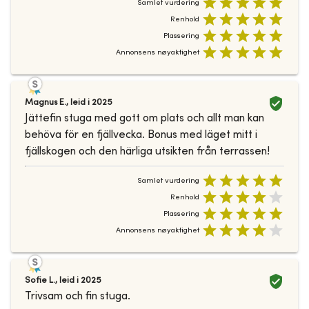
Samlet vurdering
Renhold
Plassering
Annonsens nøyaktighet
Magnus E.
,
leid i
2025
Jättefin stuga med gott om plats och allt man kan
behöva för en fjällvecka. Bonus med läget mitt i
fjällskogen och den härliga utsikten från terrassen!
Samlet vurdering
Renhold
Plassering
Annonsens nøyaktighet
Sofie L.
,
leid i
2025
Trivsam och fin stuga.