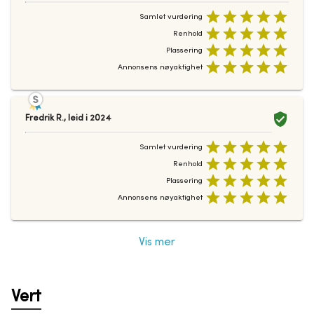
Samlet vurdering
Renhold
Plassering
Annonsens nøyaktighet
Fredrik R.
,
leid i
2024
Samlet vurdering
Renhold
Plassering
Annonsens nøyaktighet
Vis mer
Vert