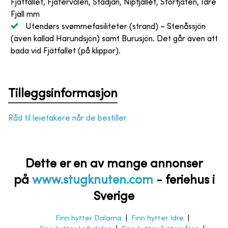
Fjätfallet, Fjätervålen, Städjan, Nipfjället, Storfjäten, Idre
Fjäll mm
Utendørs svømmefasiliteter (strand)
– Stenåssjön
(även kallad Harundsjön) samt Burusjön. Det går även att
bada vid Fjätfallet (på klippor).
Tilleggsinformasjon
Råd til leietakere når de bestiller
Dette er en av mange annonser
på
www.stugknuten.com
-
feriehus i
Sverige
Finn hytter Dalarna
|
Finn hytter Idre
|