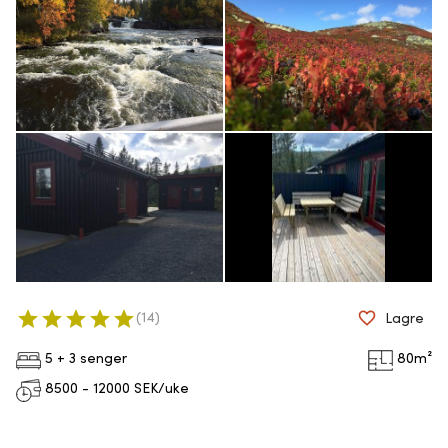
(
14
)
Lagre
5 + 3 senger
80
m²
8500 - 12000
SEK/uke