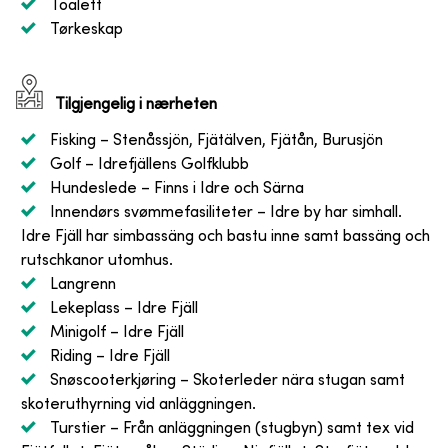
Toalett
Tørkeskap
Tilgjengelig i nærheten
Fisking
– Stenåssjön, Fjätälven, Fjätån, Burusjön
Golf
– Idrefjällens Golfklubb
Hundeslede
– Finns i Idre och Särna
Innendørs svømmefasiliteter
– Idre by har simhall.
Idre Fjäll har simbassäng och bastu inne samt bassäng och
rutschkanor utomhus.
Langrenn
Lekeplass
– Idre Fjäll
Minigolf
– Idre Fjäll
Riding
– Idre Fjäll
Snøscooterkjøring
– Skoterleder nära stugan samt
skoteruthyrning vid anläggningen.
Turstier
– Från anläggningen (stugbyn) samt tex vid