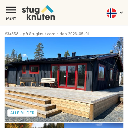
MENY
#
34358
-
på Stugknut.com siden
2023-05-01
ALLE BILDER