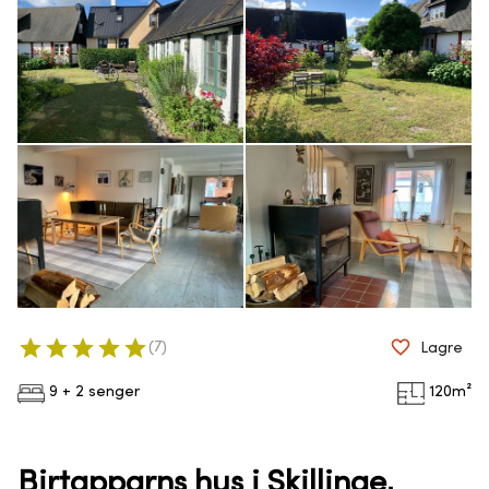
(
7
)
Lagre
9 + 2 senger
120
m²
Birtapparns hus i Skillinge,