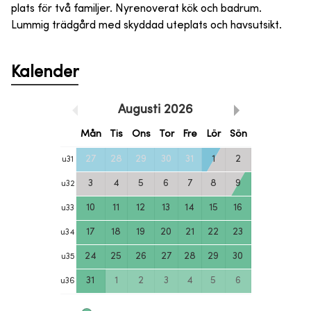
plats för två familjer. Nyrenoverat kök och badrum.
Lummig trädgård med skyddad uteplats och havsutsikt.
Kalender
Augusti
2026
Mån
Tis
Ons
Tor
Fre
Lör
Sön
27
28
29
30
31
1
2
u
31
3
4
5
6
7
8
9
u
32
10
11
12
13
14
15
16
u
33
17
18
19
20
21
22
23
u
34
24
25
26
27
28
29
30
u
35
31
1
2
3
4
5
6
u
36