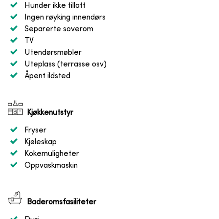
Hunder ikke tillatt
Ingen røyking innendørs
Separerte soverom
TV
Utendørsmøbler
Uteplass (terrasse osv)
Åpent ildsted
Kjøkkenutstyr
Fryser
Kjøleskap
Kokemuligheter
Oppvaskmaskin
Baderomsfasiliteter