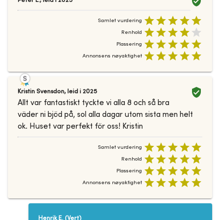
Peter L.
,
leid i
2025
Samlet vurdering
Renhold
Plassering
Annonsens nøyaktighet
Kristin Svensdon
,
leid i
2025
Allt var fantastiskt tyckte vi alla 8 och så bra
väder ni bjöd på, sol alla dagar utom sista men helt
ok. Huset var perfekt för oss! Kristin
Samlet vurdering
Renhold
Plassering
Annonsens nøyaktighet
Henrik E.
(
Vert
)