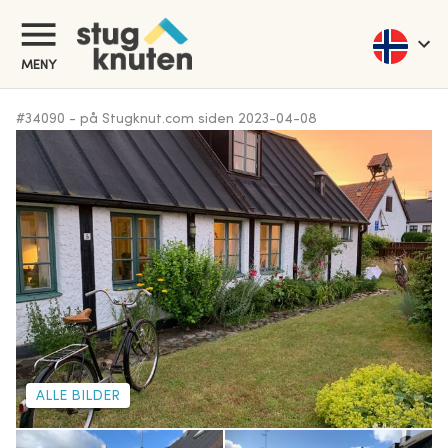
MENY
#
34090
-
på Stugknut.com siden
2023-04-08
ALLE BILDER