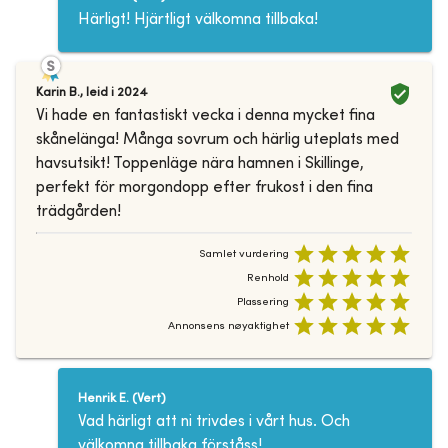
Härligt! Hjärtligt välkomna tillbaka!
Karin B.
,
leid i
2024
Vi hade en fantastiskt vecka i denna mycket fina
skånelänga! Många sovrum och härlig uteplats med
havsutsikt! Toppenläge nära hamnen i Skillinge,
perfekt för morgondopp efter frukost i den fina
trädgården!
Samlet vurdering
Renhold
Plassering
Annonsens nøyaktighet
Henrik E.
(
Vert
)
Vad härligt att ni trivdes i vårt hus. Och
välkomna tillbaka förståss!