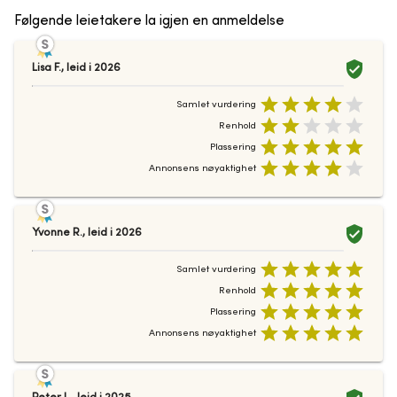
Følgende leietakere la igjen en anmeldelse
Lisa F.
,
leid i
2026
Samlet vurdering
Renhold
Plassering
Annonsens nøyaktighet
Yvonne R.
,
leid i
2026
Samlet vurdering
Renhold
Plassering
Annonsens nøyaktighet