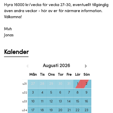
Hyra 16000 kr/vecka för vecka 27-30, eventuellt tillgänglig
även andra veckor - hör av er för närmare information.
Välkomna!
Mvh
Jonas
Kalender
Augusti
2026
Mån
Tis
Ons
Tor
Fre
Lör
Sön
27
28
29
30
31
1
2
u
31
3
4
5
6
7
8
9
u
32
10
11
12
13
14
15
16
u
33
17
18
19
20
21
22
23
u
34