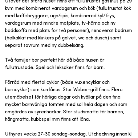
Utöver det stora huset finns ett fullutrustat gästhus på 29
kvm med kombinerat vardagsrum och kök (fullutrustat kök
med kaffebryggare, ugn/spis, kombinerad kyl/frys,
vardagsrum med mindre matplats, tv-hörna och ny
bäddsoffa med plats för två personer), renoverat badrum
(helkaklat med klinkers på golvet, wc och dusch) samt
separat sovrum med ny dubbelsäng.
Två familjer bor perfekt här då båda husen är
fullutrustade. Spel och leksaker finns för barn.
Förråd med flertal cyklar (både vuxencyklar och
barncyklar) som kan lånas. Stor Weber-grill finns. Flera
utemöbelset för härliga dagar och kvällar på den fina
mycket barnvänliga tomten med sol hela dagen och som
omgärdas av syrenhäckar. Stor studsmatta för barnen,
hängmatta, kubbspel mm finns att låna.
Uthyres vecka 27-30 söndag-söndag. Utcheckning innan kl