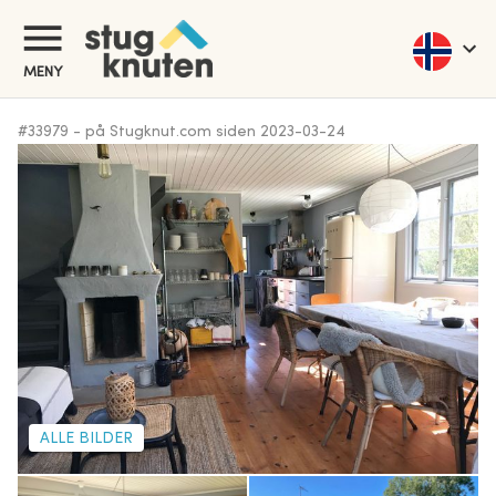
MENY
#
33979
-
på Stugknut.com siden
2023-03-24
ALLE BILDER