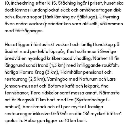
10, incheckning efter kl 15. Städning ingår i priset, huset ska
dock lämnas i undanplockat skick och omhändertagen disk
och utburna sopor (tänk lämning av fjällstuga). Uthyrning
även andra veckor/perioder kan vara aktuellt, välkommen
med förfrågningar.
Huset ligger i fantastiskt vackert och lantligt landskap på
Sudret med perfekta löpspår, flest soltimmar i Sverige
bredvid en nyanlagd kritikerrosad vinodling. Närhet till fin
långgrund sandstrand (1,3 km) med intilliggande raukfält,
härliga Hamra Krog (3 km), Holmhällar pensionat och
restaurang (2,5 km), Vamlingbo med Naturum och Lars
Jonsson-museet och Botarve kafé och lekpark, fina
tennisbanor, flera ridskolor samt massa annat. Närmaste
ort är Burgsvik 11 km bort med Ica (Systembolaget-
ombud), bensinmack och ett par mycket trevliga
restauranger inklusive Grå Gåsen där "Så mycket bättre"
spelas in. Hoburgen ligger ca 10 km bort.