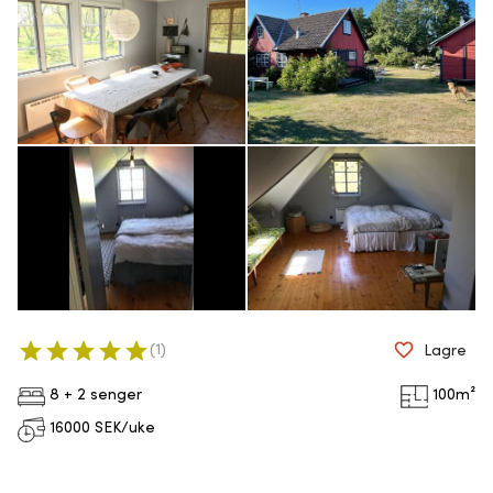
(
1
)
Lagre
8 + 2 senger
100
m²
16000
SEK/uke