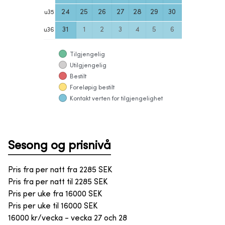
24
25
26
27
28
29
30
u
35
31
1
2
3
4
5
6
u
36
Tilgjengelig
Utilgjengelig
Bestilt
Foreløpig bestilt
Kontakt verten for tilgjengelighet
Sesong og prisnivå
Pris fra per natt fra
2285
SEK
Pris fra per natt til
2285
SEK
Pris per uke fra
16000
SEK
Pris per uke til
16000
SEK
16000 kr/vecka - vecka 27 och 28