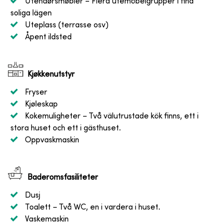
Utendørsmøbler
– Flera utemöbelgrupper i fina
soliga lägen
Uteplass (terrasse osv)
Åpent ildsted
Kjøkkenutstyr
Fryser
Kjøleskap
Kokemuligheter
– Två välutrustade kök finns, ett i
stora huset och ett i gästhuset.
Oppvaskmaskin
Baderomsfasiliteter
Dusj
Toalett
– Två WC, en i vardera i huset.
Vaskemaskin