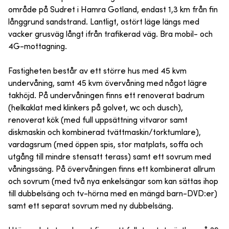
område på Sudret i Hamra Gotland, endast 1,3 km från fin
långgrund sandstrand. Lantligt, ostört läge längs med
vacker grusväg långt ifrån trafikerad väg. Bra mobil- och
4G-mottagning.
Fastigheten består av ett större hus med 45 kvm
undervåning, samt 45 kvm övervåning med något lägre
takhöjd. På undervåningen finns ett renoverat badrum
(helkaklat med klinkers på golvet, wc och dusch),
renoverat kök (med full uppsättning vitvaror samt
diskmaskin och kombinerad tvättmaskin/torktumlare),
vardagsrum (med öppen spis, stor matplats, soffa och
utgång till mindre stensatt terass) samt ett sovrum med
våningssäng. På övervåningen finns ett kombinerat allrum
och sovrum (med två nya enkelsängar som kan sättas ihop
till dubbelsäng och tv-hörna med en mängd barn-DVD:er)
samt ett separat sovrum med ny dubbelsäng.