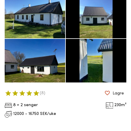
(
8
)
Lagre
8 + 2 senger
230
m²
12000 - 16750
SEK/uke