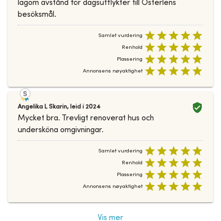
lagom avstånd för dagsutflykter till Österlens
besöksmål.
Samlet vurdering
Renhold
Plassering
Annonsens nøyaktighet
Angelika L Skarin
,
leid i
2024
Mycket bra. Trevligt renoverat hus och
undersköna omgivningar.
Samlet vurdering
Renhold
Plassering
Annonsens nøyaktighet
Vis mer