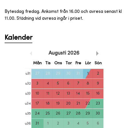
Bytesdag fredag. Ankomst från 16.00 och avresa senast kl
11.00. Städning vid avresa ingår i priset.
Kalender
Augusti
2026
Mån
Tis
Ons
Tor
Fre
Lör
Sön
27
28
29
30
31
1
2
u
31
3
4
5
6
7
8
9
u
32
10
11
12
13
14
15
16
u
33
17
18
19
20
21
22
23
u
34
24
25
26
27
28
29
30
u
35
31
1
2
3
4
5
6
u
36