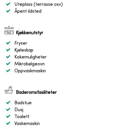
Uteplass (terrasse osv)
Åpent ildsted
Kjøkkenutstyr
Fryser
Kjøleskap
Kokemuligheter
Mikrobølgeovn
Oppvaskmaskin
Baderomsfasiliteter
Badstue
Dusj
Toalett
Vaskemaskin