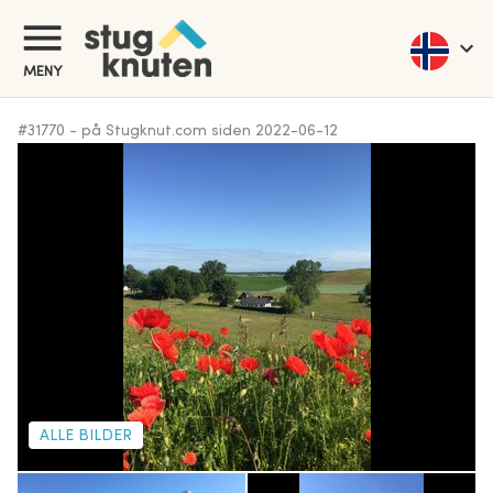
MENY
#
31770
-
på Stugknut.com siden
2022-06-12
ALLE BILDER