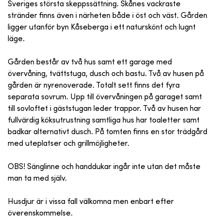
Sveriges största skeppssättning. Skånes vackraste
stränder finns även i närheten både i öst och väst. Gården
ligger utanför byn Kåseberga i ett naturskönt och lugnt
läge.
Gården består av två hus samt ett garage med
övervåning, tvättstuga, dusch och bastu. Två av husen på
gården är nyrenoverade. Totalt sett finns det fyra
separata sovrum. Upp till övervåningen på garaget samt
till sovloftet i gäststugan leder trappor. Två av husen har
fullvärdig köksutrustning samtliga hus har toaletter samt
badkar alternativt dusch. På tomten finns en stor trädgård
med uteplatser och grillmöjligheter.
OBS! Sänglinne och handdukar ingår inte utan det måste
man ta med själv.
Husdjur är i vissa fall välkomna men enbart efter
överenskommelse.