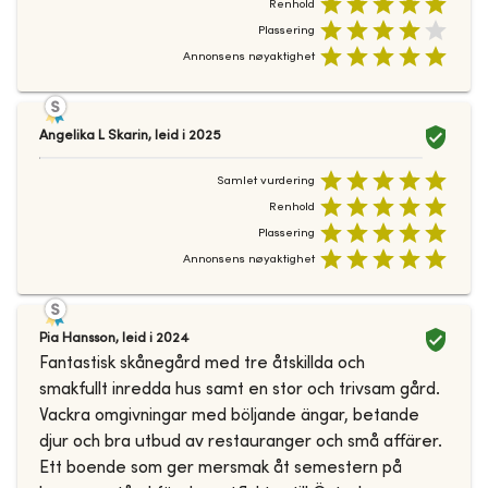
Renhold
Plassering
Annonsens nøyaktighet
Angelika L Skarin
,
leid i
2025
Samlet vurdering
Renhold
Plassering
Annonsens nøyaktighet
Pia Hansson
,
leid i
2024
Fantastisk skånegård med tre åtskillda och
smakfullt inredda hus samt en stor och trivsam gård.
Vackra omgivningar med böljande ängar, betande
djur och bra utbud av restauranger och små affärer.
Ett boende som ger mersmak åt semestern på