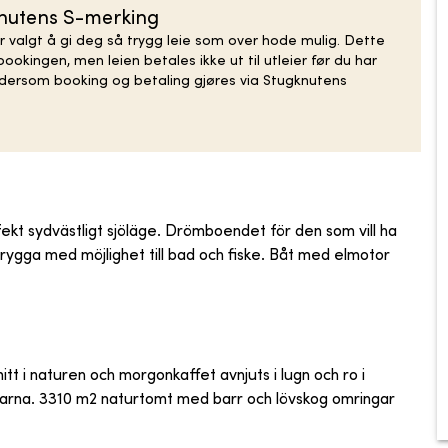
knutens S-merking
r valgt å gi deg så trygg leie som over hode mulig. Dette
ookingen, men leien betales ikke ut til utleier før du har
n dersom booking og betaling gjøres via Stugknutens
fekt sydvästligt sjöläge. Drömboendet för den som vill ha
 brygga med möjlighet till bad och fiske. Båt med elmotor
itt i naturen och morgonkaffet avnjuts i lugn och ro i
parna. 3310 m2 naturtomt med barr och lövskog omringar