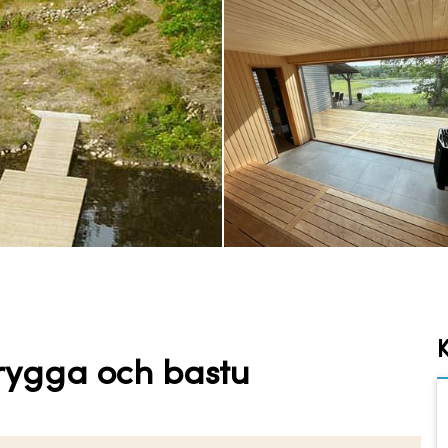
K
brygga och bastu