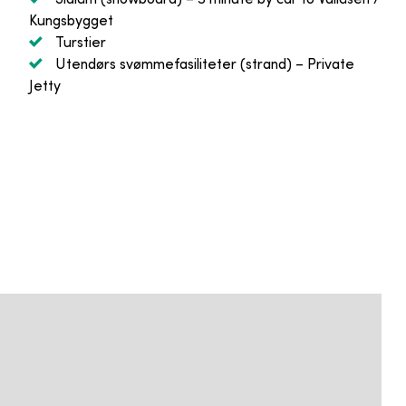
Kungsbygget
Turstier
Utendørs svømmefasiliteter (strand)
– Private
Jetty