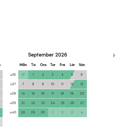
September
2026
n
Mån
Tis
Ons
Tor
Fre
Lör
Sön
u
36
31
1
2
3
4
5
6
u
37
7
8
9
10
11
12
13
u
38
14
15
16
17
18
19
20
u
39
21
22
23
24
25
26
27
u
40
28
29
30
1
2
3
4