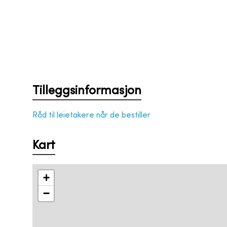
Tilleggsinformasjon
Råd til leietakere når de bestiller
Kart
+
−