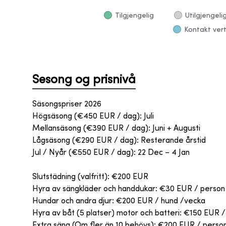
Tilgjengelig
Utilgjengeli
Kontakt vert
Sesong og prisnivå
Säsongspriser 2026
Högsäsong (€450 EUR / dag): Juli
Mellansäsong (€390 EUR / dag): Juni + Augusti
Lågsäsong (€290 EUR / dag): Resterande årstid
Jul / Nyår (€550 EUR / dag): 22 Dec – 4 Jan
Slutstädning (valfritt): €200 EUR
Hyra av sängkläder och handdukar: €30 EUR / person
Hundar och andra djur: €200 EUR / hund /vecka
Hyra av båt (5 platser) motor och batteri: €150 EUR / 
Extra säng (Om fler än 10 behövs): €200 EUR / person