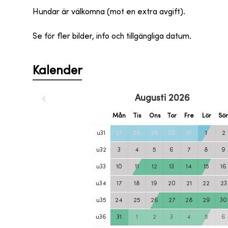
Hundar är välkomna (mot en extra avgift).
Se för fler bilder, info och tillgängliga datum.
Kalender
Augusti
2026
Mån
Tis
Ons
Tor
Fre
Lör
Sö
u
31
27
28
29
30
31
1
2
u
32
3
4
5
6
7
8
9
u
33
10
11
12
13
14
15
16
u
34
17
18
19
20
21
22
23
u
35
24
25
26
27
28
29
30
u
36
31
1
2
3
4
5
6