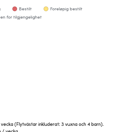
g
Bestilt
Foreløpig bestilt
en for tilgjengelighet
vecka (Flytvästar inkluderat: 3 vuxna och 4 barn).
 / vecka.