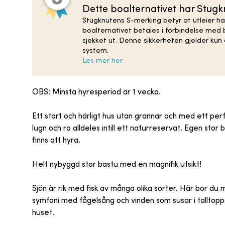
Dette boalternativet har Stug
Stugknutens S-merking betyr at utleier ha
boalternativet betales i forbindelse med b
sjekket ut. Denne sikkerheten gjelder ku
system.
Les mer her.
OBS: Minsta hyresperiod är 1 vecka.
Ett stort och härligt hus utan grannar och med ett per
lugn och ro alldeles intill ett naturreservat. Egen stor
finns att hyra.
Helt nybyggd stor bastu med en magnifik utsikt!
Sjön är rik med fisk av många olika sorter. Här bor du m
symfoni med fågelsång och vinden som susar i talltop
huset.