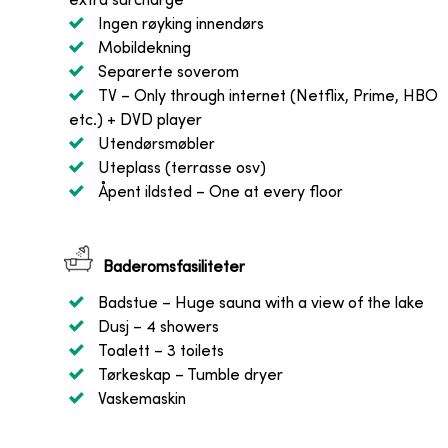
extra surcharge
Ingen røyking innendørs
Mobildekning
Separerte soverom
TV
– Only through internet (Netflix, Prime, HBO
etc.) + DVD player
Utendørsmøbler
Uteplass (terrasse osv)
Åpent ildsted
– One at every floor
Baderomsfasiliteter
Badstue
– Huge sauna with a view of the lake
Dusj
– 4 showers
Toalett
– 3 toilets
Tørkeskap
– Tumble dryer
Vaskemaskin