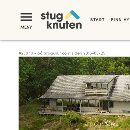
START
FINN H
MENY
#
23840
-
på Stugknut.com siden
2018-06-25