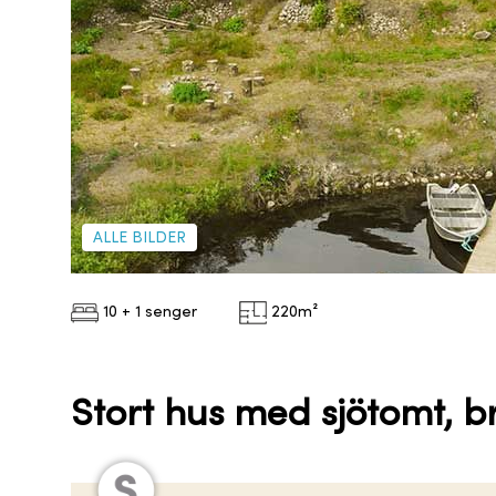
ALLE BILDER
10 + 1 senger
220
m²
Stort hus med sjötomt, 