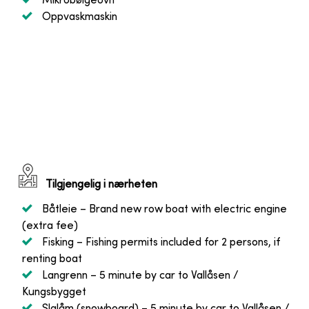
Mikrobølgeovn
Oppvaskmaskin
Tilgjengelig i nærheten
Båtleie
– Brand new row boat with electric engine
(extra fee)
Fisking
– Fishing permits included for 2 persons, if
renting boat
Langrenn
– 5 minute by car to Vallåsen /
Kungsbygget
Slalåm (snowboard)
– 5 minute by car to Vallåsen /