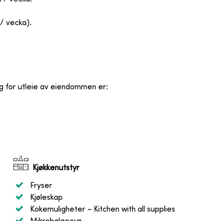
/ vecka).
og for utleie av eiendommen er
:
Kjøkkenutstyr
Fryser
Kjøleskap
Kokemuligheter
– Kitchen with all supplies