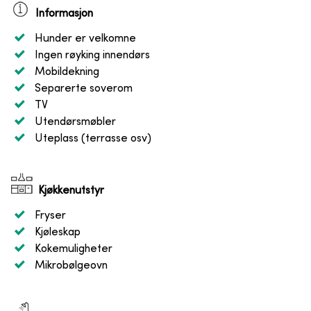
Informasjon
Hunder er velkomne
Ingen røyking innendørs
Mobildekning
Separerte soverom
TV
Utendørsmøbler
Uteplass (terrasse osv)
Kjøkkenutstyr
Fryser
Kjøleskap
Kokemuligheter
Mikrobølgeovn