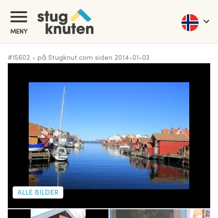
MENY
#
15602
-
på Stugknut.com siden
2014-01-03
ALLE BILDER