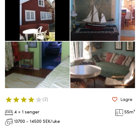
(
2
)
Lagre
4 + 1 senger
55
m²
13700 - 14500
SEK/uke