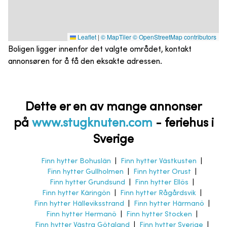
Leaflet
|
© MapTiler
© OpenStreetMap contributors
Boligen ligger innenfor det valgte området, kontakt
annonsøren for å få den eksakte adressen.
Dette er en av mange annonser
på
www.stugknuten.com
-
feriehus i
Sverige
Finn hytter Bohuslän
|
Finn hytter Västkusten
|
Finn hytter Gullholmen
|
Finn hytter Orust
|
Finn hytter Grundsund
|
Finn hytter Ellös
|
Finn hytter Käringön
|
Finn hytter Rågårdsvik
|
Finn hytter Hälleviksstrand
|
Finn hytter Härmanö
|
Finn hytter Hermanö
|
Finn hytter Stocken
|
Finn hytter Västra Götaland
|
Finn hytter Sverige
|