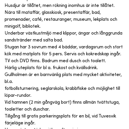
Husdjur är tillåtet, men rökning inomhus är inte tillåtet.
Nära till mataffär, glasskiosk, presentaffär, bad,
promenader, café, restauranger, museum, lekplats och
minigolf, bibliotek.
Underbar västkustmiljö med klippor, ängar och långgrunda
sandstränder med salta bad.
Stugan har 3 sovrum med 4 bäddar, vardagsrum och stort
kök med matplats för 5 pers. Servis och kokredskap ingår.
TV och DVD finns. Badrum med dusch och toalett.
Härlig uteplats för bl a. frukost och kvällsdrink.
Gullholmen är en barnvänlig plats med mycket aktiviteter,
bl.a.
fotbollsturnering, seglarskola, krabbfiske och möjlighet till
löpar-rundor.
Vid hamnen (2 min gångväg bort) finns allmän tvättstuga,
toaletter och duschar.
Tillgång till gratis parkeringsplats för en bil, vid Tuvesvik
färjeläge ingår.