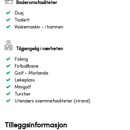
Baderomsfasiliteter
Dusj
Toalett
Vaskemaskin
– i hamnen
Tilgjengelig i nærheten
Fisking
Fotballbane
Golf
– Morlanda
Lekeplass
Minigolf
Turstier
Utendørs svømmefasiliteter (strand)
Tilleggsinformasjon