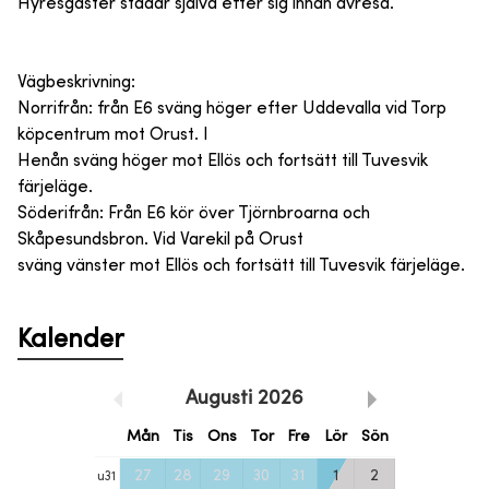
Hyresgäster städar själva efter sig innan avresa.
Vägbeskrivning:
Norrifrån: från E6 sväng höger efter Uddevalla vid Torp
köpcentrum mot Orust. I
Henån sväng höger mot Ellös och fortsätt till Tuvesvik
färjeläge.
Söderifrån: Från E6 kör över Tjörnbroarna och
Skåpesundsbron. Vid Varekil på Orust
sväng vänster mot Ellös och fortsätt till Tuvesvik färjeläge.
Kalender
Augusti
2026
Mån
Tis
Ons
Tor
Fre
Lör
Sön
27
28
29
30
31
1
2
u
31