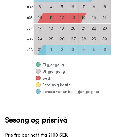
3
4
5
6
7
8
9
u
32
10
11
12
13
14
15
16
u
33
17
18
19
20
21
22
23
u
34
24
25
26
27
28
29
30
u
35
31
1
2
3
4
5
6
u
36
Tilgjengelig
Utilgjengelig
Bestilt
Foreløpig bestilt
Kontakt verten for tilgjengelighet
Sesong og prisnivå
Pris fra per natt fra
2100
SEK