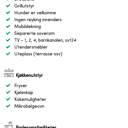
Grillutstyr
Hunder er velkomne
Ingen røyking innendørs
Mobildekning
Separerte soverom
TV
– 1, 2, 4, barnkanalen, svt24
Utendørsmøbler
Uteplass (terrasse osv)
Kjøkkenutstyr
Fryser
Kjøleskap
Kokemuligheter
Mikrobølgeovn
Baderomsfasiliteter