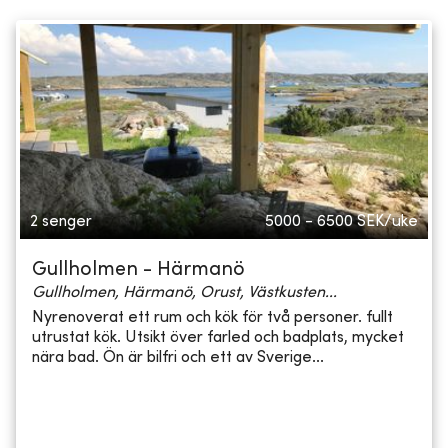
2 senger
5000 - 6500
SEK/uke
Gullholmen - Härmanö
Gullholmen, Härmanö, Orust, Västkusten...
Nyrenoverat ett rum och kök för två personer. fullt
utrustat kök. Utsikt över farled och badplats, mycket
nära bad. Ön är bilfri och ett av Sverige...