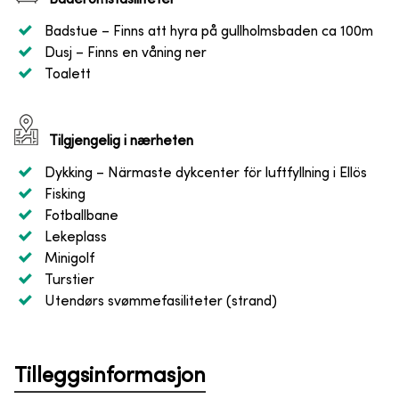
Badstue
– Finns att hyra på gullholmsbaden ca 100m
Dusj
– Finns en våning ner
Toalett
Tilgjengelig i nærheten
Dykking
– Närmaste dykcenter för luftfyllning i Ellös
Fisking
Fotballbane
Lekeplass
Minigolf
Turstier
Utendørs svømmefasiliteter (strand)
Tilleggsinformasjon