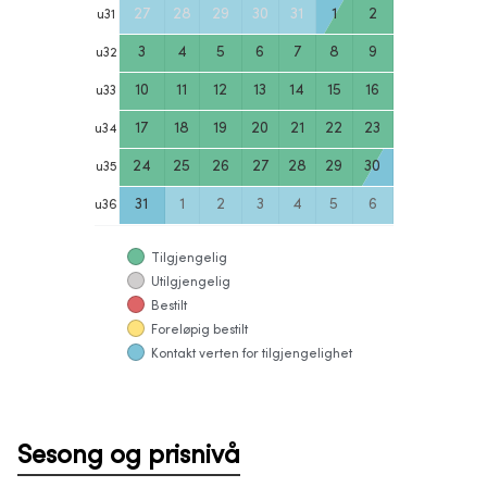
27
28
29
30
31
1
2
u
31
3
4
5
6
7
8
9
u
32
10
11
12
13
14
15
16
u
33
17
18
19
20
21
22
23
u
34
24
25
26
27
28
29
30
u
35
31
1
2
3
4
5
6
u
36
Tilgjengelig
Utilgjengelig
Bestilt
Foreløpig bestilt
Kontakt verten for tilgjengelighet
Sesong og prisnivå