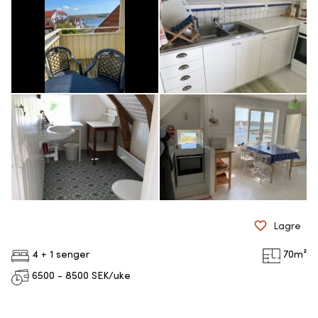
Lagre
4 + 1 senger
70
m²
6500 - 8500
SEK/uke