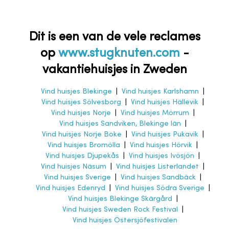
Dit is een van de vele reclames
op
www.stugknuten.com
-
vakantiehuisjes in Zweden
Vind huisjes Blekinge
|
Vind huisjes Karlshamn
|
Vind huisjes Sölvesborg
|
Vind huisjes Hällevik
|
Vind huisjes Norje
|
Vind huisjes Mörrum
|
Vind huisjes Sandviken, Blekinge län
|
Vind huisjes Norje Boke
|
Vind huisjes Pukavik
|
Vind huisjes Bromölla
|
Vind huisjes Hörvik
|
Vind huisjes Djupekås
|
Vind huisjes Ivösjön
|
Vind huisjes Näsum
|
Vind huisjes Listerlandet
|
Vind huisjes Sverige
|
Vind huisjes Sandbäck
|
Vind huisjes Edenryd
|
Vind huisjes Södra Sverige
|
Vind huisjes Blekinge Skärgård
|
Vind huisjes Sweden Rock Festival
|
Vind huisjes Östersjöfestivalen