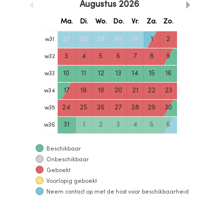
Augustus
2026
Ma.
Di.
Wo.
Do.
Vr.
Za.
Zo.
27
28
29
30
31
1
2
w
31
3
4
5
6
7
8
9
w
32
10
11
12
13
14
15
16
w
33
17
18
19
20
21
22
23
w
34
24
25
26
27
28
29
30
w
35
31
1
2
3
4
5
6
w
36
Beschikbaar
Onbeschikbaar
Geboekt
Voorlopig geboekt
Neem contact op met de host voor beschikbaarheid