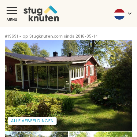
MENU
#
19691
-
op Stugknuten.com sinds
2016-05-14
ALLE AFBEELDINGEN