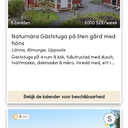
5 bedden
6000
SEK/week
Naturnära Gäststuga på liten gård med
höns
Länna, Almunge, Uppsala
Gäststuga på 4 rum & kök, fullutrustad med dusch,
tvättmaskin, diskmaskin & mikro. Inredd med, ett r...
Bekijk de kalender voor beschikbaarheid
5
(
4
)