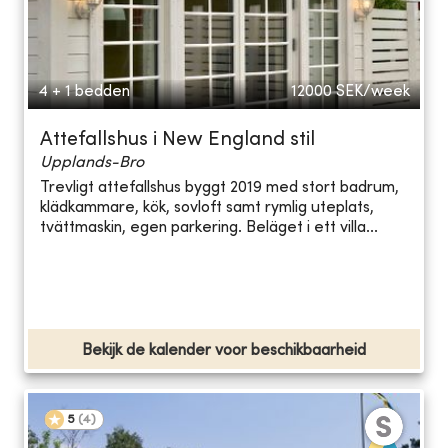
4 + 1 bedden
12000
SEK/week
Attefallshus i New England stil
Upplands-Bro
Trevligt attefallshus byggt 2019 med stort badrum,
klädkammare, kök, sovloft samt rymlig uteplats,
tvättmaskin, egen parkering. Beläget i ett villa...
Bekijk de kalender voor beschikbaarheid
5
(
4
)