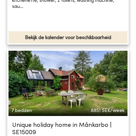
kitchenette, shower, 2 toilets, washing machine,
sau...
Bekijk de kalender voor beschikbaarheid
7 bedden
8851
SEK/week
Unique holiday home in Månkarbo |
SE15009