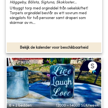
Häggeby, Bålsta, Sigtuna, Skokloster...
Utbyggt torp med orginaldel från sekelskiftet!
Torpets orginaldel består av ett sovrum med
sängplats för två personer samt draperi som
skärmar av m...
Bekijk de kalender voor beschikbaarheid
6 + 2 bedden
12000 - 14000
SEK/week