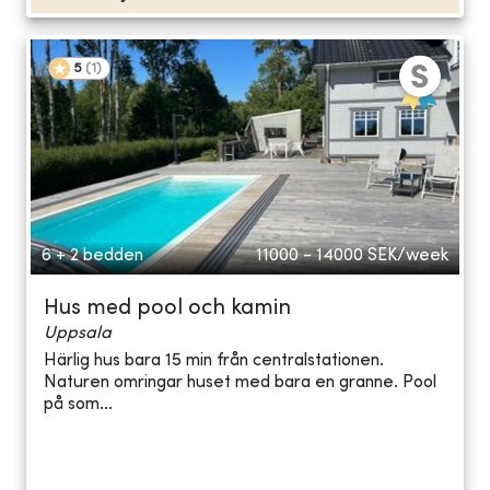
5
(
1
)
6 + 2 bedden
11000 - 14000
SEK/week
Hus med pool och kamin
Uppsala
Härlig hus bara 15 min från centralstationen.
Naturen omringar huset med bara en granne. Pool
på som...