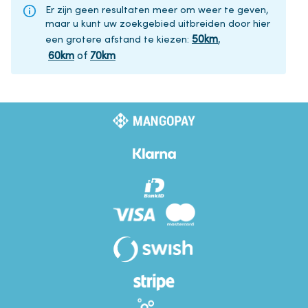
Er zijn geen resultaten meer om weer te geven,
maar u kunt uw zoekgebied uitbreiden door hier
50
km
,
een grotere afstand te kiezen
:
60
km
of
70
km