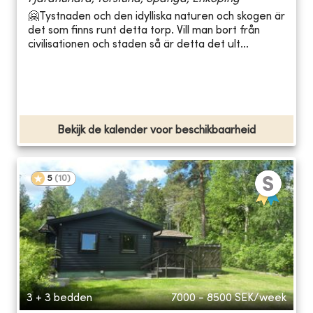
🤗Tystnaden och den idylliska naturen och skogen är
det som finns runt detta torp. Vill man bort från
civilisationen och staden så är detta det ult...
Bekijk de kalender voor beschikbaarheid
5
(
10
)
3 + 3 bedden
7000 - 8500
SEK/week