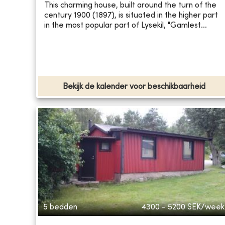
This charming house, built around the turn of the
century 1900 (1897), is situated in the higher part
in the most popular part of Lysekil, "Gamlest...
Bekijk de kalender voor beschikbaarheid
5 bedden
4300 - 5200
SEK/week