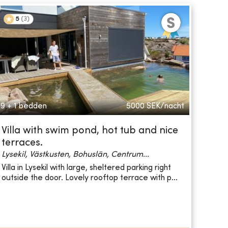
5
(
3
)
9 + 1 bedden
5000
SEK/nacht
Villa with swim pond, hot tub and nice
terraces.
Lysekil, Västkusten, Bohuslän, Centrum...
Villa in Lysekil with large, sheltered parking right
outside the door. Lovely rooftop terrace with p...