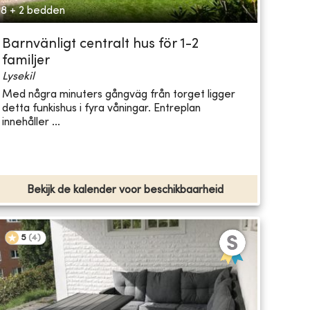
8 + 2 bedden
Barnvänligt centralt hus för 1-2
familjer
Lysekil
Med några minuters gångväg från torget ligger
detta funkishus i fyra våningar. Entreplan
innehåller ...
Bekijk de kalender voor beschikbaarheid
5
(
4
)