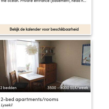
the ocean. Private entrance (basement, head h...
Bekijk de kalender voor beschikbaarheid
2 bedden
3500 - 4000
SEK/week
2-bed apartments/rooms
Lysekil