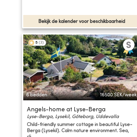
Bekijk de kalender voor beschikbaarheid
5
(
3
)
6 bedden
16500
SEK/week
Angels-home at Lyse-Berga
Lyse-Berga, Lysekil, Göteborg, Uddevalla
Child-friendly summer cottage in beautiful Lyse-
Berga (Lysekil). Calm nature environment. Sea,
cli...