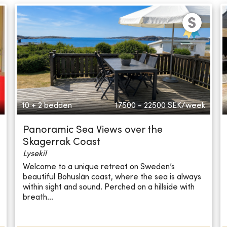
10 + 2 bedden
17500 - 22500
SEK/week
Panoramic Sea Views over the
Skagerrak Coast
Lysekil
Welcome to a unique retreat on Sweden’s
beautiful Bohuslän coast, where the sea is always
within sight and sound. Perched on a hillside with
breath...