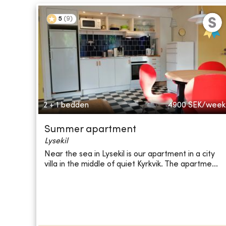
5
(
9
)
2 + 1 bedden
4900
SEK/week
Summer apartment
Lysekil
Near the sea in Lysekil is our apartment in a city
villa in the middle of quiet Kyrkvik. The apartme...