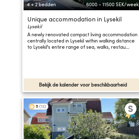
4 + 2 bedden
6000 - 11500
SEK/week
Unique accommodation in Lysekil
Lysekil
A newly renovated compact living accommodation
centrally located in Lysekil within walking distance
to Lysekil's entire range of sea, walks, restau...
Bekijk de kalender voor beschikbaarheid
5
(
12
)