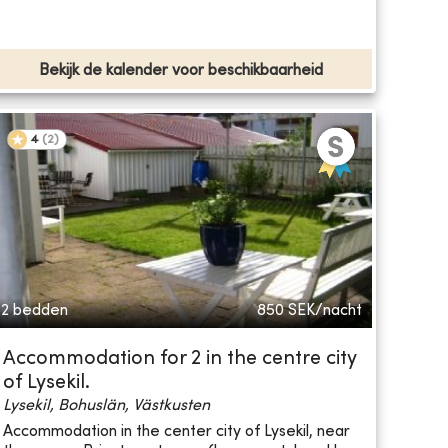
Bekijk de kalender voor beschikbaarheid
4
(
2
)
2 bedden
850
SEK/nacht
Accommodation for 2 in the centre city
of Lysekil.
Lysekil, Bohuslän, Västkusten
Accommodation in the center city of Lysekil, near