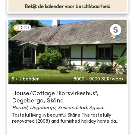
Bekijk de kalender voor beschikbaarheid
5
(
5
)
6 + 2 bedden
8000 - 9000
SEK/week
House/Cottage "Korsvirkeshus",
Degeberga, Skåne
Hörröd, Degeberga, Kristiandstad, Agusa...
Tasteful living in beautiful Skåne This tastefully
renovated (2008) and furnished holiday home da...