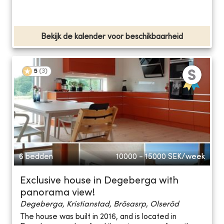
Bekijk de kalender voor beschikbaarheid
5
(
3
)
6 bedden
10000 - 15000
SEK/week
Exclusive house in Degeberga with
panorama view!
Degeberga, Kristianstad, Brösasrp, Olseröd
The house was built in 2016, and is located in