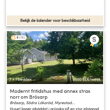
Bekijk de kalender voor beschikbaarheid
5
(
18
)
7 + 1 bedden
9500
SEK/week
Modernt fritidshus med annex strax
norr om Brösarp
Brösarp, Södra Lökaröd, Myrestad...
Huset ligger inbäddat i grönska på en stor inhägnad