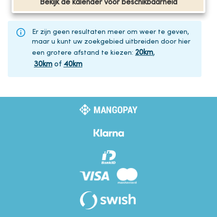
Bekijk de kalender voor beschikbaarheid
Er zijn geen resultaten meer om weer te geven,
maar u kunt uw zoekgebied uitbreiden door hier
20
km
,
een grotere afstand te kiezen
:
30
km
of
40
km