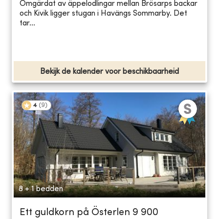
Omgärdat av äppelodlingar mellan Brösarps backar
och Kivik ligger stugan i Havängs Sommarby. Det
tar...
Bekijk de kalender voor beschikbaarheid
4
(
9
)
8 + 1 bedden
Ett guldkorn på Österlen 9 900