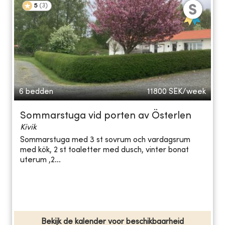
5
(
3
)
6 bedden
11800
SEK/week
Sommarstuga vid porten av Österlen
Kivik
Sommarstuga med 3 st sovrum och vardagsrum
med kök, 2 st toaletter med dusch, vinter bonat
uterum ,2...
Bekijk de kalender voor beschikbaarheid