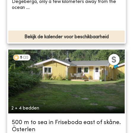
Degeberga, only a few kilometers away from the
ocean ...
Bekijk de kalender voor beschikbaarheid
5
(
2
)
2 + 4 bedden
500 m to sea in Friseboda east of skåne.
Österlen