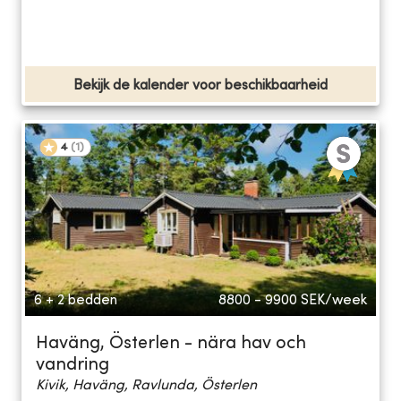
Bekijk de kalender voor beschikbaarheid
4
(
1
)
6 + 2 bedden
8800 - 9900
SEK/week
Haväng, Österlen - nära hav och
vandring
Kivik, Haväng, Ravlunda, Österlen