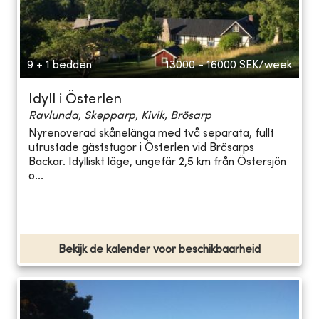
9 + 1 bedden
13000 - 16000
SEK/week
Idyll i Österlen
Ravlunda, Skepparp, Kivik, Brösarp
Nyrenoverad skånelänga med två separata, fullt
utrustade gäststugor i Österlen vid Brösarps
Backar. Idylliskt läge, ungefär 2,5 km från Östersjön
o...
Bekijk de kalender voor beschikbaarheid