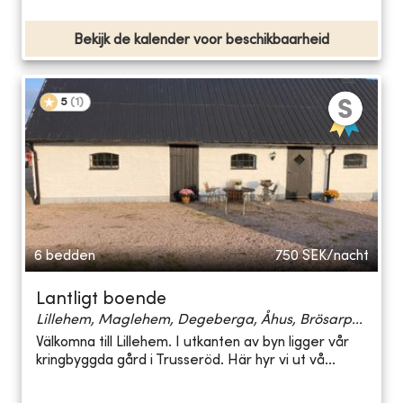
Bekijk de kalender voor beschikbaarheid
5
(
1
)
6 bedden
750
SEK/nacht
Lantligt boende
Lillehem, Maglehem, Degeberga, Åhus, Brösarp...
Välkomna till Lillehem. I utkanten av byn ligger vår
kringbyggda gård i Trusseröd. Här hyr vi ut vå...