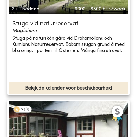
2 + 1 bedden
6000 - 6500
SEK/week
Stuga vid naturreservat
Maglehem
Stuga på naturskön gård vid Drakamöllans och
Kumlans Naturreservat. Bakom stugan grund å med
bl a öring. I porten till Österlen. Många fina strövst...
Bekijk de kalender voor beschikbaarheid
5
(
6
)