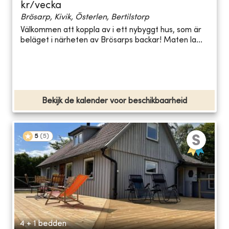
kr/vecka
Brösarp, Kivik, Österlen, Bertilstorp
Välkommen att koppla av i ett nybyggt hus, som är
beläget i närheten av Brösarps backar! Maten la...
Bekijk de kalender voor beschikbaarheid
5
(
5
)
4 + 1 bedden