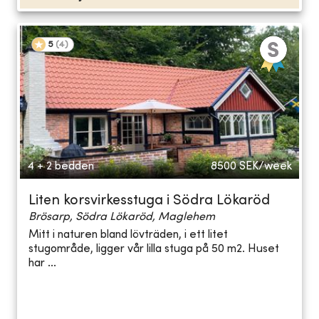
5
(
4
)
4 + 2 bedden
8500
SEK/week
Liten korsvirkesstuga i Södra Lökaröd
Brösarp, Södra Lökaröd, Maglehem
Mitt i naturen bland lövträden, i ett litet
stugområde, ligger vår lilla stuga på 50 m2. Huset
har ...