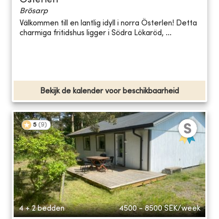
Österlen
Brösarp
Välkommen till en lantlig idyll i norra Österlen! Detta
charmiga fritidshus ligger i Södra Lökaröd, ...
Bekijk de kalender voor beschikbaarheid
5
(
9
)
4 + 2 bedden
4500 - 8500
SEK/week