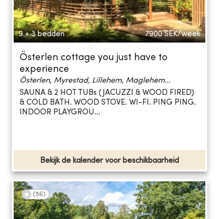
9 + 3 bedden
7900
SEK/week
Österlen cottage you just have to
experience
Österlen, Myrestad, Lillehem, Maglehem...
SAUNA & 2 HOT TUBs (JACUZZI & WOOD FIRED)
& COLD BATH. WOOD STOVE. WI-FI. PING PING.
INDOOR PLAYGROU...
Bekijk de kalender voor beschikbaarheid
(
56
)