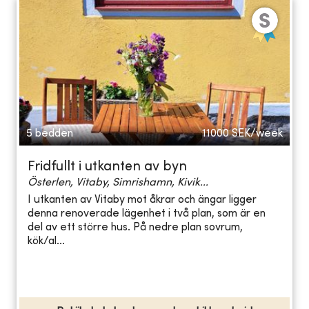
5 bedden
11000
SEK/week
Fridfullt i utkanten av byn
Österlen, Vitaby, Simrishamn, Kivik...
I utkanten av Vitaby mot åkrar och ängar ligger
denna renoverade lägenhet i två plan, som är en
del av ett större hus. På nedre plan sovrum,
kök/al...