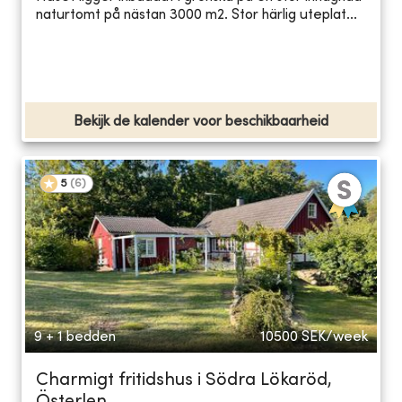
naturtomt på nästan 3000 m2. Stor härlig uteplat...
Bekijk de kalender voor beschikbaarheid
5
(
6
)
9 + 1 bedden
10500
SEK/week
Charmigt fritidshus i Södra Lökaröd,