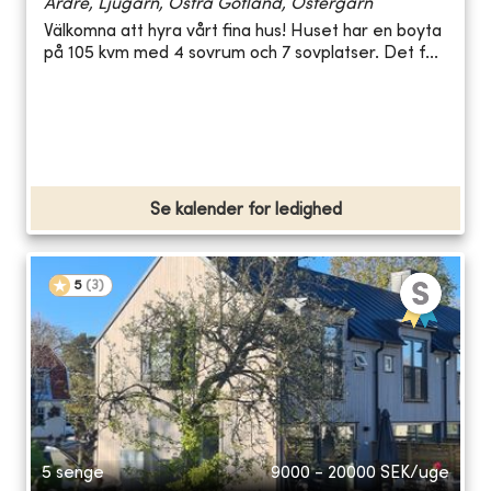
Ardre, Ljugarn, Östra Gotland, Östergarn
Välkomna att hyra vårt fina hus! Huset har en boyta
på 105 kvm med 4 sovrum och 7 sovplatser. Det f...
Se kalender for ledighed
5
(
3
)
5 senge
9000 - 20000
SEK/uge