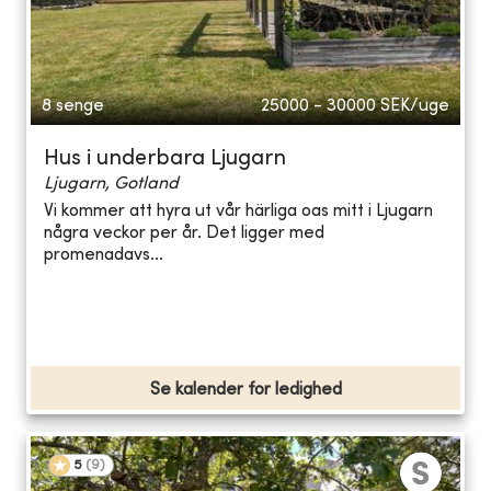
8 senge
25000 - 30000
SEK/uge
Hus i underbara Ljugarn
Ljugarn, Gotland
Vi kommer att hyra ut vår härliga oas mitt i Ljugarn
några veckor per år. Det ligger med
promenadavs...
Se kalender for ledighed
5
(
9
)