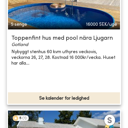
5 senge
16000
SEK/uge
Toppenfint hus med pool nära Ljugarn
Gotland
Nybyggt stenhus 60 kvm uthyres veckovis,
veckorna 26, 27, 28. Kostnad 16 000kr/vecka. Huset
har alla...
Se kalender for ledighed
5
(
1
)