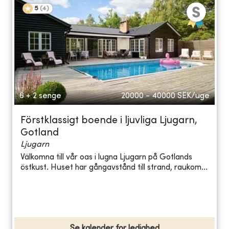
5
(
4
)
6 + 2 senge
20000 - 40000
SEK/uge
Förstklassigt boende i ljuvliga Ljugarn,
Gotland
Ljugarn
Välkomna till vår oas i lugna Ljugarn på Gotlands
östkust. Huset har gångavstånd till strand, raukom...
Se kalender for ledighed