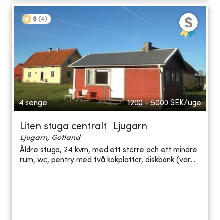
5
(
4
)
4 senge
1200 - 5000
SEK/uge
Liten stuga centralt i Ljugarn
Ljugarn, Gotland
Äldre stuga, 24 kvm, med ett större och ett mindre
rum, wc, pentry med två kokplattor, diskbänk (var...