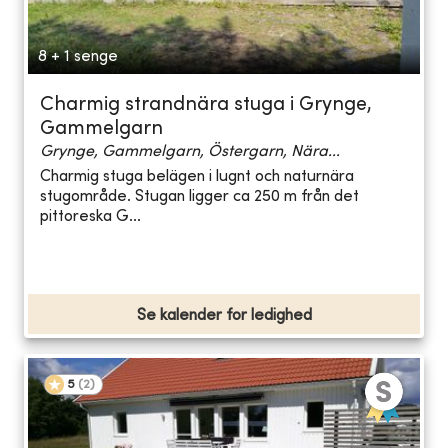
8 + 1 senge
Charmig strandnära stuga i Grynge,
Gammelgarn
Grynge, Gammelgarn, Östergarn, Nära...
Charmig stuga belägen i lugnt och naturnära
stugområde. Stugan ligger ca 250 m från det
pittoreska G...
Se kalender for ledighed
5
(
2
)