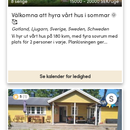
8 senge
15000 - 20000
SEK/uge
Välkomna att hyra vårt hus i sommar 🌞
🥰
Gotland, Ljugarn, Sverige, Sweden, Schweden
Vi hyr ut vårt hus på 180 kvm, med fyra sovrum med
plats för 2 personer i varje. Planlösningen ger...
Se kalender for ledighed
5
(
1
)