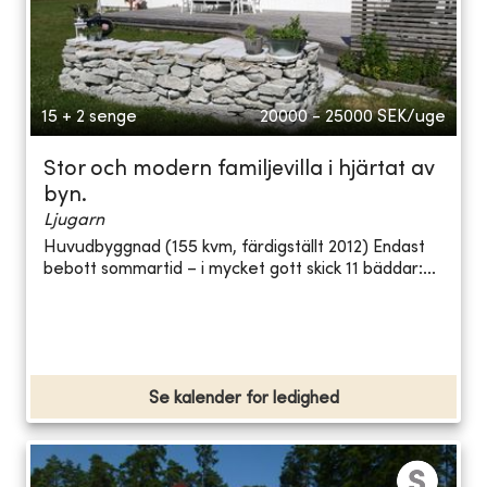
15 + 2 senge
20000 - 25000
SEK/uge
Stor och modern familjevilla i hjärtat av
byn.
Ljugarn
Huvudbyggnad (155 kvm, färdigställt 2012) Endast
bebott sommartid – i mycket gott skick 11 bäddar:...
Se kalender for ledighed