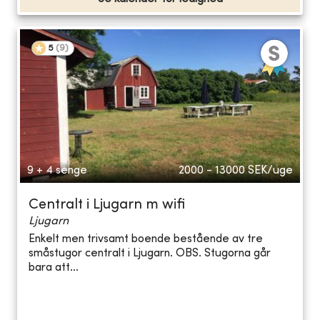
5
(
9
)
9 + 4 senge
2000 - 13000
SEK/uge
Centralt i Ljugarn m wifi
Ljugarn
Enkelt men trivsamt boende bestående av tre
småstugor centralt i Ljugarn. OBS. Stugorna går
bara att...