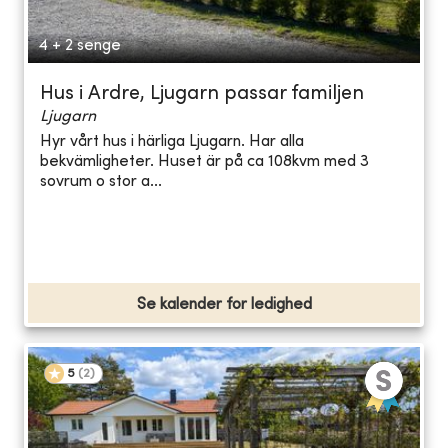
4 + 2 senge
Hus i Ardre, Ljugarn passar familjen
Ljugarn
Hyr vårt hus i härliga Ljugarn. Har alla
bekvämligheter. Huset är på ca 108kvm med 3
sovrum o stor a...
Se kalender for ledighed
5
(
2
)