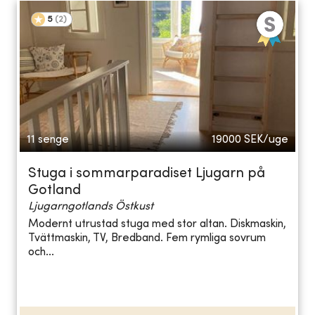
5
(
2
)
11 senge
19000
SEK/uge
Stuga i sommarparadiset Ljugarn på
Gotland
Ljugarngotlands Östkust
Modernt utrustad stuga med stor altan. Diskmaskin,
Tvättmaskin, TV, Bredband. Fem rymliga sovrum
och...