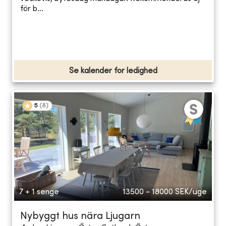
för b...
Se kalender for ledighed
5
(
8
)
7 + 1 senge
13500 - 18000
SEK/uge
Nybyggt hus nära Ljugarn