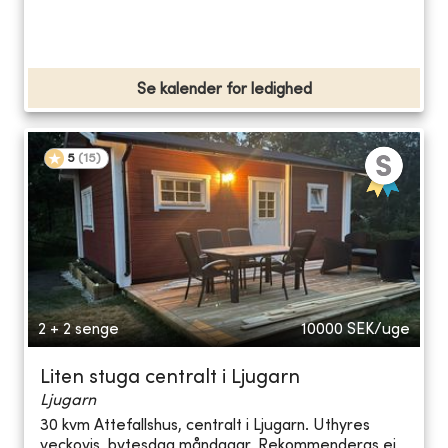
Se kalender for ledighed
5
(
15
)
2 + 2 senge
10000
SEK/uge
Liten stuga centralt i Ljugarn
Ljugarn
30 kvm Attefallshus, centralt i Ljugarn. Uthyres
veckovis, bytesdag måndagar. Rekommenderas ej