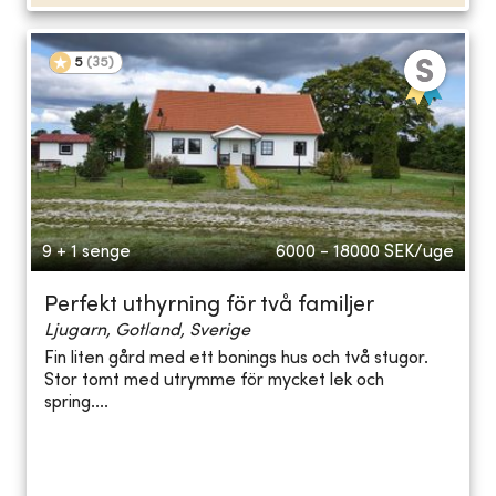
5
(
35
)
9 + 1 senge
6000 - 18000
SEK/uge
Perfekt uthyrning för två familjer
Ljugarn, Gotland, Sverige
Fin liten gård med ett bonings hus och två stugor.
Stor tomt med utrymme för mycket lek och
spring....