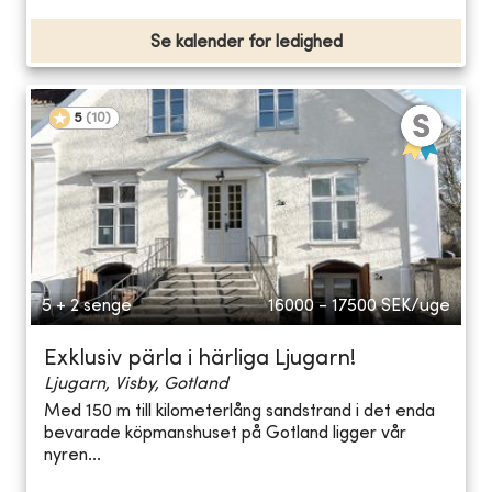
Se kalender for ledighed
5
(
10
)
5 + 2 senge
16000 - 17500
SEK/uge
Exklusiv pärla i härliga Ljugarn!
Ljugarn, Visby, Gotland
Med 150 m till kilometerlång sandstrand i det enda
bevarade köpmanshuset på Gotland ligger vår
nyren...