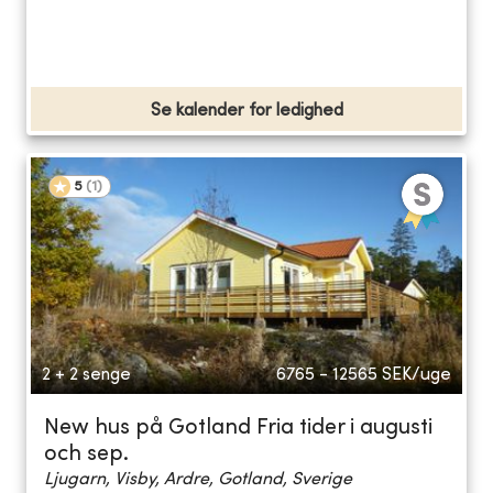
Se kalender for ledighed
5
(
1
)
2 + 2 senge
6765 - 12565
SEK/uge
New hus på Gotland Fria tider i augusti
och sep.
Ljugarn, Visby, Ardre, Gotland, Sverige