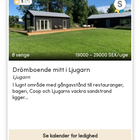
5
(
7
)
8 senge
19000 - 29000
SEK/uge
Drömboende mitt i Ljugarn
Ljugarn
I lugnt område med gångavstånd till restauranger,
bageri, Coop och Ljugarns vackra sandstrand
ligger...
Se kalender for ledighed