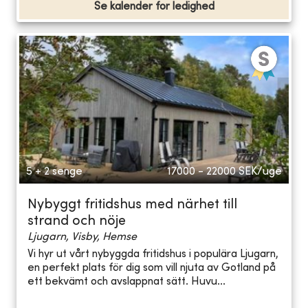
Se kalender for ledighed
5 + 2 senge
17000 - 22000
SEK/uge
Nybyggt fritidshus med närhet till
strand och nöje
Ljugarn, Visby, Hemse
Vi hyr ut vårt nybyggda fritidshus i populära Ljugarn,
en perfekt plats för dig som vill njuta av Gotland på
ett bekvämt och avslappnat sätt. Huvu...