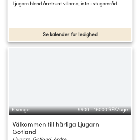
Ljugarn bland åretrunt villorna, inte i stugområd...
Se kalender for ledighed
6 senge
9900 - 15000
SEK/uge
Välkommen till härliga Ljugarn -
Gotland
Ljugarn, Gotland, Ardre