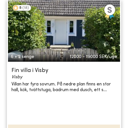
5
(
18
)
6 + 2 senge
12000 - 19000
SEK/uge
Fin villa i Visby
Visby
Villan har fyra sovrum. På nedre plan finns en stor
hall, kök, tvättstuga, badrum med dusch, ett s...