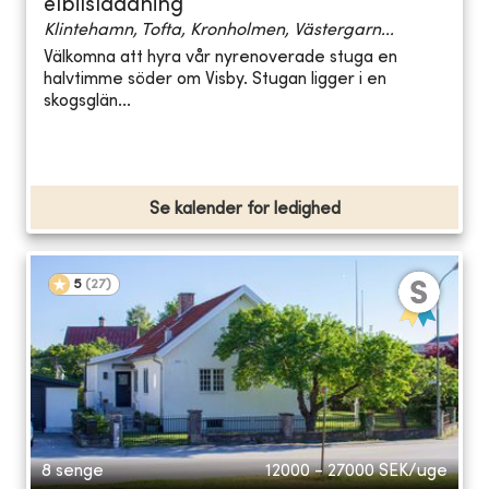
elbilsladdning
Klintehamn, Tofta, Kronholmen, Västergarn...
Välkomna att hyra vår nyrenoverade stuga en
halvtimme söder om Visby. Stugan ligger i en
skogsglän...
Se kalender for ledighed
5
(
27
)
8 senge
12000 - 27000
SEK/uge