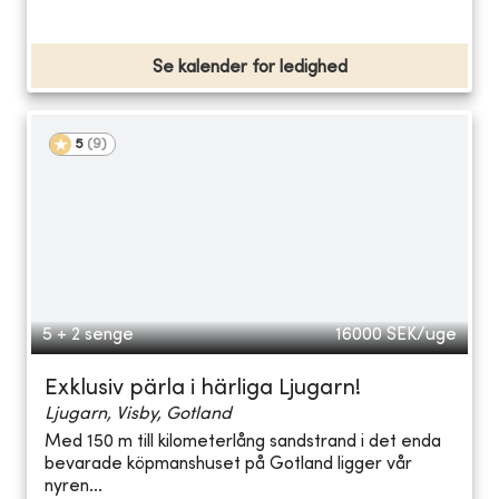
Se kalender for ledighed
5
(
9
)
5 + 2 senge
16000
SEK/uge
Exklusiv pärla i härliga Ljugarn!
Ljugarn, Visby, Gotland
Med 150 m till kilometerlång sandstrand i det enda
bevarade köpmanshuset på Gotland ligger vår
nyren...