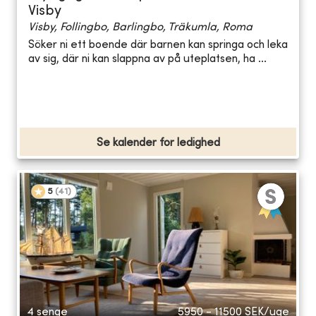
Visby
Visby, Follingbo, Barlingbo, Träkumla, Roma
Söker ni ett boende där barnen kan springa och leka
av sig, där ni kan slappna av på uteplatsen, ha ...
Se kalender for ledighed
5
(
41
)
4 senge
5950 - 11500
SEK/uge