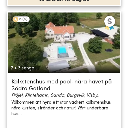
5
(
5
)
7 + 3 senge
Kalkstenshus med pool, nära havet på
Södra Gotland
Fröjel, Klintehamn, Sanda, Burgsvik, Visby...
Välkommen att hyra ett stor vackert kalkstenshus
nära kusten, stränder och natur! Vårt underbara
hus...