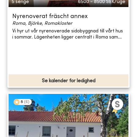
5 senge
6500 - 8500
SEK/uge
Nyrenoverat fräscht annex
Roma, Björke, Romakloster
Vi hyr ut vår nyrenoverade sidobyggnad till vårt hus
i sommar. Lägenheten ligger centralt i Roma sam...
Se kalender for ledighed
5
(
6
)