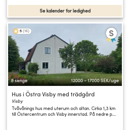
Se kalender for ledighed
5
(
16
)
8 senge
12000 - 17000
SEK/uge
Hus i Östra Visby med trädgård
Visby
Tvåvånings hus med uterum och altan. Cirka 1,3 km
till Östercentrum och Visby innerstad. På nedre p...