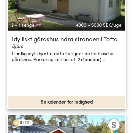
2 + 1 senge
4000 - 5000
SEK/uge
Idylliskt gårdshus nära stranden i Tofta
Bjärs
I lantlig idyll i hjärtat avTofta ligger detta fräscha
gårdshus. Parkering intill huset. 2+1bäddar(...
Se kalender for ledighed
5
(
30
)