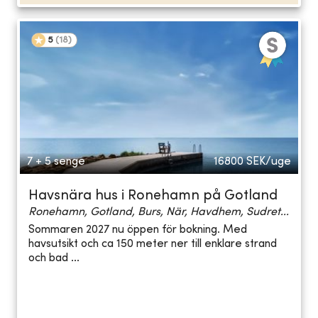
5
(
18
)
7 + 5 senge
16800
SEK/uge
Havsnära hus i Ronehamn på Gotland
Ronehamn, Gotland, Burs, När, Havdhem, Sudret...
Sommaren 2027 nu öppen för bokning. Med
havsutsikt och ca 150 meter ner till enklare strand
och bad ...