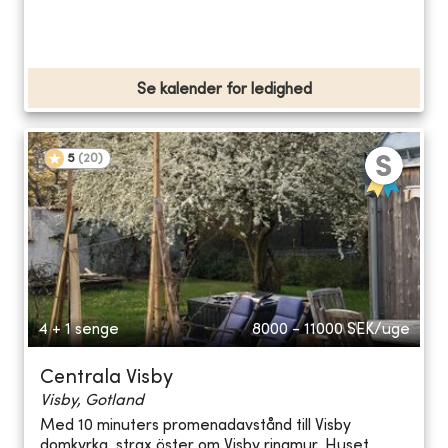
Se kalender for ledighed
5
(
20
)
4 + 1 senge
8000 - 11000
SEK/uge
Centrala Visby
Visby, Gotland
Med 10 minuters promenadavstånd till Visby
domkyrka, strax öster om Visby ringmur. Huset