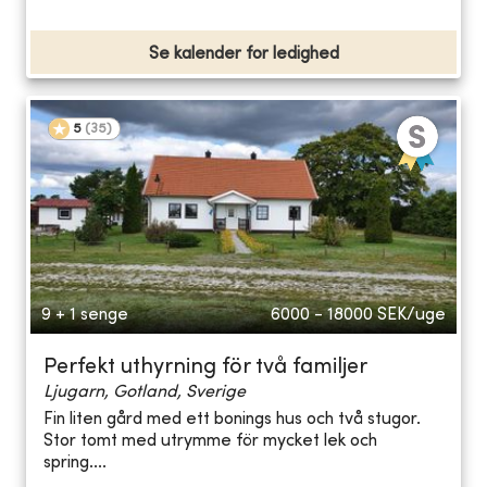
Se kalender for ledighed
5
(
35
)
9 + 1 senge
6000 - 18000
SEK/uge
Perfekt uthyrning för två familjer
Ljugarn, Gotland, Sverige
Fin liten gård med ett bonings hus och två stugor.
Stor tomt med utrymme för mycket lek och
spring....