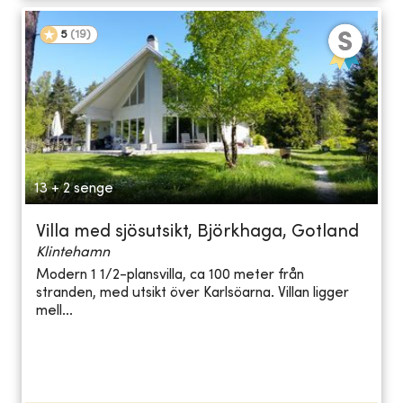
5
(
19
)
13 + 2 senge
Villa med sjösutsikt, Björkhaga, Gotland
Klintehamn
Modern 1 1/2-plansvilla, ca 100 meter från
stranden, med utsikt över Karlsöarna. Villan ligger
mell...