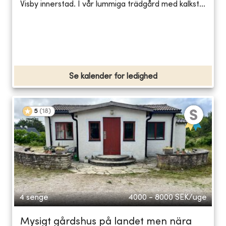
Visby innerstad. I vår lummiga trädgård med kalkst...
Se kalender for ledighed
5
(
18
)
4 senge
4000 - 8000
SEK/uge
Mysigt gårdshus på landet men nära