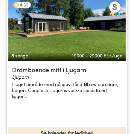
5
(
7
)
8 senge
19000 - 29000
SEK/uge
Drömboende mitt i Ljugarn
Ljugarn
I lugnt område med gångavstånd till restauranger,
bageri, Coop och Ljugarns vackra sandstrand
ligger...
Se kalender for ledighed