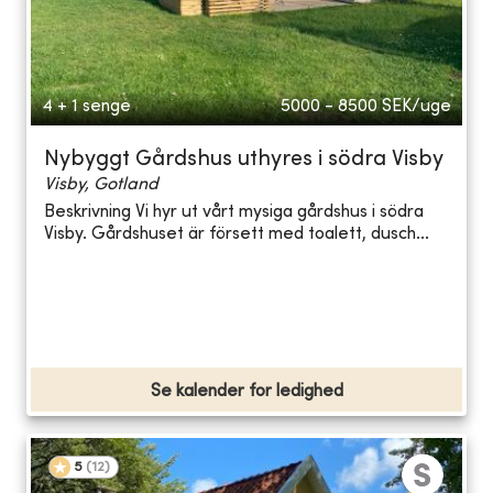
4 + 1 senge
5000 - 8500
SEK/uge
Nybyggt Gårdshus uthyres i södra Visby
Visby, Gotland
Beskrivning Vi hyr ut vårt mysiga gårdshus i södra
Visby. Gårdshuset är försett med toalett, dusch...
Se kalender for ledighed
5
(
12
)