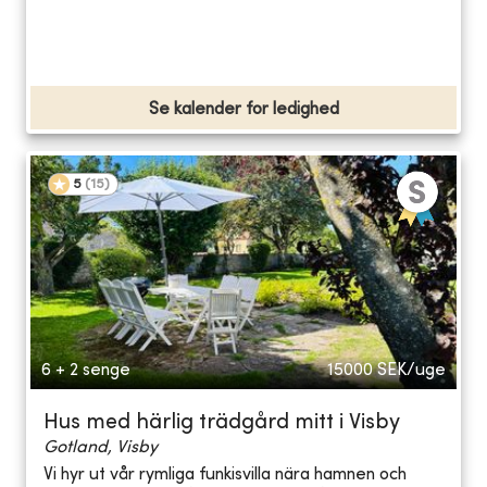
Se kalender for ledighed
5
(
15
)
6 + 2 senge
15000
SEK/uge
Hus med härlig trädgård mitt i Visby
Gotland, Visby
Vi hyr ut vår rymliga funkisvilla nära hamnen och