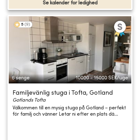
Se kalender for ledighed
5
(
9
)
6 senge
10000 - 15000
SEK/uge
Familjevänlig stuga i Tofta, Gotland
Gotlands Tofta
Välkommen till en mysig stuga på Gotland – perfekt
för familj och vänner Letar ni efter en plats dä...