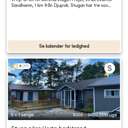
Vi hyr ut en fin sommarstuga i Fröjel, strax ovanför
Sandhamn, 1 km från Djupvik. Stugan har tre sov...
Se kalender for ledighed
5
(
17
)
5 + 1 senge
5000 - 9000
SEK/uge