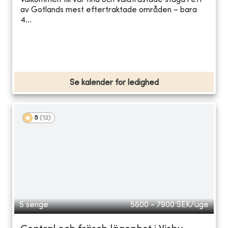
Välkommen till vår fina och välutrustade stuga i ett
av Gotlands mest eftertraktade områden – bara
4...
Se kalender for ledighed
5
(
12
)
5 senge
5600 - 7900
SEK/uge