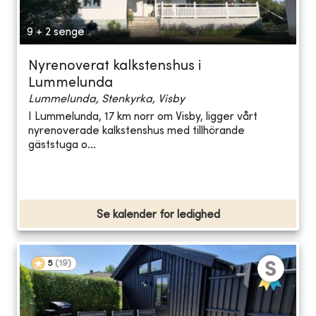
9 + 2 senge
Nyrenoverat kalkstenshus i
Lummelunda
Lummelunda, Stenkyrka, Visby
I Lummelunda, 17 km norr om Visby, ligger vårt
nyrenoverade kalkstenshus med tillhörande
gäststuga o...
Se kalender for ledighed
5
(
19
)