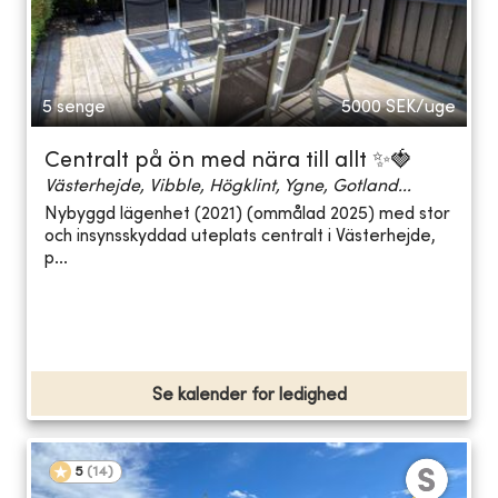
5 senge
5000
SEK/uge
Centralt på ön med nära till allt ✨🍓
Västerhejde, Vibble, Högklint, Ygne, Gotland...
Nybyggd lägenhet (2021) (ommålad 2025) med stor
och insynsskyddad uteplats centralt i Västerhejde,
p...
Se kalender for ledighed
5
(
14
)