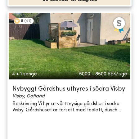
5
(
41
)
4 + 1 senge
5000 - 8500
SEK/uge
Nybyggt Gårdshus uthyres i södra Visby
Visby, Gotland
Beskrivning Vi hyr ut vårt mysiga gårdshus i södra
Visby. Gårdshuset är försett med toalett, dusch...