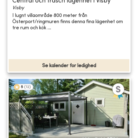
Central och fräsch lägenhet i Visby
Visby
I lugnt villaområde 800 meter från
Österport/ringmuren finns denna fina lägenhet om
tre rum och kök ...
Se kalender for ledighed
5
(
12
)