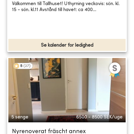
Välkommen till Tallhuset! Uthyrning veckovis: sön. kl.
15 - sön. kl.11 Avstånd till havet: ca 400...
Se kalender for ledighed
5
(
27
)
5 senge
6500 - 8500
SEK/uge
Nyrenoverat fräscht annex