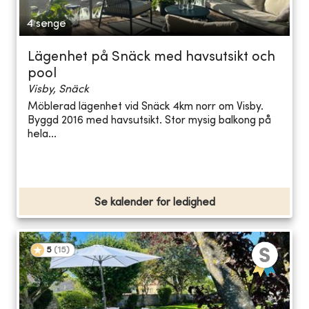
4 senge
Lägenhet på Snäck med havsutsikt och
pool
Visby, Snäck
Möblerad lägenhet vid Snäck 4km norr om Visby.
Byggd 2016 med havsutsikt. Stor mysig balkong på
hela...
Se kalender for ledighed
5
(
15
)