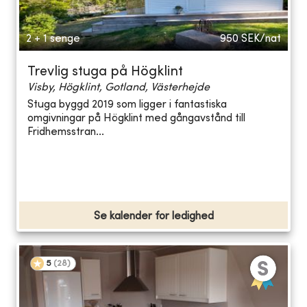
2 + 1 senge
950
SEK/nat
Trevlig stuga på Högklint
Visby, Högklint, Gotland, Västerhejde
Stuga byggd 2019 som ligger i fantastiska
omgivningar på Högklint med gångavstånd till
Fridhemsstran...
Se kalender for ledighed
5
(
28
)