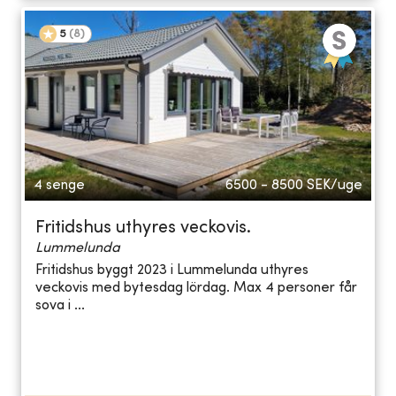
5
(
8
)
4 senge
6500 - 8500
SEK/uge
Fritidshus uthyres veckovis.
Lummelunda
Fritidshus byggt 2023 i Lummelunda uthyres
veckovis med bytesdag lördag. Max 4 personer får
sova i ...