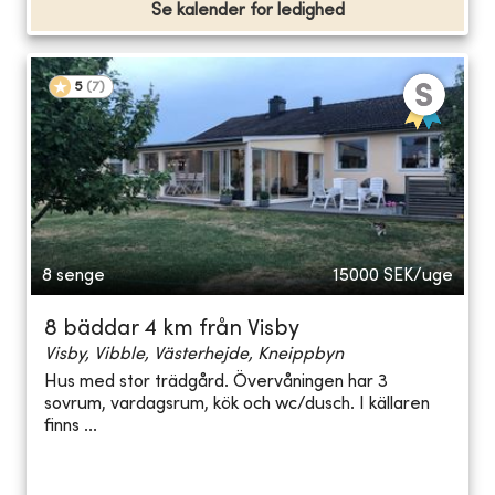
Se kalender for ledighed
5
(
7
)
8 senge
15000
SEK/uge
8 bäddar 4 km från Visby
Visby, Vibble, Västerhejde, Kneippbyn
Hus med stor trädgård. Övervåningen har 3
sovrum, vardagsrum, kök och wc/dusch. I källaren
finns ...