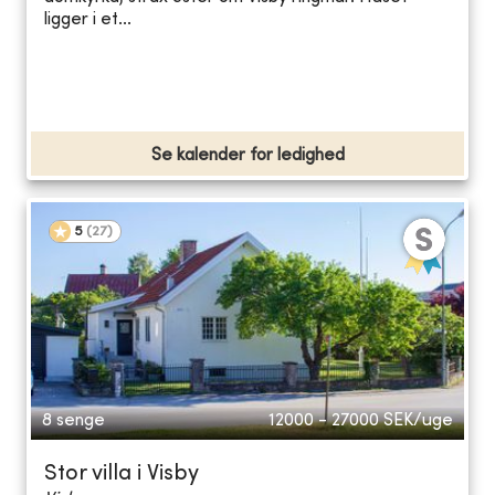
ligger i et...
Se kalender for ledighed
5
(
27
)
8 senge
12000 - 27000
SEK/uge
Stor villa i Visby