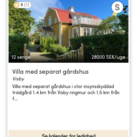
5
(
7
)
12 senge
28000
SEK/uge
Villa med separat gårdshus
Visby
Villa med separat gårdshus i stor insynsskyddad
trädgård 1.4 km från Visby ringmur och 1.5 km från
f...
Se kalender for ledighed