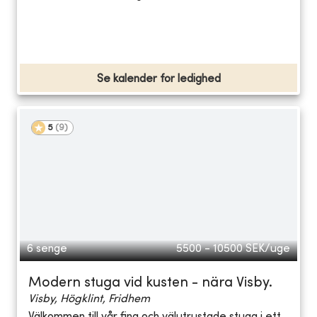
Se kalender for ledighed
5
(
9
)
6 senge
5500 - 10500
SEK/uge
Modern stuga vid kusten - nära Visby.
Visby, Högklint, Fridhem