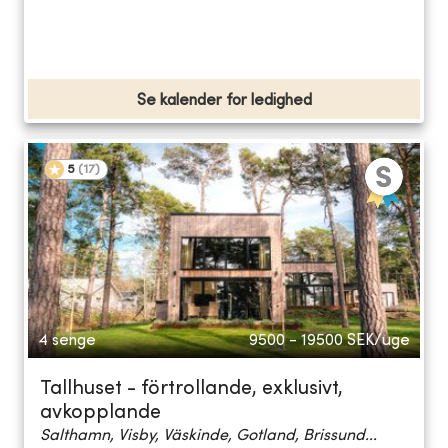
Se kalender for ledighed
5
(
17
)
4 senge
9500 - 19500
SEK/uge
Tallhuset - förtrollande, exklusivt,
avkopplande
Salthamn, Visby, Väskinde, Gotland, Brissund...