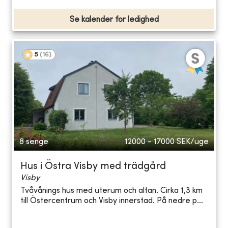
Se kalender for ledighed
5
(
16
)
8 senge
12000 - 17000
SEK/uge
Hus i Östra Visby med trädgård
Visby
Tvåvånings hus med uterum och altan. Cirka 1,3 km
till Östercentrum och Visby innerstad. På nedre p...