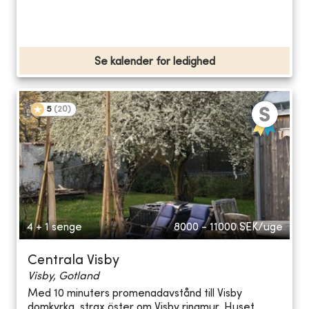
Se kalender for ledighed
5
(
20
)
4 + 1 senge
8000 - 11000
SEK/uge
Centrala Visby
Visby, Gotland
Med 10 minuters promenadavstånd till Visby
domkyrka, strax öster om Visby ringmur. Huset