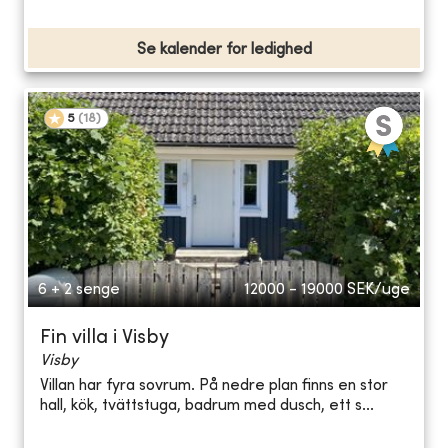
Se kalender for ledighed
5
(
18
)
6 + 2 senge
12000 - 19000
SEK/uge
Fin villa i Visby
Visby
Villan har fyra sovrum. På nedre plan finns en stor
hall, kök, tvättstuga, badrum med dusch, ett s...