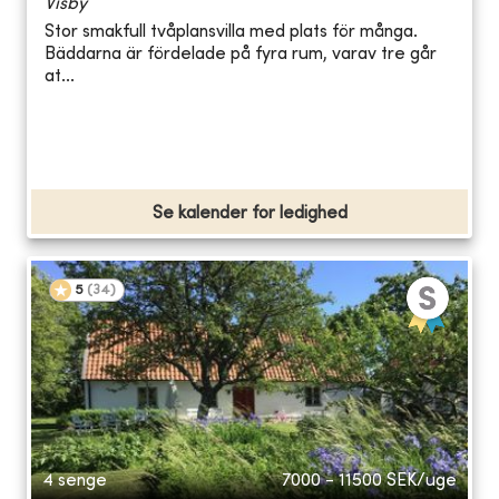
Visby
Stor smakfull tvåplansvilla med plats för många.
Bäddarna är fördelade på fyra rum, varav tre går
at...
Se kalender for ledighed
5
(
34
)
4 senge
7000 - 11500
SEK/uge