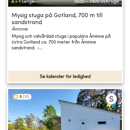
4 + 1 senge
4600 - 7400
SEK/uge
Mysig stuga på Gotland, 700 m till
sandstrand
Åminne
Mysig och välvårdad stuga i populära Åminne på
östra Gotland ca. 700 meter från Åminne
sandstrand. -...
Se kalender for ledighed
5
(
15
)