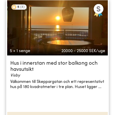
5
(
8
)
5 + 1 senge
20000 - 25000
SEK/uge
Hus i innerstan med stor balkong och
havsutsikt
Visby
Välkommen till Skeppargatan och ett representativt
hus på 180 kvadratmeter i tre plan. Huset ligger ...