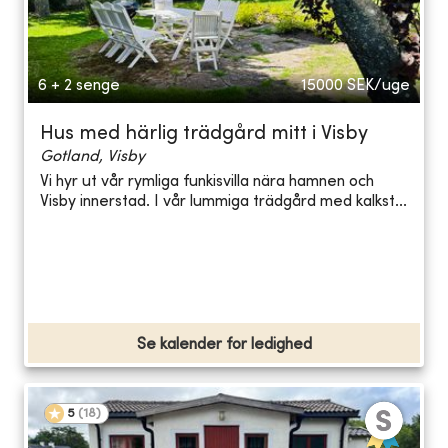
6 + 2 senge
15000
SEK/uge
Hus med härlig trädgård mitt i Visby
Gotland, Visby
Vi hyr ut vår rymliga funkisvilla nära hamnen och
Visby innerstad. I vår lummiga trädgård med kalkst...
Se kalender for ledighed
5
(
18
)