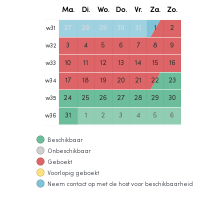
Ma.
Di.
Wo.
Do.
Vr.
Za.
Zo.
27
28
29
30
31
1
2
w
31
3
4
5
6
7
8
9
w
32
10
11
12
13
14
15
16
w
33
17
18
19
20
21
22
23
w
34
24
25
26
27
28
29
30
w
35
31
1
2
3
4
5
6
w
36
Beschikbaar
Onbeschikbaar
Geboekt
Voorlopig geboekt
Neem contact op met de host voor beschikbaarheid