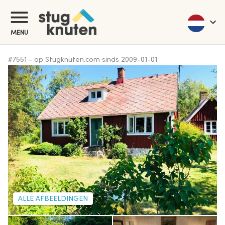
MENU
#
7551
-
op Stugknuten.com sinds
2009-01-01
ALLE AFBEELDINGEN