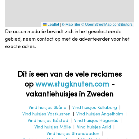
Leaflet
|
© MapTiler
© OpenStreetMap contributors
De accommodatie bevindt zich in het geselecteerde
gebied, neem contact op met de adverteerder voor het
exacte adres.
Dit is een van de vele reclames
op
www.stugknuten.com
-
vakantiehuisjes in Zweden
Vind huisjes Skåne
|
Vind huisjes Kullaberg
|
Vind huisjes Västkusten
|
Vind huisjes Ängelholm
|
Vind huisjes Båstad
|
Vind huisjes Höganäs
|
Vind huisjes Mölle
|
Vind huisjes Arild
|
Vind huisjes Strandbaden
|