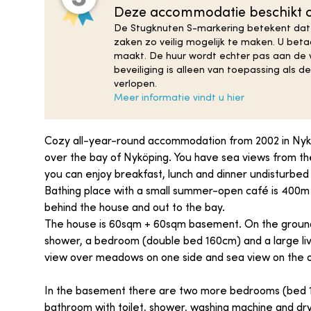
Deze accommodatie beschikt o
De Stugknuten S-markering betekent dat
zaken zo veilig mogelijk te maken. U be
maakt. De huur wordt echter pas aan de v
beveiliging is alleen van toepassing als 
verlopen.
Meer informatie vindt u hier
Cozy all-year-round accommodation from 2002 in Nykö
over the bay of Nyköping. You have sea views from th
you can enjoy breakfast, lunch and dinner undisturbed 
Bathing place with a small summer-open café is 400m 
behind the house and out to the bay.
The house is 60sqm + 60sqm basement. On the ground f
shower, a bedroom (double bed 160cm) and a large livi
view over meadows on one side and sea view on the o
In the basement there are two more bedrooms (bed 1
bathroom with toilet, shower, washing machine and dr