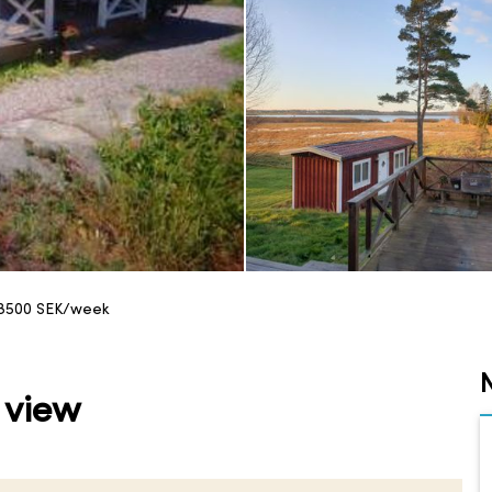
8500
SEK/week
 view