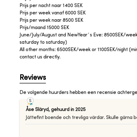
Prijs per nacht naar
1400
SEK
Prijs per week vanaf
6000
SEK
Prijs per week naar
8500
SEK
Prijs/maand
15000
SEK
June/July/August and NewYear´s Eve: 8500SEK/week or
saturday to saturday)
All other months: 6500SEK/week or 1100SEK/night (min 
contact us directly.
Reviews
De volgende huurders hebben een recensie achterge
Åse Släryd
,
gehuurd in
2025
Jättefint boende och trevliga värdar. Skulle gärna b