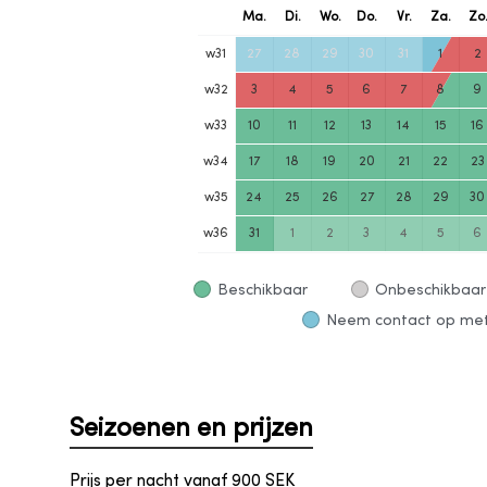
Ma.
Di.
Wo.
Do.
Vr.
Za.
Zo
w
31
27
28
29
30
31
1
2
w
32
3
4
5
6
7
8
9
w
33
10
11
12
13
14
15
16
w
34
17
18
19
20
21
22
23
w
35
24
25
26
27
28
29
30
w
36
31
1
2
3
4
5
6
Beschikbaar
Onbeschikbaar
Neem contact op met 
Seizoenen en prijzen
Prijs per nacht vanaf
900
SEK