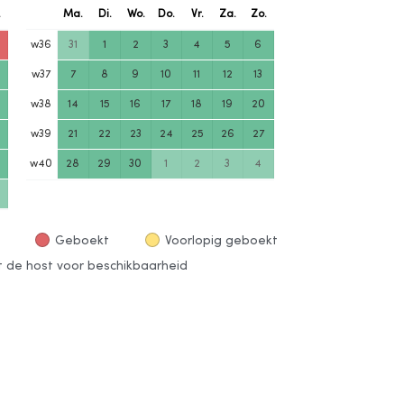
.
Ma.
Di.
Wo.
Do.
Vr.
Za.
Zo.
w
36
31
1
2
3
4
5
6
w
37
7
8
9
10
11
12
13
w
38
14
15
16
17
18
19
20
w
39
21
22
23
24
25
26
27
w
40
28
29
30
1
2
3
4
Geboekt
Voorlopig geboekt
de host voor beschikbaarheid