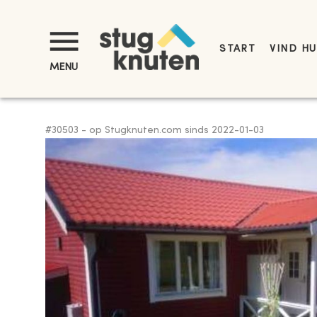
START
VIND HU
MENU
#
30503
-
op Stugknuten.com sinds
2022-01-03