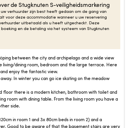
ver de Stugknuten S-veiligheidsmarkering
 uw verhuurder zijn best heeft gedaan om de gang van
taalt voor deze accommodatie wanneer u uw reservering
erhuurder uitbetaald als u heeft uitgecheckt. Deze
de boeking en de betaling via het systeem van Stugknuten
ping between the city and archipelago and a wide view
e living/dining room, bedroom and the large terrace. Here
and enjoy the fantastic view.
away. In winter you can go ice skating on the meadow
loor there is a modern kitchen, bathroom with toilet and
ng room with dining table. From the living room you have a
ther side.
20cm in room 1 and 3x 80cm beds in room 2) and a
yer. Good to be aware of that the basement stairs are very