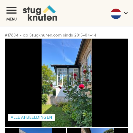
MENU
#
17834
-
op Stugknuten.com sinds
2015-04-14
ALLE AFBEELDINGEN