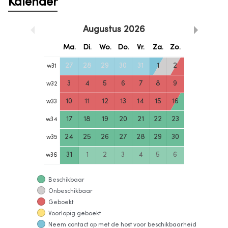
Kalender
Augustus
2026
Ma.
Di.
Wo.
Do.
Vr.
Za.
Zo.
27
28
29
30
31
1
2
w
31
3
4
5
6
7
8
9
w
32
10
11
12
13
14
15
16
w
33
17
18
19
20
21
22
23
w
34
24
25
26
27
28
29
30
w
35
31
1
2
3
4
5
6
w
36
Beschikbaar
Onbeschikbaar
Geboekt
Voorlopig geboekt
Neem contact op met de host voor beschikbaarheid