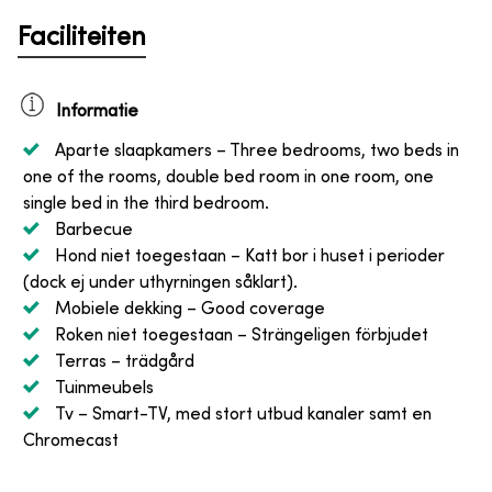
Faciliteiten
Informatie
Aparte slaapkamers
– Three bedrooms, two beds in
one of the rooms, double bed room in one room, one
single bed in the third bedroom.
Barbecue
Hond niet toegestaan
– Katt bor i huset i perioder
(dock ej under uthyrningen såklart).
Mobiele dekking
– Good coverage
Roken niet toegestaan
– Strängeligen förbjudet
Terras
– trädgård
Tuinmeubels
Tv
– Smart-TV, med stort utbud kanaler samt en
Chromecast