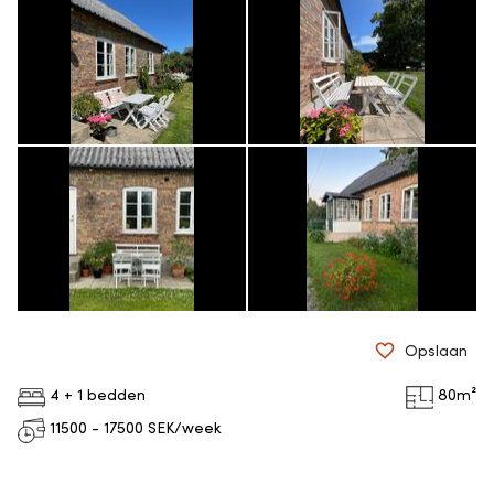
Opslaan
4 + 1 bedden
80
m²
11500 - 17500
SEK/week