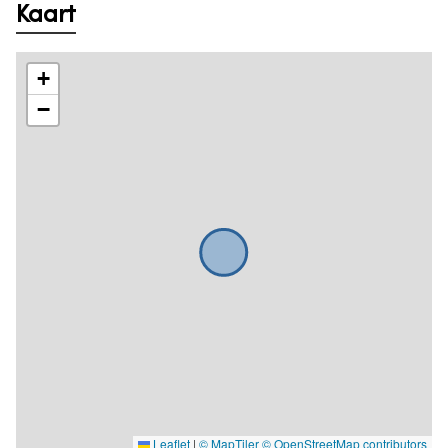
Kaart
+
−
Leaflet
|
© MapTiler
© OpenStreetMap contributors