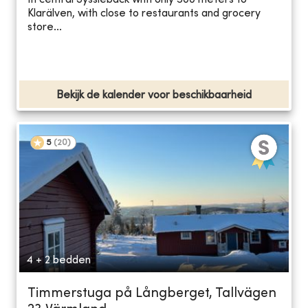
In central Sysslebäck with only 500 meters to
Klarälven, with close to restaurants and grocery
store...
Bekijk de kalender voor beschikbaarheid
5
(
20
)
4 + 2 bedden
Timmerstuga på Långberget, Tallvägen