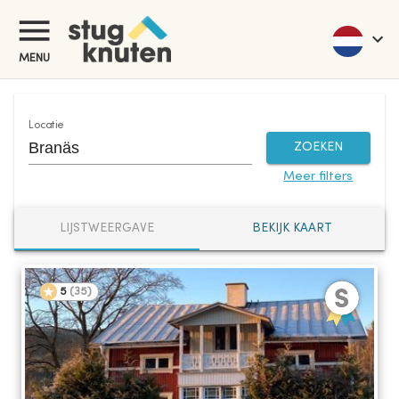
Vakantiehuisjes te huur in Zweden zonder dure bemiddelingsbureaus
MENU
Locatie
ZOEKEN
Meer filters
LIJSTWEERGAVE
BEKIJK KAART
5
(
35
)