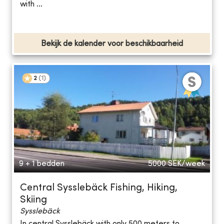
with ...
Bekijk de kalender voor beschikbaarheid
2
(
1
)
9 + 1 bedden
5000
SEK/week
Central Sysslebäck Fishing, Hiking,
Skiing
Sysslebäck