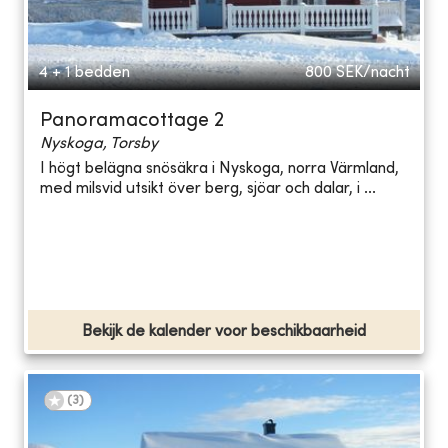
4 + 1 bedden
800
SEK/nacht
Panoramacottage 2
Nyskoga, Torsby
I högt belägna snösäkra i Nyskoga, norra Värmland,
med milsvid utsikt över berg, sjöar och dalar, i ...
Bekijk de kalender voor beschikbaarheid
(
3
)