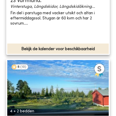
23 Värmland.
Vinterstuga, Längdskidor, Längdskidåkning...
Fin del i parstuga med vacker utsikt och altan i
eftermiddagssol. Stugan är 60 kvm och har 2
sovrum....
Bekijk de kalender voor beschikbaarheid
5
(
19
)
4 + 2 bedden