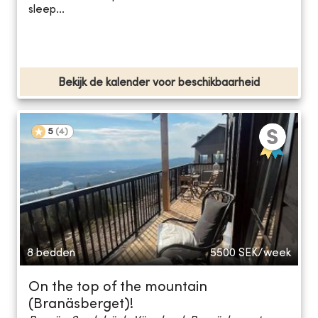
sleep...
Bekijk de kalender voor beschikbaarheid
5
(
4
)
8 bedden
5500
SEK/week
On the top of the mountain
(Branäsberget)!