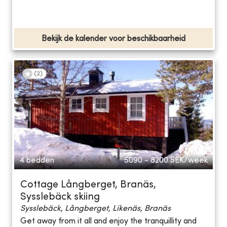
Bekijk de kalender voor beschikbaarheid
(
2
)
4 bedden
5090 - 8200
SEK/week
Cottage Långberget, Branäs,
Sysslebäck skiing
Sysslebäck, Långberget, Likenäs, Branäs
Get away from it all and enjoy the tranquillity and