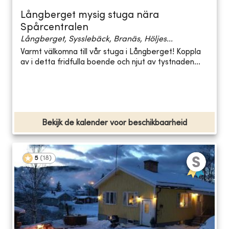
Långberget mysig stuga nära
Spårcentralen
Långberget, Sysslebäck, Branäs, Höljes...
Varmt välkomna till vår stuga i Långberget! Koppla
av i detta fridfulla boende och njut av tystnaden...
Bekijk de kalender voor beschikbaarheid
5
(
18
)