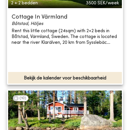
2 + 2 bedden
3500
SEK/week
Cottage In Värmland
Båtstad, Höljes
Rent this little cottage (24sqm) with 2+2 beds in
Båtstad, Värmland, Sweden. The cottage is located
near the river Klarälven, 20 km from Sysslebäc...
Bekijk de kalender voor beschikbaarheid
(
10
)