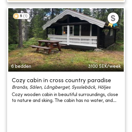
5
(
1
)
6 bedden
3100
SEK/week
Cozy cabin in cross country paradise
Branäs, Sälen, Långberget, Sysslebäck, Höljes
Cozy wooden cabin in beautiful surroundings, close
to nature and skiing. The cabin has no water, and...