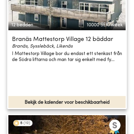
12 bedden
10000
SEK/week
Branäs Mattestorp Village 12 bäddar
Branäs, Sysslebäck, Likenäs
I Mattestorp Village bor du endast ett stenkast från
de Södra liftarna och man tar sig enkelt med fy...
Bekijk de kalender voor beschikbaarheid
5
(
19
)