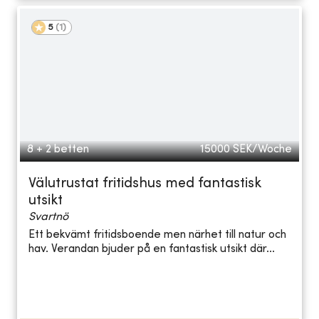
5
(
1
)
8 + 2 betten
15000
SEK/Woche
Välutrustat fritidshus med fantastisk
utsikt
Svartnö
Ett bekvämt fritidsboende men närhet till natur och
hav. Verandan bjuder på en fantastisk utsikt där...