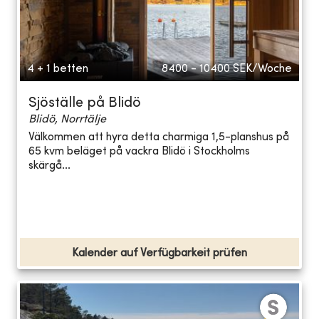
4 + 1 betten
8400 - 10400
SEK/Woche
Sjöställe på Blidö
Blidö, Norrtälje
Välkommen att hyra detta charmiga 1,5-planshus på
65 kvm beläget på vackra Blidö i Stockholms
skärgå...
Kalender auf Verfügbarkeit prüfen