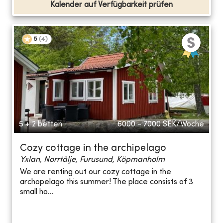
Kalender auf Verfügbarkeit prüfen
5
(
4
)
5 + 2 betten
6000 - 7000
SEK/Woche
Cozy cottage in the archipelago
Yxlan, Norrtälje, Furusund, Köpmanholm
We are renting out our cozy cottage in the
archopelago this summer! The place consists of 3
small ho...