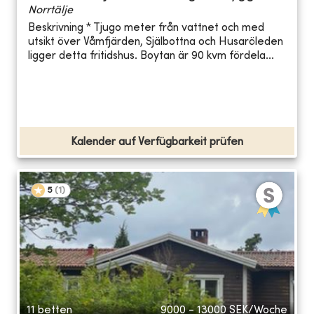
Norrtälje
Beskrivning * Tjugo meter från vattnet och med
utsikt över Våmfjärden, Själbottna och Husaröleden
ligger detta fritidshus. Boytan är 90 kvm fördela...
Kalender auf Verfügbarkeit prüfen
5
(
1
)
11 betten
9000 - 13000
SEK/Woche