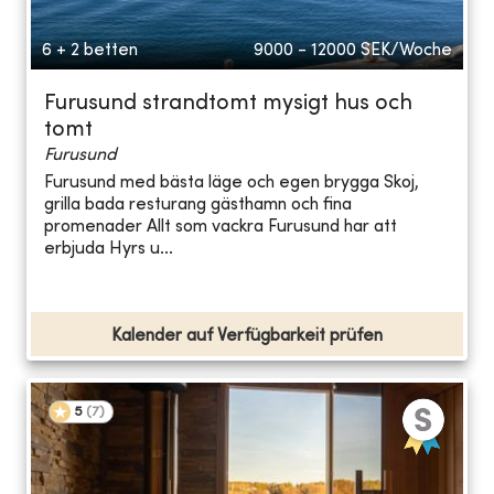
6 + 2 betten
9000 - 12000
SEK/Woche
Furusund strandtomt mysigt hus och
tomt
Furusund
Furusund med bästa läge och egen brygga Skoj,
grilla bada resturang gästhamn och fina
promenader Allt som vackra Furusund har att
erbjuda Hyrs u...
Kalender auf Verfügbarkeit prüfen
5
(
7
)