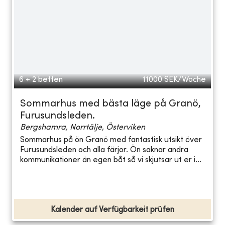
6 + 2 betten
11000
SEK/Woche
Sommarhus med bästa läge på Granö,
Furusundsleden.
Bergshamra, Norrtälje, Österviken
Sommarhus på ön Granö med fantastisk utsikt över
Furusundsleden och alla färjor. Ön saknar andra
kommunikationer än egen båt så vi skjutsar ut er i...
Kalender auf Verfügbarkeit prüfen