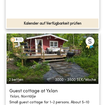
Kalender auf Verfügbarkeit prüfen
5
(
1
)
2 betten
3000 - 3500
SEK/Woche
Guest cottage at Yxlan
Yxlan, Norrtälje
Small guest cottage for 1-2 persons. About 5-10