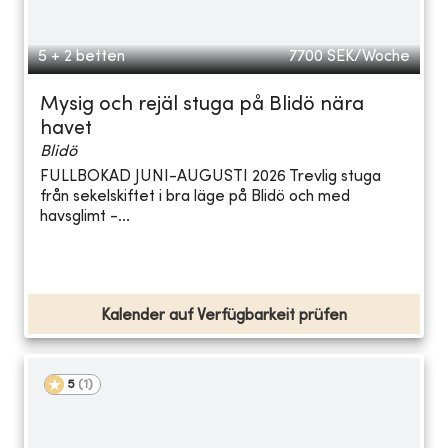
5 + 2 betten
7700
SEK/Woche
Mysig och rejäl stuga på Blidö nära
havet
Blidö
FULLBOKAD JUNI-AUGUSTI 2026 Trevlig stuga
från sekelskiftet i bra läge på Blidö och med
havsglimt -...
Kalender auf Verfügbarkeit prüfen
5
(
1
)