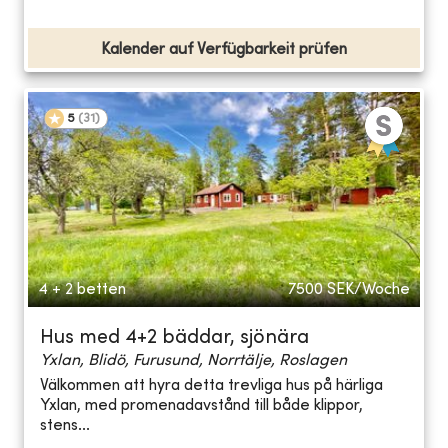
Kalender auf Verfügbarkeit prüfen
5
(
31
)
4 + 2 betten
7500
SEK/Woche
Hus med 4+2 bäddar, sjönära
Yxlan, Blidö, Furusund, Norrtälje, Roslagen
Välkommen att hyra detta trevliga hus på härliga
Yxlan, med promenadavstånd till både klippor,
stens...