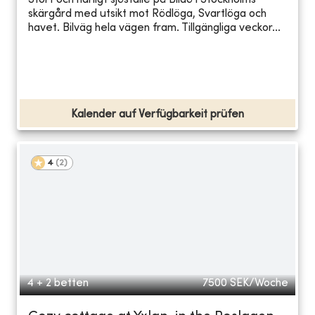
Stort och härligt sjöställe på Blidö i Stockholms
skärgård med utsikt mot Rödlöga, Svartlöga och
havet. Bilväg hela vägen fram. Tillgängliga veckor...
Kalender auf Verfügbarkeit prüfen
4
(
2
)
4 + 2 betten
7500
SEK/Woche