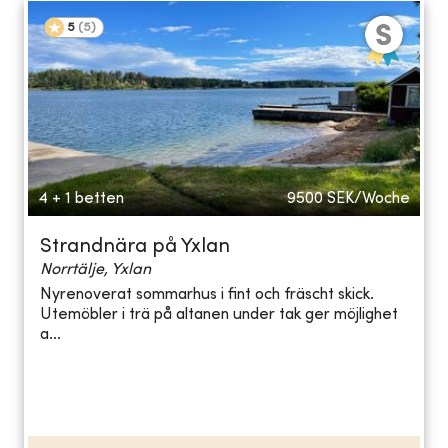
5
(
5
)
4 + 1 betten
9500
SEK/Woche
Strandnära på Yxlan
Norrtälje, Yxlan
Nyrenoverat sommarhus i fint och fräscht skick.
Utemöbler i trä på altanen under tak ger möjlighet
a...