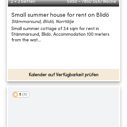
2 + 2 betten
5950 - 7850
SEK/Woche
Small summer house for rent on Blidö
Stämmarsund, Blidö, Norrtälje
Small summer cottage of 34 sqm for rent in
Stämmarsund, Blidö. Accommodation 100 meters
from the wat...
Kalender auf Verfügbarkeit prüfen
5
(
5
)