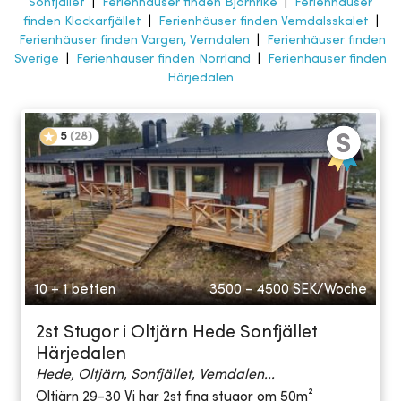
Sonfjället
|
Ferienhäuser finden Björnrike
|
Ferienhäuser
finden Klockarfjället
|
Ferienhäuser finden Vemdalsskalet
|
Ferienhäuser finden Vargen, Vemdalen
|
Ferienhäuser finden
Sverige
|
Ferienhäuser finden Norrland
|
Ferienhäuser finden
Härjedalen
5
(
28
)
10 + 1 betten
3500 - 4500
SEK/Woche
2st Stugor i Oltjärn Hede Sonfjället
Härjedalen
Hede, Oltjärn, Sonfjället, Vemdalen...
Oltjärn 29-30 Vi har 2st fina stugor om 50m²