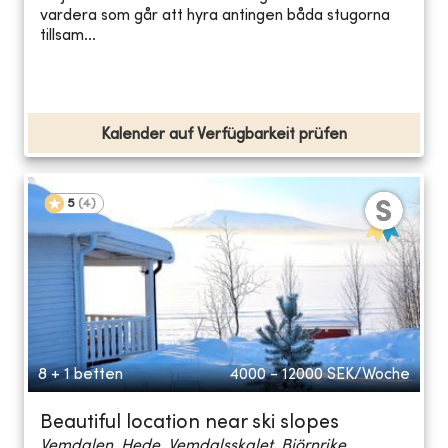
vardera som går att hyra antingen båda stugorna
tillsam...
Kalender auf Verfügbarkeit prüfen
5
(
4
)
8 + 1 betten
4000 - 12000
SEK/Woche
Beautiful location near ski slopes
Vemdalen, Hede, Vemdalsskalet, Björnrike...