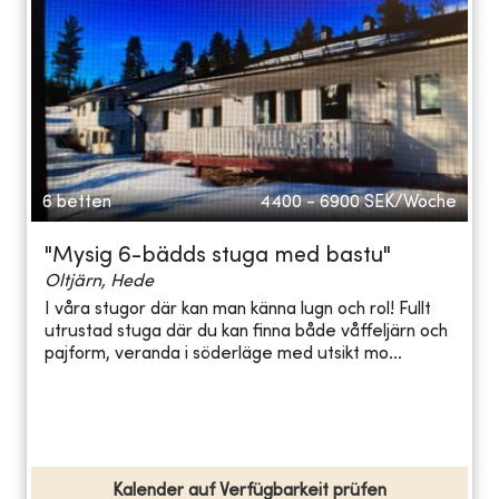
6 betten
4400 - 6900
SEK/Woche
"Mysig 6-bädds stuga med bastu"
Oltjärn, Hede
I våra stugor där kan man känna lugn och rol! Fullt
utrustad stuga där du kan finna både våffeljärn och
pajform, veranda i söderläge med utsikt mo...
Kalender auf Verfügbarkeit prüfen