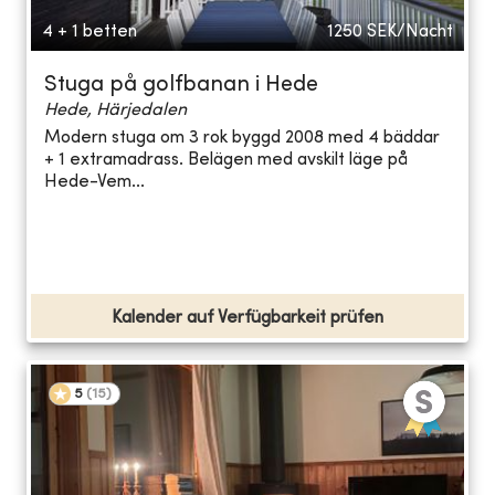
4 + 1 betten
1250
SEK/Nacht
Stuga på golfbanan i Hede
Hede, Härjedalen
Modern stuga om 3 rok byggd 2008 med 4 bäddar
+ 1 extramadrass. Belägen med avskilt läge på
Hede-Vem...
Kalender auf Verfügbarkeit prüfen
5
(
15
)