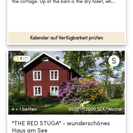
the cottage. Up at the barn is the dry toilet, wh...
Kalender auf Verfügbarkeit prüfen
5
(
7
)
4 + 1 betten
9500 - 12000
SEK/Woche
"THE RED STUGA" - wunderschönes
Haus am See