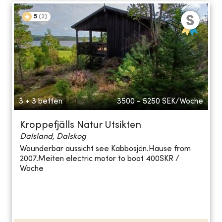
5
(
2
)
3 + 3 betten
3500 - 5250
SEK/Woche
Kroppefjälls Natur Utsikten
Dalsland, Dalskog
Wounderbar aussicht see Kabbosjön.Hause from
2007.Meiten electric motor to boot 400SKR /
Woche