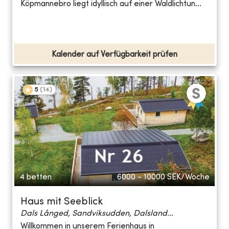
Köpmannebro liegt idyllisch auf einer Waldlichtun...
Kalender auf Verfügbarkeit prüfen
5
(
14
)
4 betten
6000 - 10000
SEK/Woche
Haus mit Seeblick
Dals Långed, Sandviksudden, Dalsland...
Willkommen in unserem Ferienhaus in