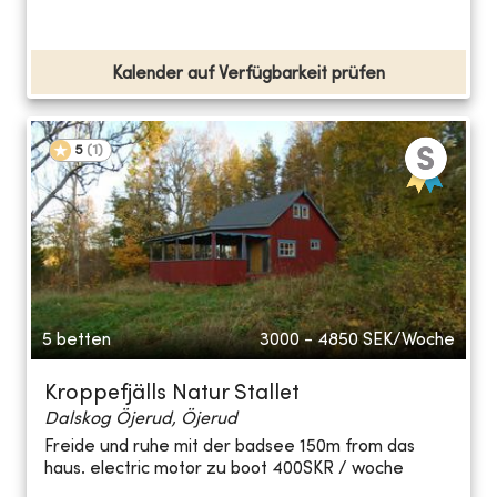
Kalender auf Verfügbarkeit prüfen
5
(
1
)
5 betten
3000 - 4850
SEK/Woche
Kroppefjälls Natur Stallet
Dalskog Öjerud, Öjerud
Freide und ruhe mit der badsee 150m from das
haus. electric motor zu boot 400SKR / woche