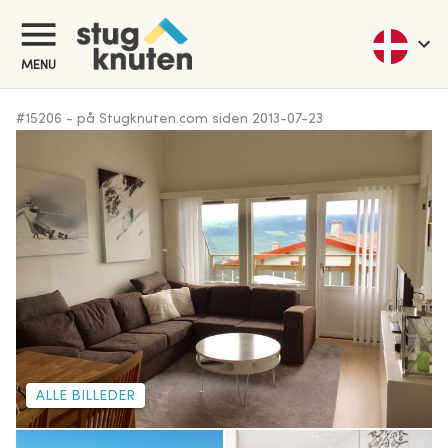
MENU
#
15206
-
på Stugknuten.com siden
2013-07-23
ALLE BILLEDER