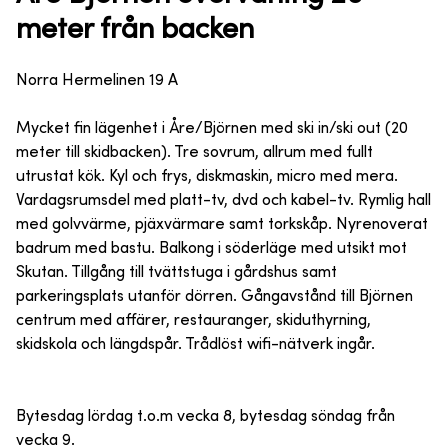
meter från backen
Norra Hermelinen 19 A
Mycket fin lägenhet i Åre/Björnen med ski in/ski out (20
meter till skidbacken). Tre sovrum, allrum med fullt
utrustat kök. Kyl och frys, diskmaskin, micro med mera.
Vardagsrumsdel med platt-tv, dvd och kabel-tv. Rymlig hall
med golvvärme, pjäxvärmare samt torkskåp. Nyrenoverat
badrum med bastu. Balkong i söderläge med utsikt mot
Skutan. Tillgång till tvättstuga i gårdshus samt
parkeringsplats utanför dörren. Gångavstånd till Björnen
centrum med affärer, restauranger, skiduthyrning,
skidskola och längdspår. Trådlöst wifi-nätverk ingår.
Bytesdag lördag t.o.m vecka 8, bytesdag söndag från
vecka 9.