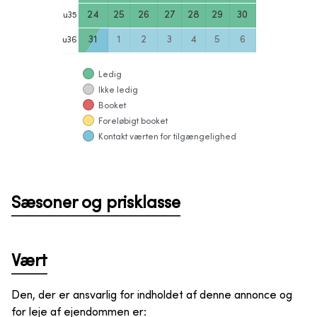
24
25
26
27
28
29
30
u
35
31
1
2
3
4
5
6
u
36
Ledig
Ikke ledig
Booket
Foreløbigt booket
Kontakt værten for tilgængelighed
Sæsoner og prisklasse
Vært
Den, der er ansvarlig for indholdet af denne annonce og
for leje af ejendommen er
: