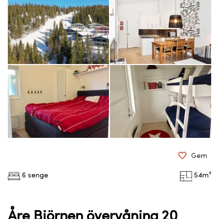
Gem
6 senge
54
m²
Åre Björnen övervåning 20