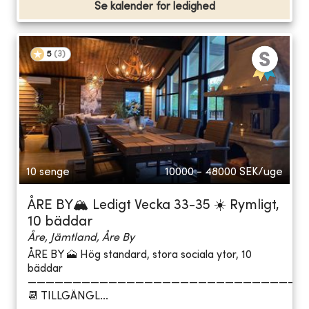
Se kalender for ledighed
5
(
3
)
10 senge
10000 - 48000
SEK/uge
ÅRE BY🏔️ Ledigt Vecka 33-35 ☀️ Rymligt,
10 bäddar
Åre, Jämtland, Åre By
ÅRE BY 🗻 Hög standard, stora sociala ytor, 10
bäddar
———————————————————————————————
📆 TILLGÄNGL...