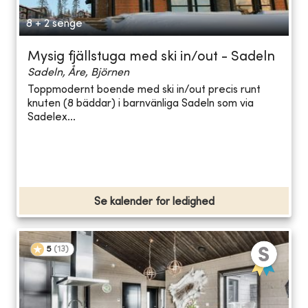
8 + 2 senge
Mysig fjällstuga med ski in/out - Sadeln
Sadeln, Åre, Björnen
Toppmodernt boende med ski in/out precis runt
knuten (8 bäddar) i barnvänliga Sadeln som via
Sadelex...
Se kalender for ledighed
5
(
13
)