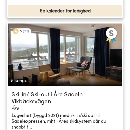
Se kalender for ledighed
5
(
21
)
8 senge
Ski-in/ Ski-out i Åre Sadeln
Vikbäcksvägen
Åre
Lägenhet (byggd 2021) med ski in/ski out till
Sadelexpressen, mitt i Åres skidsystem där du
snabbt t...