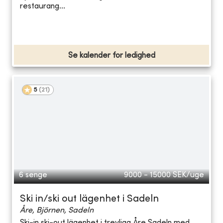
restaurang...
Se kalender for ledighed
5
(
21
)
6 senge
9000 - 15000
SEK/uge
Ski in/ski out lägenhet i Sadeln
Åre, Björnen, Sadeln