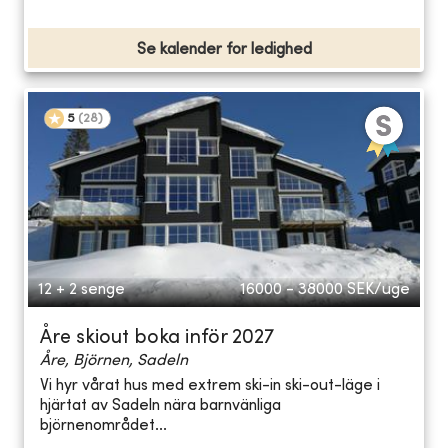
Se kalender for ledighed
5
(
28
)
12 + 2 senge
16000 - 38000
SEK/uge
Åre skiout boka inför 2027
Åre, Björnen, Sadeln
Vi hyr vårat hus med extrem ski-in ski-out-läge i
hjärtat av Sadeln nära barnvänliga
björnenområdet...