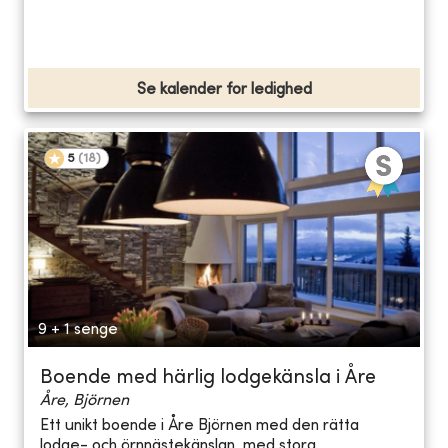
Se kalender for ledighed
5
(
18
)
9 + 1 senge
Boende med härlig lodgekänsla i Åre
Åre, Björnen
Ett unikt boende i Åre Björnen med den rätta
lodge- och örnnästekänslan, med stora