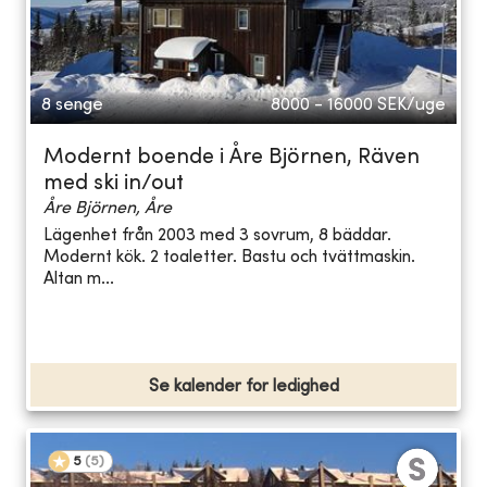
8 senge
8000 - 16000
SEK/uge
Modernt boende i Åre Björnen, Räven
med ski in/out
Åre Björnen, Åre
Lägenhet från 2003 med 3 sovrum, 8 bäddar.
Modernt kök. 2 toaletter. Bastu och tvättmaskin.
Altan m...
Se kalender for ledighed
5
(
5
)