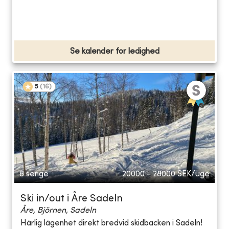
Se kalender for ledighed
5
(
16
)
8 senge
20000 - 28000
SEK/uge
Ski in/out i Åre Sadeln
Åre, Björnen, Sadeln
Härlig lägenhet direkt bredvid skidbacken i Sadeln!