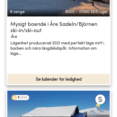
8 senge
8000 - 21000
SEK/uge
Mysigt boende i Åre Sadeln/Björnen
ski-in/ski-out
Åre
Lägenhet producerad 2021 med perfekt läge mitt i
backen och nära längdskidspår. Information om
läge...
Se kalender for ledighed
5
(
34
)