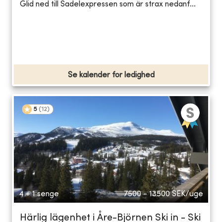
Glid ned till Sadelexpressen som är strax nedanf...
Se kalender for ledighed
5
(
12
)
4 + 1 senge
7500 - 13500
SEK/uge
Härlig lägenhet i Åre-Björnen Ski in - Ski