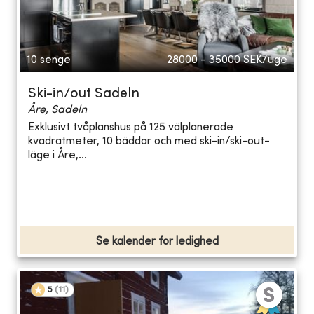
10 senge
28000 - 35000
SEK/uge
Ski-in/out Sadeln
Åre, Sadeln
Exklusivt tvåplanshus på 125 välplanerade
kvadratmeter, 10 bäddar och med ski-in/ski-out-
läge i Åre,...
Se kalender for ledighed
5
(
11
)