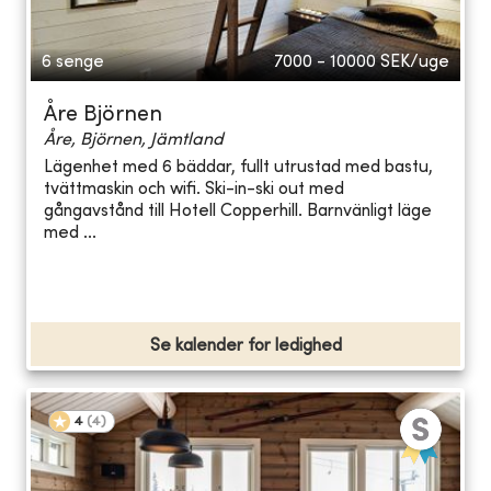
6 senge
7000 - 10000
SEK/uge
Åre Björnen
Åre, Björnen, Jämtland
Lägenhet med 6 bäddar, fullt utrustad med bastu,
tvättmaskin och wifi. Ski-in-ski out med
gångavstånd till Hotell Copperhill. Barnvänligt läge
med ...
Se kalender for ledighed
4
(
4
)