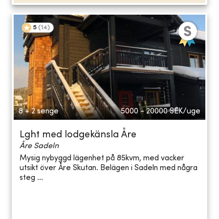
5
(
14
)
8 + 2 senge
5000 - 20000
SEK/uge
Lght med lodgekänsla Åre
Åre Sadeln
Mysig nybyggd lägenhet på 85kvm, med vacker
utsikt över Åre Skutan. Belägen i Sadeln med några
steg ...