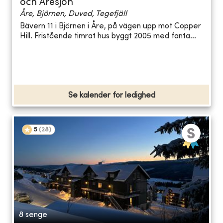
och Åresjön
Åre, Björnen, Duved, Tegefjäll
Bävern 11 i Björnen i Åre, på vägen upp mot Copper
Hill. Fristående timrat hus byggt 2005 med fanta...
Se kalender for ledighed
5
(
28
)
8 senge