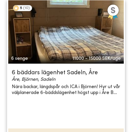
5
(
10
)
6 senge
11000 - 15000
SEK/uge
6 bäddars lägenhet Sadeln, Åre
Åre, Björnen, Sadeln
Nära backar, längdspår och ICA i Björnen! Hyr ut vår
välplanerade 6-bäddslägenhet högst upp i Åre B...