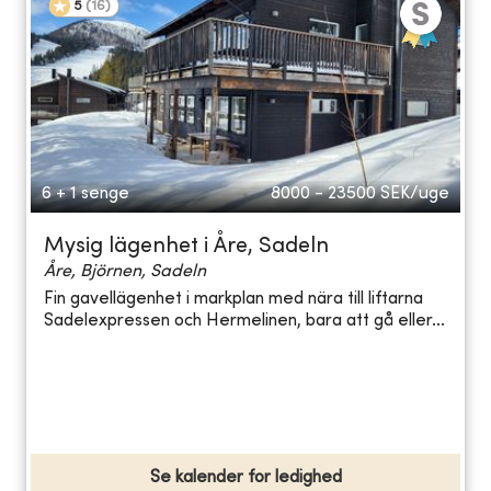
5
(
16
)
6 + 1 senge
8000 - 23500
SEK/uge
Mysig lägenhet i Åre, Sadeln
Åre, Björnen, Sadeln
Fin gavellägenhet i markplan med nära till liftarna
Sadelexpressen och Hermelinen, bara att gå eller...
Se kalender for ledighed