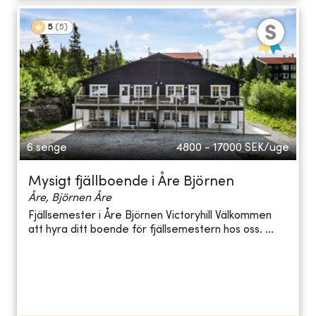
5
(
5
)
6 senge
4800 - 17000
SEK/uge
Mysigt fjällboende i Åre Björnen
Åre, Björnen Åre
Fjällsemester i Åre Björnen Victoryhill Välkommen
att hyra ditt boende för fjällsemestern hos oss. ...