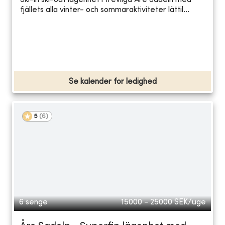
Ski-in ski-out lägenhet i trevliga Åre Sadeln med
fjällets alla vinter- och sommaraktiviteter lättil...
Se kalender for ledighed
5
(
6
)
6 senge
15000 - 25000
SEK/uge