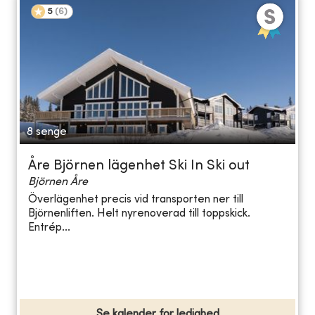
5
(
6
)
8 senge
Åre Björnen lägenhet Ski In Ski out
Björnen Åre
Överlägenhet precis vid transporten ner till
Björnenliften. Helt nyrenoverad till toppskick.
Entrép...
Se kalender for ledighed