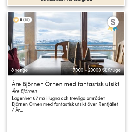
5
(
15
)
8 senge
7000 - 20000
SEK/uge
Åre Björnen Örnen med fantastisk utsikt
Åre Björnen
Lägenhet 67 m2 i lugna och trevliga området
Björnen Örnen med fantastisk utsikt över Renfjället
/ År...