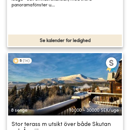
panoramafönster u...
Se kalender for ledighed
5
(
14
)
8 senge
10000 - 30000
SEK/uge
Stor terass m utsikt över både Skutan