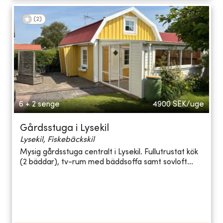
(
2
)
6 + 2 senge
4900
SEK/uge
Gårdsstuga i Lysekil
Lysekil, Fiskebäckskil
Mysig gårdsstuga centralt i Lysekil. Fullutrustat kök
(2 bäddar), tv-rum med bäddsoffa samt sovloft...