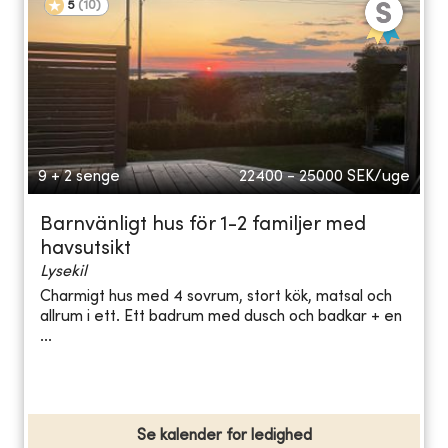
5
(
10
)
9 + 2 senge
22400 - 25000
SEK/uge
Barnvänligt hus för 1-2 familjer med
havsutsikt
Lysekil
Charmigt hus med 4 sovrum, stort kök, matsal och
allrum i ett. Ett badrum med dusch och badkar + en
...
Se kalender for ledighed