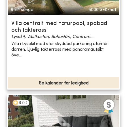
9 + 1 senge
5000
SEK/nat
Villa centralt med naturpool, spabad
och takterass
Lysekil, Västkusten, Bohuslän, Centrum...
Villa i Lysekil med stor skyddad parkering utanför
dörren. Ljuvlig takterrass med panoramautsikt
öve...
Se kalender for ledighed
5
(
4
)