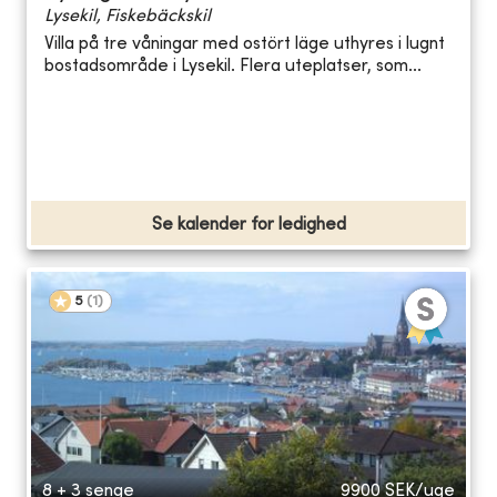
Lysekil, Fiskebäckskil
Villa på tre våningar med ostört läge uthyres i lugnt
bostadsområde i Lysekil. Flera uteplatser, som...
Se kalender for ledighed
5
(
1
)
8 + 3 senge
9900
SEK/uge