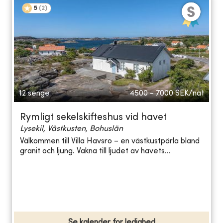
5
(
2
)
12 senge
4500 - 7000
SEK/nat
Rymligt sekelskifteshus vid havet
Lysekil, Västkusten, Bohuslän
Välkommen till Villa Havsro – en västkustpärla bland
granit och ljung. Vakna till ljudet av havets...
Se kalender for ledighed