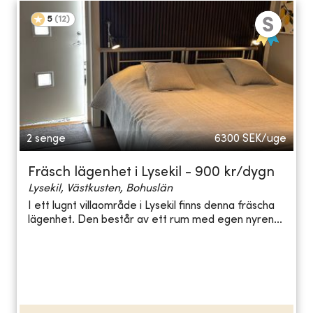
5
(
12
)
2 senge
6300
SEK/uge
Fräsch lägenhet i Lysekil - 900 kr/dygn
Lysekil, Västkusten, Bohuslän
I ett lugnt villaområde i Lysekil finns denna fräscha
lägenhet. Den består av ett rum med egen nyren...