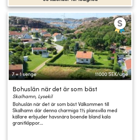
7 + 1 senge
11000
SEK/uge
Bohuslän när det är som bäst
Skalhamn, Lysekil
Bohuslän när det är som bäst Välkommen till
Skalhamn där denna charmiga 1½ plansvilla med
källare erbjuder havsnära boende bland kala
granitklippor...