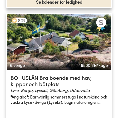
Se kalender for ledighed
5
(
3
)
6 senge
16500
SEK/uge
BOHUSLÄN Bra boende med hav,
klippor och båtplats
Lyse-Berga, Lysekil, Göteborg, Uddevalla
"Änglabo": Barnvänlig sommerstuga i natursköna och
vackra Lyse-Berga (Lysekil). Lugn naturomgivni...