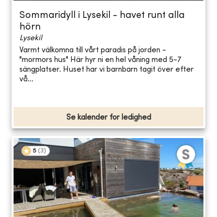
Sommaridyll i Lysekil - havet runt alla
hörn
Lysekil
Varmt välkomna till vårt paradis på jorden -
"mormors hus" Här hyr ni en hel våning med 5-7
sängplatser. Huset har vi barnbarn tagit över efter
vå...
Se kalender for ledighed
5
(
3
)