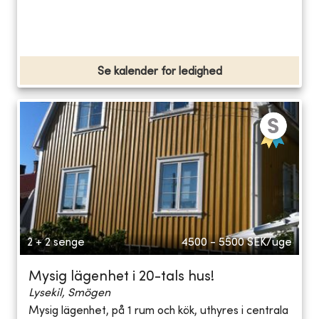
Se kalender for ledighed
2 + 2 senge
4500 - 5500
SEK/uge
Mysig lägenhet i 20-tals hus!
Lysekil, Smögen
Mysig lägenhet, på 1 rum och kök, uthyres i centrala