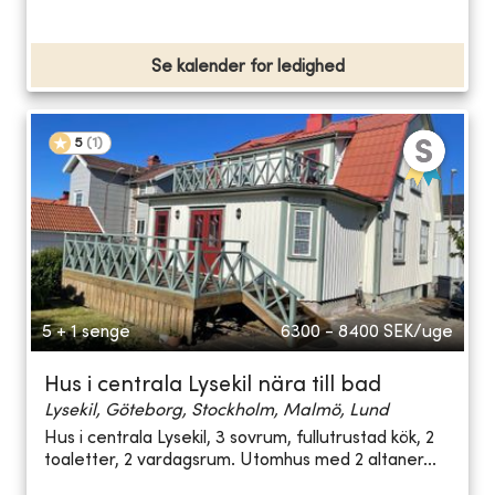
Se kalender for ledighed
5
(
1
)
5 + 1 senge
6300 - 8400
SEK/uge
Hus i centrala Lysekil nära till bad
Lysekil, Göteborg, Stockholm, Malmö, Lund
Hus i centrala Lysekil, 3 sovrum, fullutrustad kök, 2
toaletter, 2 vardagsrum. Utomhus med 2 altaner...