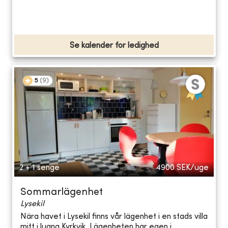
Se kalender for ledighed
5
(
9
)
2 + 1 senge
4900
SEK/uge
Sommarlägenhet
Lysekil
Nära havet i Lysekil finns vår lägenhet i en stads villa
mitt i lugna Kyrkvik. Lägenheten har egen i...