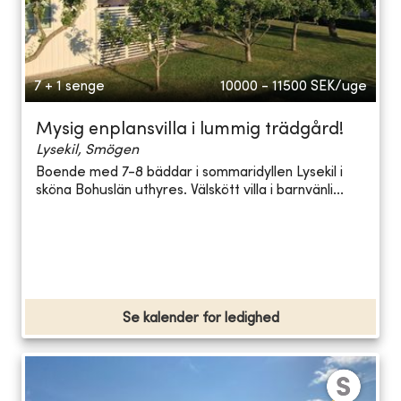
7 + 1 senge
10000 - 11500
SEK/uge
Mysig enplansvilla i lummig trädgård!
Lysekil, Smögen
Boende med 7-8 bäddar i sommaridyllen Lysekil i
sköna Bohuslän uthyres. Välskött villa i barnvänli...
Se kalender for ledighed