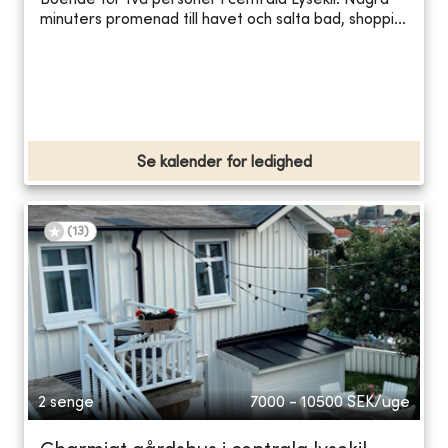
Boende för två personer i centrala Lysekil. Några
minuters promenad till havet och salta bad, shoppi...
Se kalender for ledighed
(
13
)
2 senge
7000 - 10500
SEK/uge