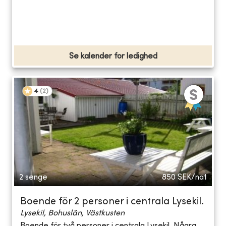
Se kalender for ledighed
4
(
2
)
2 senge
850
SEK/nat
Boende för 2 personer i centrala Lysekil.
Lysekil, Bohuslän, Västkusten