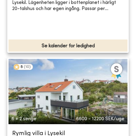
Lysekil. Lägenheten ligger i bottenplanet i härligt
20-talshus och har egen ingång. Passar per...
Se kalender for ledighed
5
(
10
)
6 + 2 senge
6600 - 12200
SEK/uge
Rymlig villa i Lysekil