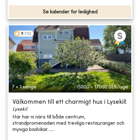
Se kalender for ledighed
5
(
12
)
7 + 1 senge
15000 - 17000
SEK/uge
Välkommen till ett charmigt hus i Lysekil!
Lysekil
Här har ni nära till både centrum,
strandpromenaden med trevliga restauranger och
mysiga badvikar. ...