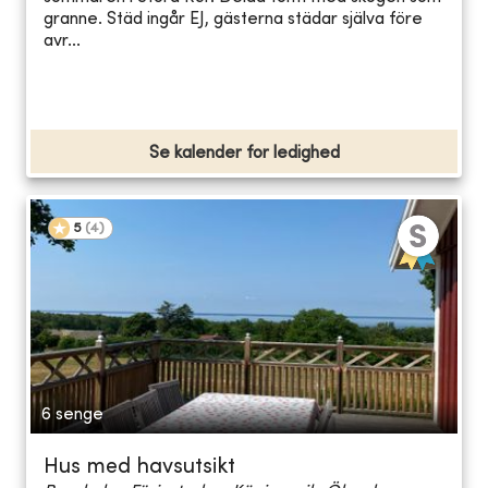
granne. Städ ingår EJ, gästerna städar själva före
avr...
Se kalender for ledighed
5
(
4
)
6 senge
Hus med havsutsikt