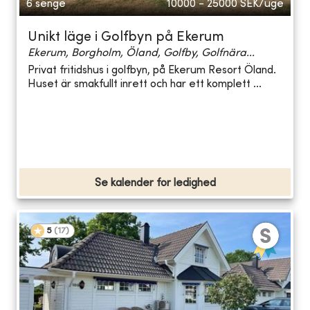
6 senge
10000 - 25000
SEK/uge
Unikt läge i Golfbyn på Ekerum
Ekerum, Borgholm, Öland, Golfby, Golfnära...
Privat fritidshus i golfbyn, på Ekerum Resort Öland.
Huset är smakfullt inrett och har ett komplett ...
Se kalender for ledighed
5
(
17
)