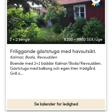
2 + 2 senge
6200 - 8800
SEK/uge
Friliggande gäststuga med havsutsikt.
Kalmar, Boda, Revsudden
Boende med 2+2 bäddar Kalmar/Boda/Revsudden.
Gäststuga med balkong och egen liten trädgård.
Grill o...
Se kalender for ledighed