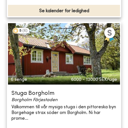
Se kalender for ledighed
5
(
6
)
6 senge
6000 - 13000
SEK/uge
Stuga Borgholm
Borgholm Färjestaden
Välkommen till vår mysiga stuga i den pittoreska byn
Borgehage strax söder om Borgholm. Ni har
prome...