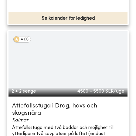
Se kalender for ledighed
4
(
1
)
2 + 2 senge
4500 - 5500
SEK/uge
Attefallsstuga i Drag, havs och
skogsnära
Kalmar
Attefallsstuga med två bäddar och möjlighet till
ytterligare två sovplatser på loftet (endast