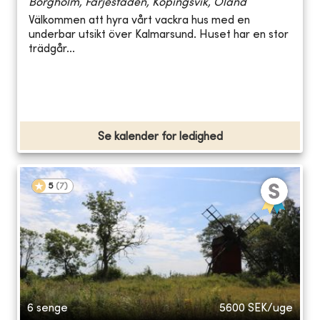
Borgholm, Färjestaden, Köpingsvik, Öland
Välkommen att hyra vårt vackra hus med en
underbar utsikt över Kalmarsund. Huset har en stor
trädgår...
Se kalender for ledighed
5
(
7
)
6 senge
5600
SEK/uge