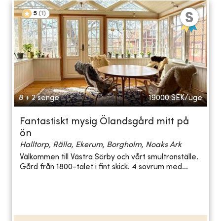
5
(
1
)
8 + 2 senge
19000
SEK/uge
Fantastiskt mysig Ölandsgård mitt på
ön
Halltorp, Rälla, Ekerum, Borgholm, Noaks Ark
Välkommen till Västra Sörby och vårt smultronställe.
Gård från 1800-talet i fint skick. 4 sovrum med...