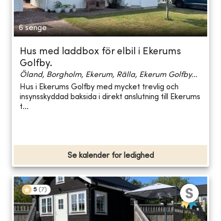
6 senge
Hus med laddbox för elbil i Ekerums
Golfby.
Öland, Borgholm, Ekerum, Rälla, Ekerum Golfby...
Hus i Ekerums Golfby med mycket trevlig och
insynsskyddad baksida i direkt anslutning till Ekerums
t...
Se kalender for ledighed
5
(
7
)