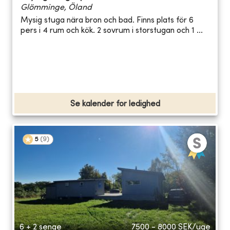
Glömminge, Öland
Mysig stuga nära bron och bad. Finns plats för 6
pers i 4 rum och kök. 2 sovrum i storstugan och 1 ...
Se kalender for ledighed
5
(
9
)
6 + 2 senge
7500 - 8000
SEK/uge