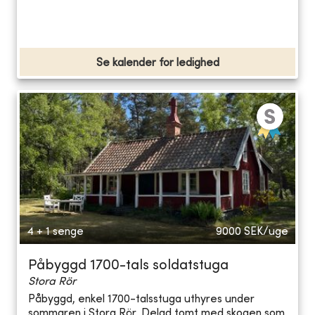
Se kalender for ledighed
4 + 1 senge
9000
SEK/uge
Påbyggd 1700-tals soldatstuga
Stora Rör
Påbyggd, enkel 1700-talsstuga uthyres under
sommaren i Stora Rör. Delad tomt med skogen som