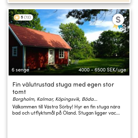
5
(
12
)
6 senge
4000 - 6500
SEK/uge
Fin välutrustad stuga med egen stor
tomt
Borgholm, Kalmar, Köpingsvik, Böda...
Välkommen till Västra Sörby! Hyr en fin stuga nära
bad och utflyktsmål på Öland. Stugan ligger vac...