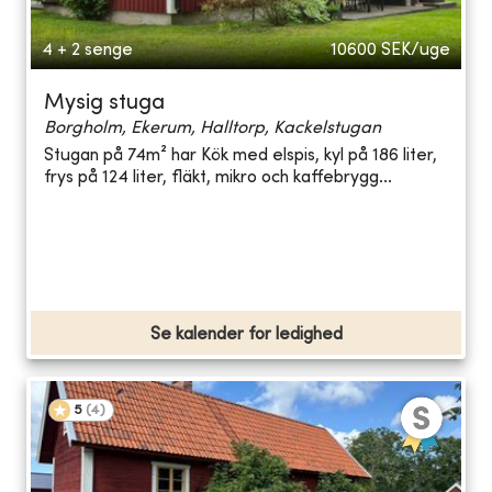
4 + 2 senge
10600
SEK/uge
Mysig stuga
Borgholm, Ekerum, Halltorp, Kackelstugan
Stugan på 74m² har Kök med elspis, kyl på 186 liter,
frys på 124 liter, fläkt, mikro och kaffebrygg...
Se kalender for ledighed
5
(
4
)