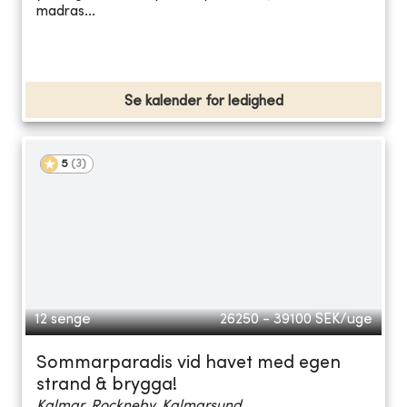
madras...
Se kalender for ledighed
5
(
3
)
12 senge
26250 - 39100
SEK/uge
Sommarparadis vid havet med egen
strand & brygga!
Kalmar, Rockneby, Kalmarsund