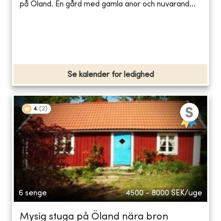
på Öland. En gård med gamla anor och nuvarand...
Se kalender for ledighed
4
(
2
)
6 senge
4500 - 8000
SEK/uge
Mysig stuga på Öland nära bron