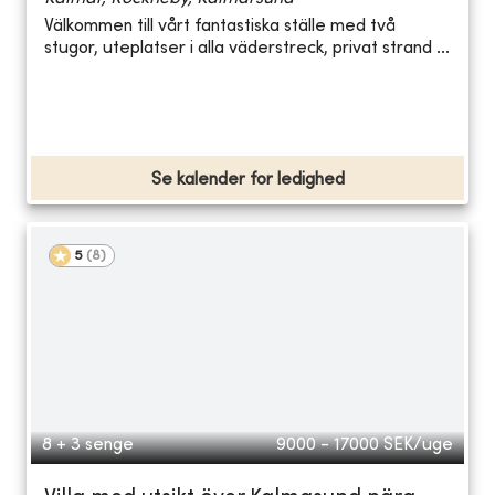
Välkommen till vårt fantastiska ställe med två
stugor, uteplatser i alla väderstreck, privat strand ...
Se kalender for ledighed
5
(
8
)
8 + 3 senge
9000 - 17000
SEK/uge