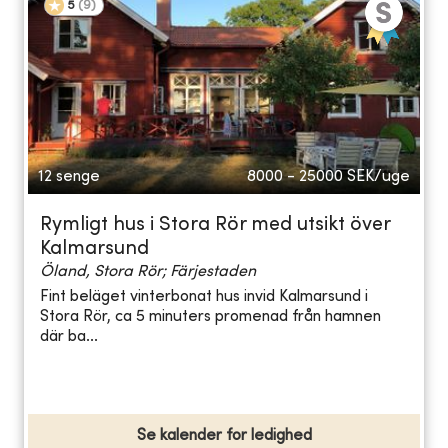
5
(
9
)
12 senge
8000 - 25000
SEK/uge
Rymligt hus i Stora Rör med utsikt över
Kalmarsund
Öland, Stora Rör; Färjestaden
Fint beläget vinterbonat hus invid Kalmarsund i
Stora Rör, ca 5 minuters promenad från hamnen
där ba...
Se kalender for ledighed