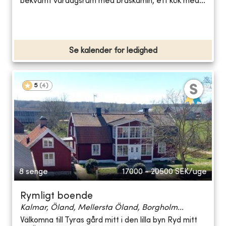
bekvämt vardagsrum med braskamin, ett kök med...
Se kalender for ledighed
5
(
4
)
8 senge
17000 - 20500
SEK/uge
Rymligt boende
Kalmar, Öland, Mellersta Öland, Borgholm...
Välkomna till Tyras gård mitt i den lilla byn Ryd mitt