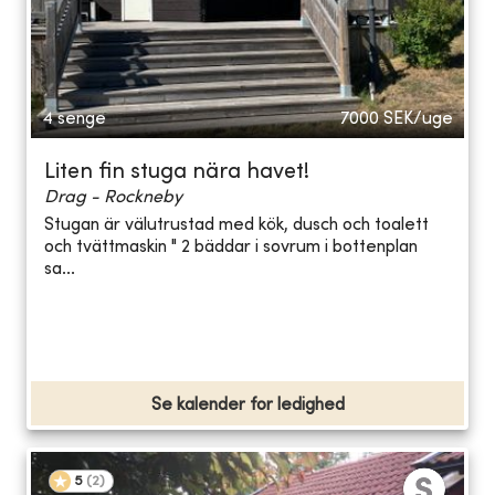
4 senge
7000
SEK/uge
Liten fin stuga nära havet!
Drag - Rockneby
Stugan är välutrustad med kök, dusch och toalett
och tvättmaskin " 2 bäddar i sovrum i bottenplan
sa...
Se kalender for ledighed
5
(
2
)