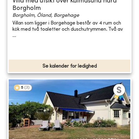
Villa med utsikt över Kalmasund nära
Borgholm
Borgholm, Öland, Borgehage
Villan som ligger i Borgehage består av 4 rum och
kök med två toaletter och duschutrymmen. Två av
...
Se kalender for ledighed
5
(
3
)