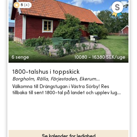
5
(
4
)
6 senge
10080 - 16380
SEK/uge
1800-talshus i toppskick
Borgholm, Rälla, Färjestaden, Ekerum...
Välkomna till Drängstugan i Västra Sörby! Res
tillbaka till sent 1800-tal på landet och upplev lug...
Se kalender for ledighed