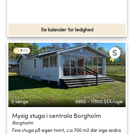
Se kalender for ledighed
5
(
1
)
5 senge
6800 - 11500
SEK/uge
Mysig stuga i centrala Borgholm
Borgholm
Fina stuga på egen tomt, c:a 700 m2 där inga andra