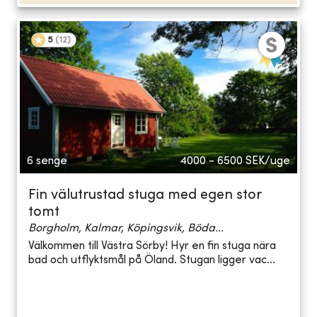
5
(
12
)
6 senge
4000 - 6500
SEK/uge
Fin välutrustad stuga med egen stor
tomt
Borgholm, Kalmar, Köpingsvik, Böda...
Välkommen till Västra Sörby! Hyr en fin stuga nära
bad och utflyktsmål på Öland. Stugan ligger vac...