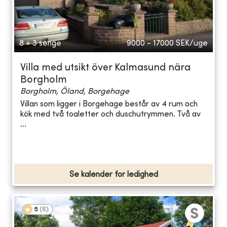
8 + 3 senge
9000 - 17000
SEK/uge
Villa med utsikt över Kalmasund nära
Borgholm
Borgholm, Öland, Borgehage
Villan som ligger i Borgehage består av 4 rum och
kök med två toaletter och duschutrymmen. Två av
...
Se kalender for ledighed
5
(
6
)