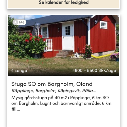
Se kalender for ledighed
(
4
)
4 senge
4600 - 5500
SEK/uge
Stuga SO om Borgholm, Öland
Räpplinge, Borgholm, Köpingsvik, Rälla...
Mysig gårdsstuga på 40 m2 i Räpplinge, 6 km SO
om Borgholm. Lugnt och barnvänligt område, 6 km
till ...