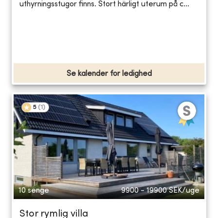
uthyrningsstugor finns. Stort härligt uterum på c...
Se kalender for ledighed
5
(
1
)
10 senge
9900 - 19900
SEK/uge
Stor rymlig villa