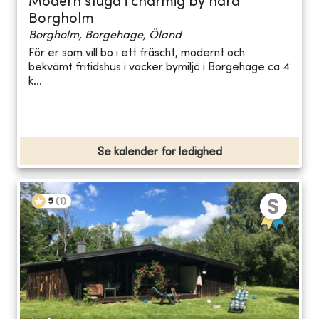
Modern stuga i charmig by nära
Borgholm
Borgholm, Borgehage, Öland
För er som vill bo i ett fräscht, modernt och
bekvämt fritidshus i vacker bymiljö i Borgehage ca 4
k...
Se kalender for ledighed
5
(
1
)