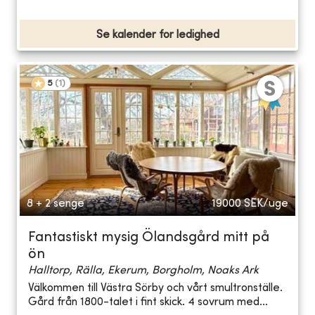
Se kalender for ledighed
5
(
1
)
8 + 2 senge
19000
SEK/uge
Fantastiskt mysig Ölandsgård mitt på
ön
Halltorp, Rälla, Ekerum, Borgholm, Noaks Ark
Välkommen till Västra Sörby och vårt smultronställe.
Gård från 1800-talet i fint skick. 4 sovrum med...