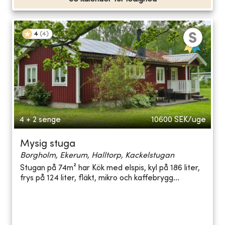
4
(
4
)
4 + 2 senge
10600
SEK/uge
Mysig stuga
Borgholm, Ekerum, Halltorp, Kackelstugan
Stugan på 74m² har Kök med elspis, kyl på 186 liter,
frys på 124 liter, fläkt, mikro och kaffebrygg...