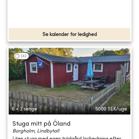
Se kalender for ledighed
(
4
)
6 + 2 senge
5000
SEK/uge
Stuga mitt på Öland
Borgholm, Lindbytall