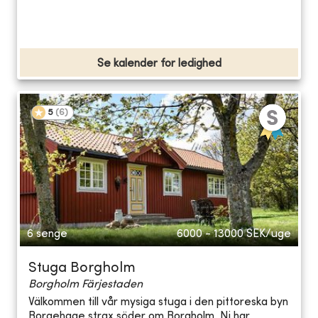
Se kalender for ledighed
5
(
6
)
6 senge
6000 - 13000
SEK/uge
Stuga Borgholm
Borgholm Färjestaden
Välkommen till vår mysiga stuga i den pittoreska byn
Borgehage strax söder om Borgholm. Ni har