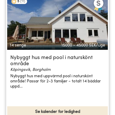
5
(
11
)
14 senge
15000 - 45000
SEK/uge
Nybyggt hus med pool i naturskönt
område
Köpingsvik, Borgholm
Nybyggt hus med uppvärmd pool i naturskönt
område! Passar för 2-3 familjer - totalt 14 bäddar
uppd...
Se kalender for ledighed