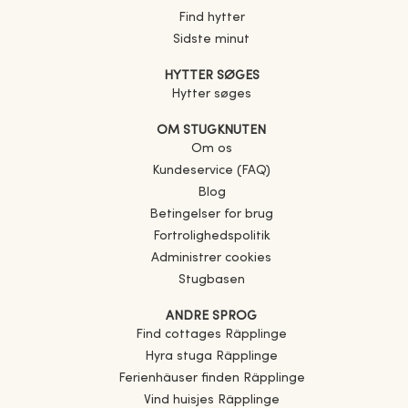
Find hytter
Sidste minut
HYTTER SØGES
Hytter søges
OM STUGKNUTEN
Om os
Kundeservice (FAQ)
Blog
Betingelser for brug
Fortrolighedspolitik
Administrer cookies
Stugbasen
ANDRE SPROG
Find cottages
Räpplinge
Hyra stuga
Räpplinge
Ferienhäuser finden
Räpplinge
Vind huisjes
Räpplinge