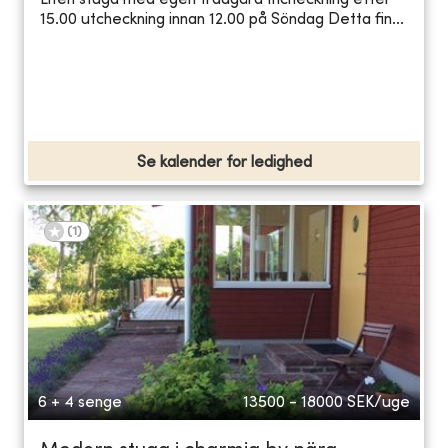
Liten stuga med egen trädgård Incheckning efter
15.00 utcheckning innan 12.00 på Söndag Detta fin...
Se kalender for ledighed
(
1
)
6 + 4 senge
13500 - 18000
SEK/uge