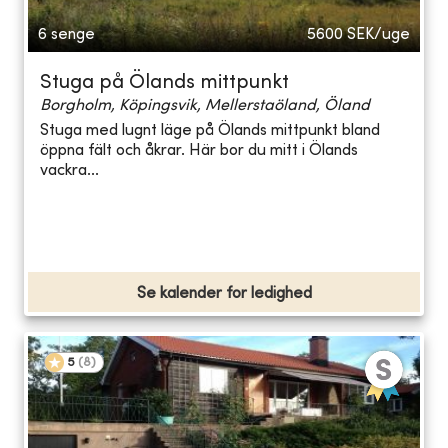
6 senge
5600
SEK/uge
Stuga på Ölands mittpunkt
Borgholm, Köpingsvik, Mellerstaöland, Öland
Stuga med lugnt läge på Ölands mittpunkt bland
öppna fält och åkrar. Här bor du mitt i Ölands
vackra...
Se kalender for ledighed
5
(
8
)