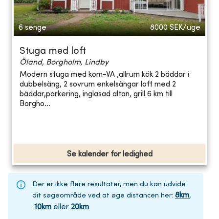
6 senge
8000
SEK/uge
Stuga med loft
Öland, Borgholm, Lindby
Modern stuga med kom-VA ,allrum kök 2 bäddar i
dubbelsäng, 2 sovrum enkelsängar loft med 2
bäddar,parkering, inglasad altan, grill 6 km till
Borgho...
Se kalender for ledighed
Der er ikke flere resultater, men du kan udvide
8
km
,
dit søgeområde ved at øge distancen her
:
10
km
eller
20
km