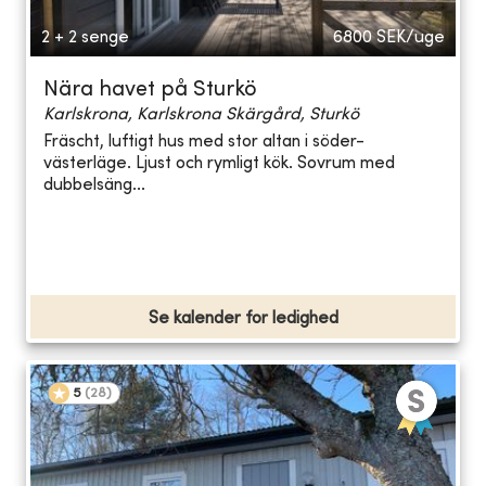
2 + 2 senge
6800
SEK/uge
Nära havet på Sturkö
Karlskrona, Karlskrona Skärgård, Sturkö
Fräscht, luftigt hus med stor altan i söder-
västerläge. Ljust och rymligt kök. Sovrum med
dubbelsäng...
Se kalender for ledighed
5
(
28
)