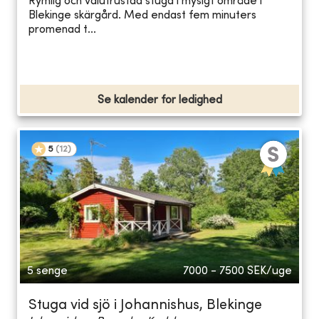
Rymlig och välutrustad stuga i mysigt område i
Blekinge skärgård. Med endast fem minuters
promenad t...
Se kalender for ledighed
5
(
12
)
5 senge
7000 - 7500
SEK/uge
Stuga vid sjö i Johannishus, Blekinge