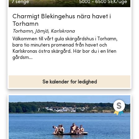
7 senge
5000 - 6500
SEK/uge
Charmigt Blekingehus nära havet i
Torhamn
Torhamn, Jämjö, Karlskrona
Välkommen till vårt gula skärgårdshus i Torhamn,
bara tio minuters promenad från havet och
Karlskronas östra skärgård. Här bor du i en liten
gårdsm...
Se kalender for ledighed