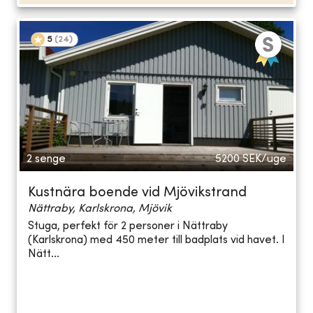
5
(
24
)
2 senge
5200
SEK/uge
Kustnära boende vid Mjövikstrand
Nättraby, Karlskrona, Mjövik
Stuga, perfekt för 2 personer i Nättraby
(Karlskrona) med 450 meter till badplats vid havet. I
Nätt...