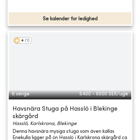
Se kalender for ledighed
4
(
1
)
6 senge
5400 - 6500
SEK/uge
Havsnära Stuga på Hasslö i Blekinge
skärgård
Hasslö, Karlskrona, Blekinge
Denna havsnära mysiga stuga som även kallas
Enekulla ligger på ön Hasslö i Karlskrona skärgård ca