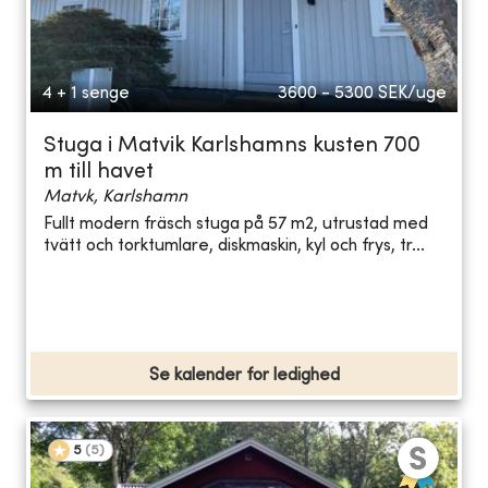
4 + 1 senge
3600 - 5300
SEK/uge
Stuga i Matvik Karlshamns kusten 700
m till havet
Matvk, Karlshamn
Fullt modern fräsch stuga på 57 m2, utrustad med
tvätt och torktumlare, diskmaskin, kyl och frys, tr...
Se kalender for ledighed
5
(
5
)