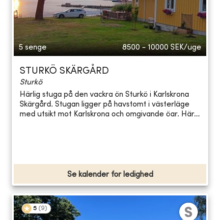
5 senge
8500 - 10000
SEK/uge
STURKÖ SKÄRGÅRD
Sturkö
Härlig stuga på den vackra ön Sturkö i Karlskrona
Skärgård. Stugan ligger på havstomt i västerläge
med utsikt mot Karlskrona och omgivande öar. Här...
Se kalender for ledighed
5
(
9
)