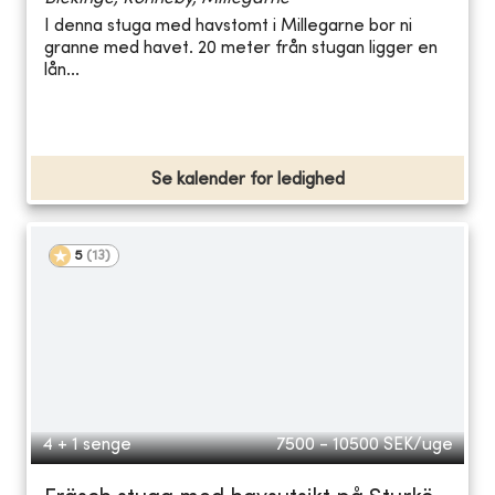
I denna stuga med havstomt i Millegarne bor ni
granne med havet. 20 meter från stugan ligger en
lån...
Se kalender for ledighed
5
(
13
)
4 + 1 senge
7500 - 10500
SEK/uge