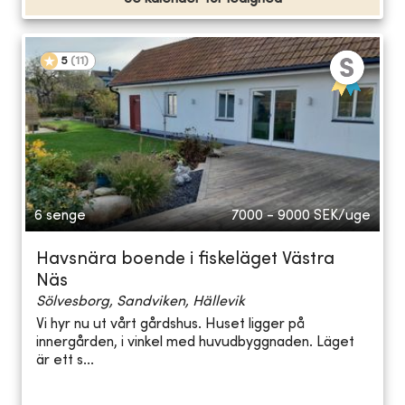
5
(
11
)
6 senge
7000 - 9000
SEK/uge
Havsnära boende i fiskeläget Västra
Näs
Sölvesborg, Sandviken, Hällevik
Vi hyr nu ut vårt gårdshus. Huset ligger på
innergården, i vinkel med huvudbyggnaden. Läget
är ett s...