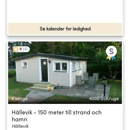
Se kalender for ledighed
5
(
2
)
4 senge
4000
SEK/uge
Hällevik - 150 meter till strand och
hamn
Hällevik