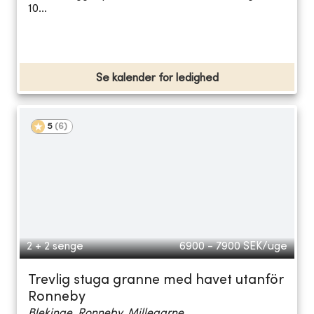
10...
Se kalender for ledighed
5
(
6
)
2 + 2 senge
6900 - 7900
SEK/uge
Trevlig stuga granne med havet utanför
Ronneby
Blekinge, Ronneby, Millegarne