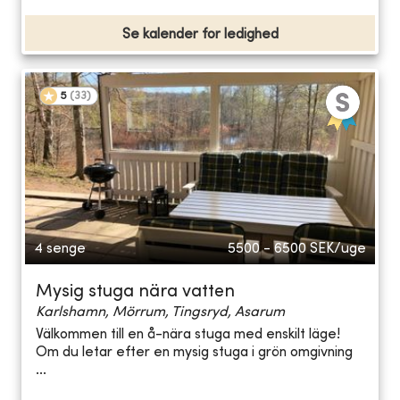
Se kalender for ledighed
5
(
33
)
4 senge
5500 - 6500
SEK/uge
Mysig stuga nära vatten
Karlshamn, Mörrum, Tingsryd, Asarum
Välkommen till en å-nära stuga med enskilt läge!
Om du letar efter en mysig stuga i grön omgivning
...