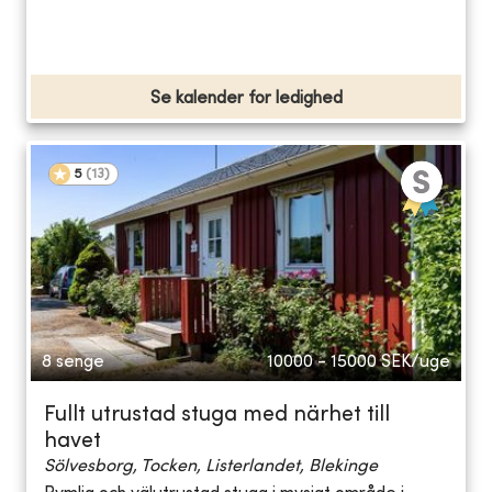
Se kalender for ledighed
5
(
13
)
8 senge
10000 - 15000
SEK/uge
Fullt utrustad stuga med närhet till
havet
Sölvesborg, Tocken, Listerlandet, Blekinge