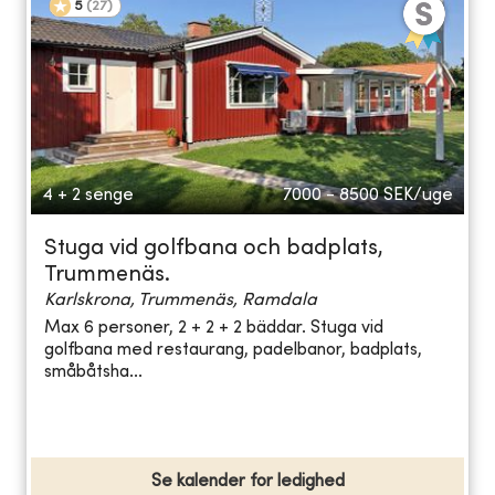
5
(
27
)
4 + 2 senge
7000 - 8500
SEK/uge
Stuga vid golfbana och badplats,
Trummenäs.
Karlskrona, Trummenäs, Ramdala
Max 6 personer, 2 + 2 + 2 bäddar. Stuga vid
golfbana med restaurang, padelbanor, badplats,
småbåtsha...
Se kalender for ledighed