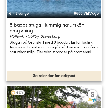
6 + 2 senge
8500
SEK/uge
8 bädds stuga i lummig naturskön
omgivning
Hällevik, Mjällby, Sölvesborg
Stugan på Grönslätt med 8 bäddar. En fantastisk
terrass att samlas och umgås på. Lummig trädgård i
naturskön miljö. Flertalet stränder på promenad ...
Se kalender for ledighed
5
(
7
)