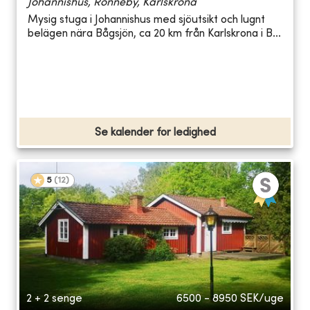
Johannishus, Ronneby, Karlskrona
Mysig stuga i Johannishus med sjöutsikt och lugnt
belägen nära Bågsjön, ca 20 km från Karlskrona i B...
Se kalender for ledighed
5
(
12
)
2 + 2 senge
6500 - 8950
SEK/uge