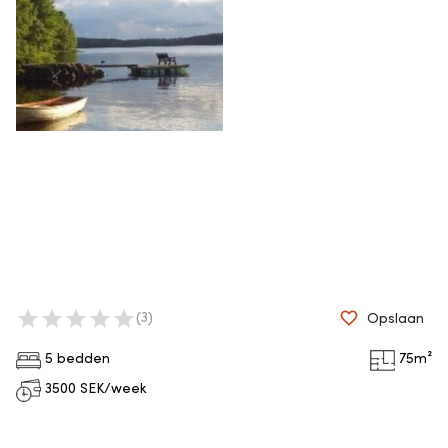
(
3
)
Opslaan
5 bedden
75
m²
3500
SEK/week