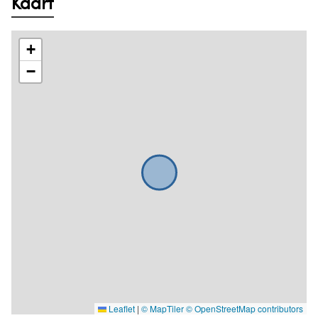
Kaart
+
−
Leaflet
|
© MapTiler
© OpenStreetMap contributors