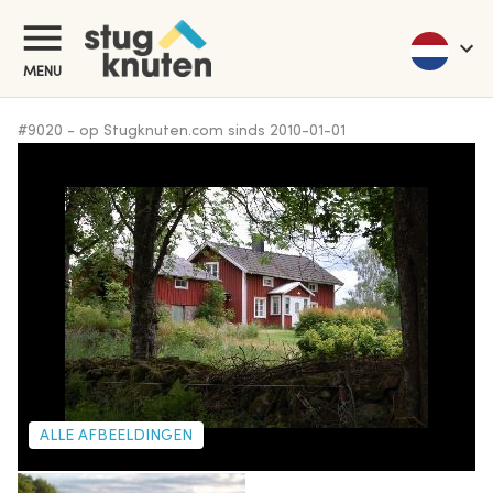
MENU
#
9020
-
op Stugknuten.com sinds
2010-01-01
ALLE AFBEELDINGEN