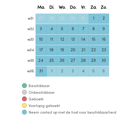
Ma.
Di.
Wo.
Do.
Vr.
Za.
Zo.
27
28
29
30
31
1
2
w
31
3
4
5
6
7
8
9
w
32
10
11
12
13
14
15
16
w
33
17
18
19
20
21
22
23
w
34
24
25
26
27
28
29
30
w
35
31
1
2
3
4
5
6
w
36
Beschikbaar
Onbeschikbaar
Geboekt
Voorlopig geboekt
Neem contact op met de host voor beschikbaarheid