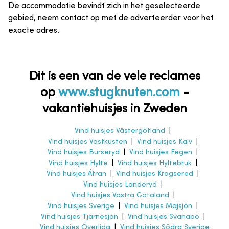
De accommodatie bevindt zich in het geselecteerde
gebied, neem contact op met de adverteerder voor het
exacte adres.
Dit is een van de vele reclames
op
www.stugknuten.com
-
vakantiehuisjes in Zweden
Vind huisjes Västergötland
|
Vind huisjes Västkusten
|
Vind huisjes Kalv
|
Vind huisjes Burseryd
|
Vind huisjes Fegen
|
Vind huisjes Hylte
|
Vind huisjes Hyltebruk
|
Vind huisjes Ätran
|
Vind huisjes Krogsered
|
Vind huisjes Landeryd
|
Vind huisjes Västra Götaland
|
Vind huisjes Sverige
|
Vind huisjes Majsjön
|
Vind huisjes Tjärnesjön
|
Vind huisjes Svanabo
|
Vind huisjes Överlida
|
Vind huisjes Södra Sverige