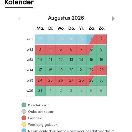
Kalender
Augustus
2026
Ma.
Di.
Wo.
Do.
Vr.
Za.
Zo.
27
28
29
30
31
1
2
w
31
3
4
5
6
7
8
9
w
32
10
11
12
13
14
15
16
w
33
17
18
19
20
21
22
23
w
34
24
25
26
27
28
29
30
w
35
31
1
2
3
4
5
6
w
36
Beschikbaar
Onbeschikbaar
Geboekt
Voorlopig geboekt
Neem contact op met de host voor beschikbaarheid