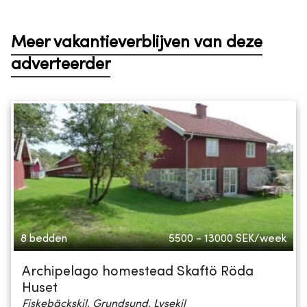
Meer vakantieverblijven van deze
adverteerder
8 bedden
5500 - 13000
SEK/week
Archipelago homestead Skaftö Röda
Huset
Fiskebäckskil, Grundsund, Lysekil