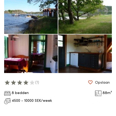
(
1
)
Opslaan
8 bedden
88
m²
4500 - 10000
SEK/week