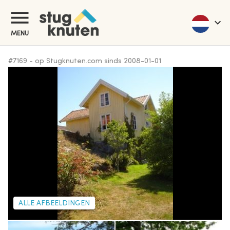
MENU
#
7169
-
op Stugknuten.com sinds
2008-01-01
ALLE AFBEELDINGEN