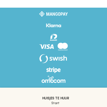
HUISJES TE HUUR
Start