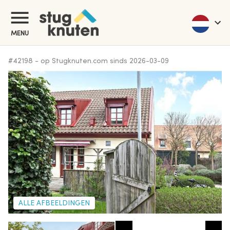
MENU
#
42198
-
op Stugknuten.com sinds
2026-03-09
ALLE AFBEELDINGEN