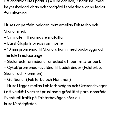
Ett charmigt litet parhus (4 rum och kök, 2 badrum) med
insynsskyddad altan och trädgård i söderläge är nu ledigt
för uthyrning.
Huset är perfekt beläget mitt emellan Falsterbo och
Skanör med:
- 5 minuter till närmaste mataffär
- Busshållsplats precis runt hörnet
- 10 min promenad till Skanörs hamn med badbrygga och
flertalet restauranger
- Skolor och tennisbanor är också ett par minuter bort.
- Cykel/promenad-avstånd till badstränder (Falsterbo,
Skanör och Flommen)
- Golfbanor (Falsterbo och Flommen)
- Huset ligger mellan Falsterbovägen och Gräsandsvägen
i ett välskött vackert prunkande grönt litet parhusområde.
Eventuell trafik på Falsterbovägen hörs ej i
huset/trädgården.