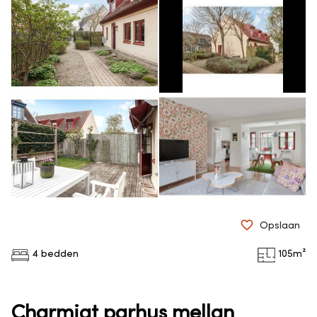
Opslaan
4 bedden
105
m²
Charmigt parhus mellan