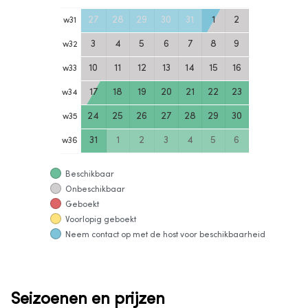
27
28
29
30
31
1
2
w
31
3
4
5
6
7
8
9
w
32
10
11
12
13
14
15
16
w
33
17
18
19
20
21
22
23
w
34
24
25
26
27
28
29
30
w
35
31
1
2
3
4
5
6
w
36
Beschikbaar
Onbeschikbaar
Geboekt
Voorlopig geboekt
Neem contact op met de host voor beschikbaarheid
Seizoenen en prijzen