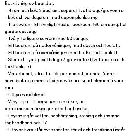
Beskrivning av boendet:
- 4 rum och kök, 2 badrum, separat tvättstuga/groventre
- kök och vardagsrum med öppen planlösning
- Tre sovrum. Ett rymligt master bedroom 160 cm säng, hel
garderobsvägg.
- Två ytterligare sovrum med 90 sängar.
- Ett badrum på nedervåningen, med dusch och toalett.
- Ett badrum på övervåningen med badkar och toalett.
- Stor och rymlig tvättstuga / grov entré (tvättmaskin och
torktumlare)
- Vinterbonat, utrustat för permanent boende. Värms i
huvudsak upp med luftvärmeväxlare samt element i varje
rum.
- Uthyres möblerat.
- Vi hyr ej ut till personer som röker, har
betalningsanmärkningar eller har husdjur.
- I hyran ingår vatten, sophämtning, sotning och kostnad
för bredband och TV.
- Utöver hyra står hyresgästen för el och försäkring (ingår