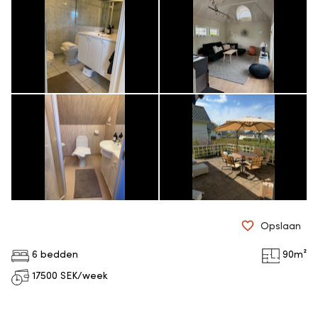
Opslaan
6 bedden
90
m²
17500
SEK/week