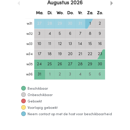
Augustus
2026
Ma.
Di.
Wo.
Do.
Vr.
Za.
Zo.
27
28
29
30
31
1
2
w
31
3
4
5
6
7
8
9
w
32
10
11
12
13
14
15
16
w
33
17
18
19
20
21
22
23
w
34
24
25
26
27
28
29
30
w
35
31
1
2
3
4
5
6
w
36
Beschikbaar
Onbeschikbaar
Geboekt
Voorlopig geboekt
Neem contact op met de host voor beschikbaarheid