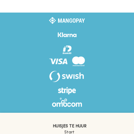
HUISJES TE HUUR
Start