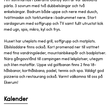
Fint sommarhus i Ekerums Golfby som är vår absoluta
pärla. 3 sovrum med två dubbelsängar och två
enkelsängar. Badrum både uppe och nere med dusch,
tvättmaskin och torktumlare i badrummet nere. Stort
vardagsrum med soffgrupp och TV samt fullt utrustat kök
med ugn, spis, mikro, kyl och frys.
Huset har uteplats med grill, soffgrupp och matplats.
Elbilsladdare finns också. Kort promenad ner till vattnet
med fina vandringsleder, mountainbikespår och badplatser.
Nära gångavstånd till campingen med lekplatser, utegym
och liten mataffär. Uppe vid golfbanan finns 2 fina 18-
hålsbanor, korthålsbana, padel, tennis och spa. Väldigt god
pizzeria och restaurang också. Varmt välkomna till oss på
Ekerum!
Kalender