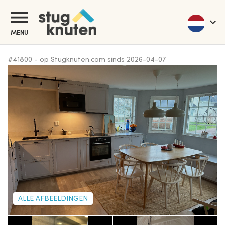
MENU
#
41800
-
op Stugknuten.com sinds
2026-04-07
ALLE AFBEELDINGEN