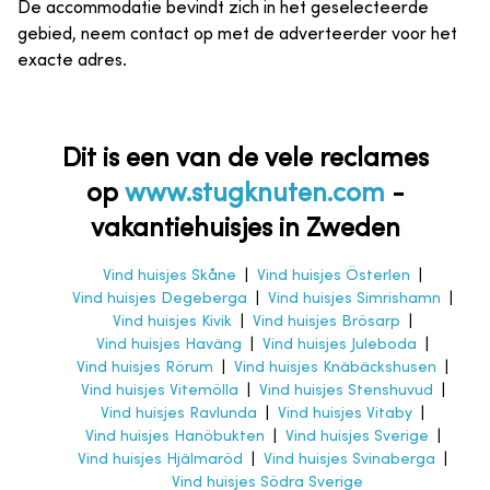
De accommodatie bevindt zich in het geselecteerde
gebied, neem contact op met de adverteerder voor het
exacte adres.
Dit is een van de vele reclames
op
www.stugknuten.com
-
vakantiehuisjes in Zweden
Vind huisjes Skåne
|
Vind huisjes Österlen
|
Vind huisjes Degeberga
|
Vind huisjes Simrishamn
|
Vind huisjes Kivik
|
Vind huisjes Brösarp
|
Vind huisjes Haväng
|
Vind huisjes Juleboda
|
Vind huisjes Rörum
|
Vind huisjes Knäbäckshusen
|
Vind huisjes Vitemölla
|
Vind huisjes Stenshuvud
|
Vind huisjes Ravlunda
|
Vind huisjes Vitaby
|
Vind huisjes Hanöbukten
|
Vind huisjes Sverige
|
Vind huisjes Hjälmaröd
|
Vind huisjes Svinaberga
|
Vind huisjes Södra Sverige