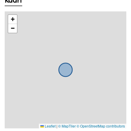
Kaart
+
−
Leaflet
|
© MapTiler
© OpenStreetMap contributors