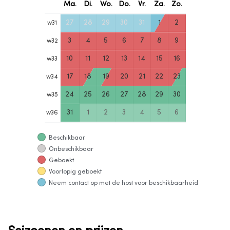
Ma.
Di.
Wo.
Do.
Vr.
Za.
Zo.
27
28
29
30
31
1
2
w
31
3
4
5
6
7
8
9
w
32
10
11
12
13
14
15
16
w
33
17
18
19
20
21
22
23
w
34
24
25
26
27
28
29
30
w
35
31
1
2
3
4
5
6
w
36
Beschikbaar
Onbeschikbaar
Geboekt
Voorlopig geboekt
Neem contact op met de host voor beschikbaarheid