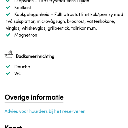
Diepvries
– Litet frysfack finns i kylen
Koelkast
Kookgelegenheid
– Fullt utrustat litet kök/pentry med
två spisplattor, microvågsugn, brödrost, vattenkokare,
vinglas, whiskeyglas, grillbestick, tallrikar m.m.
Magnetron
Badkamerinrichting
Douche
WC
Overige informatie
Advies voor huurders bij het reserveren