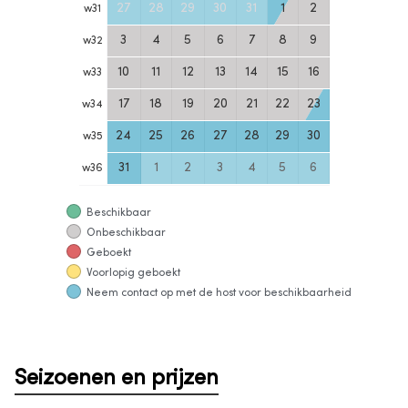
27
28
29
30
31
1
2
w
31
3
4
5
6
7
8
9
w
32
10
11
12
13
14
15
16
w
33
17
18
19
20
21
22
23
w
34
24
25
26
27
28
29
30
w
35
31
1
2
3
4
5
6
w
36
Beschikbaar
Onbeschikbaar
Geboekt
Voorlopig geboekt
Neem contact op met de host voor beschikbaarheid
Seizoenen en prijzen