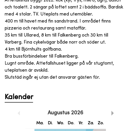
Attefallshus byggt 2022. Kök (kyl, frys, mikro, ugn), dusch
och toalett. 2 sängar på loftet samt 2 i bäddsoffa. Bardisk
med 4 stolar. TV. Uteplats med utemöbler.
400 m till havet med fin sandstrand. I området finns
pizzeria och restaurang samt mataffär.
35 km till Ullared, 8 km till Falkenberg och 30 km till
Varberg. Fina cykelvägar både norr och söder ut.
4 km till Björnhults golfbana.
Bra bussförbindelser till Falkenberg.
Lugnt område. Attefallshuset ligger på vår stugtomt,
uteplatsen är avskild.
Slutstäd ingår ej utan det ansvarar gästen för.
Kalender
Augustus
2026
Ma.
Di.
Wo.
Do.
Vr.
Za.
Zo.