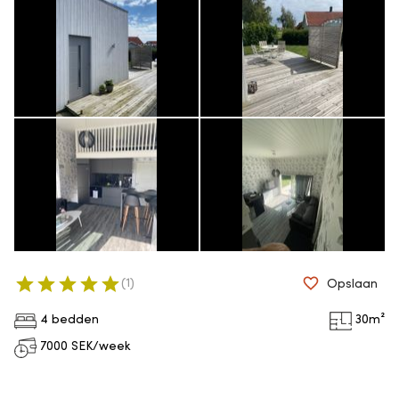
(
1
)
Opslaan
4 bedden
30
m²
7000
SEK/week