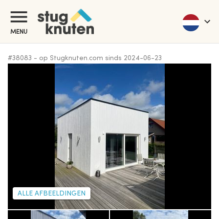
MENU
#
38083
-
op Stugknuten.com sinds
2024-06-23
ALLE AFBEELDINGEN