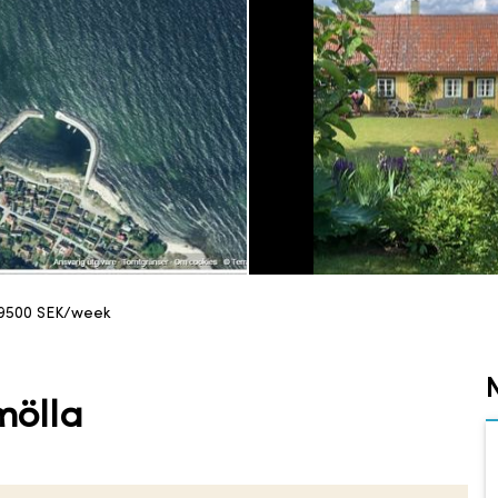
9500
SEK/week
mölla