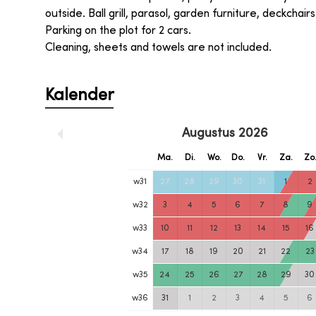
outside. Ball grill, parasol, garden furniture, deckchair
Parking on the plot for 2 cars.
Cleaning, sheets and towels are not included.
Kalender
Augustus
2026
Ma.
Di.
Wo.
Do.
Vr.
Za.
Zo
w
31
27
28
29
30
31
1
2
w
32
3
4
5
6
7
8
9
w
33
10
11
12
13
14
15
16
w
34
17
18
19
20
21
22
23
w
35
24
25
26
27
28
29
30
w
36
31
1
2
3
4
5
6