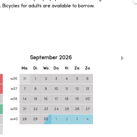
s. Bicycles for adults are available to borrow.
September
2026
.
Ma.
Di.
Wo.
Do.
Vr.
Za.
Zo.
w
36
31
1
2
3
4
5
6
w
37
7
8
9
10
11
12
13
w
38
14
15
16
17
18
19
20
w
39
21
22
23
24
25
26
27
w
40
28
29
30
1
2
3
4