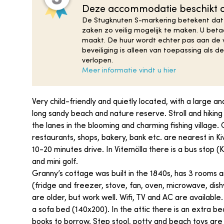
Deze accommodatie beschikt o
De Stugknuten S-markering betekent dat
zaken zo veilig mogelijk te maken. U be
maakt. De huur wordt echter pas aan de v
beveiliging is alleen van toepassing als 
verlopen.
Meer informatie vindt u hier
Very child-friendly and quietly located, with a large 
long sandy beach and nature reserve. Stroll and hiking 
the lanes in the blooming and charming fishing village.
restaurants, shops, bakery, bank etc. are nearest in Ki
10-20 minutes drive. In Vitemölla there is a bus stop (
and mini golf.
Granny’s cottage was built in the 1840s, has 3 rooms a
(fridge and freezer, stove, fan, oven, microwave, di
are older, but work well. Wifi, TV and AC are availab
a sofa bed (140x200). In the attic there is an extra 
books to borrow. Step stool, potty and beach toys are 