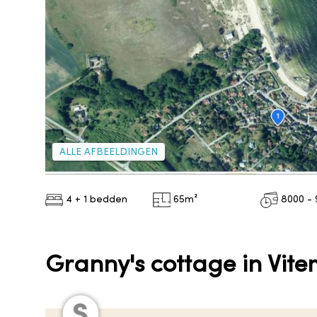
ALLE AFBEELDINGEN
4 + 1 bedden
65
m²
8000 - 
Granny's cottage in Vite