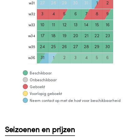
27
28
29
30
31
1
2
w
31
3
4
5
6
7
8
9
w
32
10
11
12
13
14
15
16
w
33
17
18
19
20
21
22
23
w
34
24
25
26
27
28
29
30
w
35
31
1
2
3
4
5
6
w
36
Beschikbaar
Onbeschikbaar
Geboekt
Voorlopig geboekt
Neem contact op met de host voor beschikbaarheid
Seizoenen en prijzen