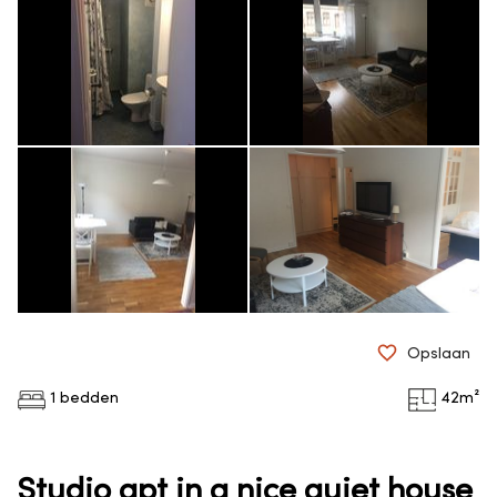
Opslaan
1 bedden
42
m²
Studio apt in a nice quiet house