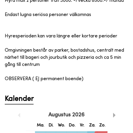
Hyra max 2 personer från 3000: -/vecka 8500:-/ månad
Endast lugna seriösa personer välkomnas
Hyresperioden kan vara längre eller kortare perioder
Omgivningen består av parker, bostadshus, centralt med
närhet till bageri och jourbutik och pizzeria och ca 5 min
gång till centrum
OBSERVERA ( EJ permanent boende)
Kalender
Augustus
2026
Ma.
Di.
Wo.
Do.
Vr.
Za.
Zo.