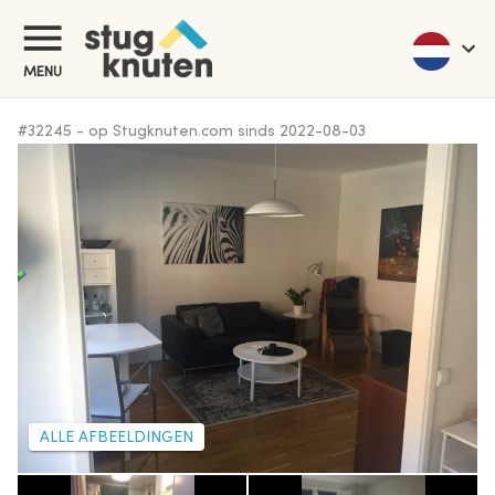
MENU
#
32245
-
op Stugknuten.com sinds
2022-08-03
ALLE AFBEELDINGEN