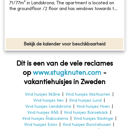
71/77m² in Landskrona. The apartment is located on
the groundfloor /2 floor and has windows towards t...
Bekijk de kalender voor beschikbaarheid
Dit is een van de vele reclames
op
www.stugknuten.com
-
vakantiehuisjes in Zweden
Vind huisjes Skåne
|
Vind huisjes Västkusten
|
Vind huisjes Ven
|
Vind huisjes Lund
|
Vind huisjes Landskrona
|
Vind huisjes Hven
|
Vind huisjes Råå
|
Vind huisjes Barsebäck
|
Vind huisjes Ålabodarna
|
Vind huisjes Kävlinge
|
Vind huisjes Eslöv
|
Vind huisjes Borstahusen
|