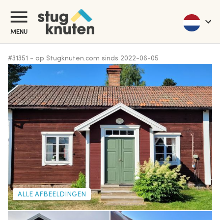
MENU
#
31351
-
op Stugknuten.com sinds
2022-06-05
ALLE AFBEELDINGEN