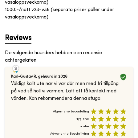
vasaloppsveckorna)
1000:-/natt v23-v36 (separata priser gäller under
vasaloppsveckorna)
Reviews
De volgende huurders hebben een recensie
achtergelaten
Karl-Gustav P.
,
gehuurd in
2026
Väldigt kallt ute när vi var där men med fri tillgång
på ved så höll vi värmen. Lätt att få kontakt med
värden. Kan rekommendera denna stuga.
Algemene beoordeling
Hygiëne
Locatie
Advertentie Beschrijving