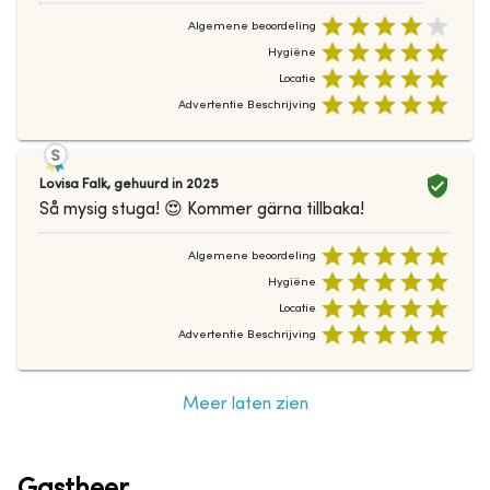
Algemene beoordeling
Hygiëne
Locatie
Advertentie Beschrijving
Lovisa Falk
,
gehuurd in
2025
Så mysig stuga! 😍 Kommer gärna tillbaka!
Algemene beoordeling
Hygiëne
Locatie
Advertentie Beschrijving
Meer laten zien
Gastheer