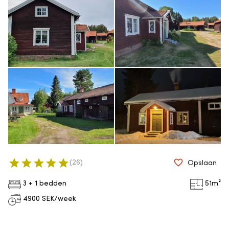
(
26
)
Opslaan
3 + 1 bedden
51
m²
4900
SEK/week