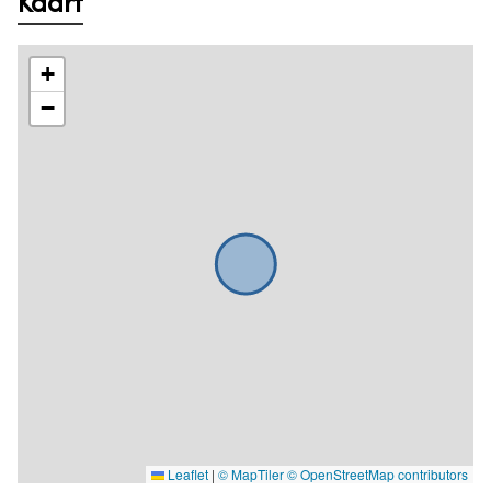
Kaart
+
−
Leaflet
|
© MapTiler
© OpenStreetMap contributors