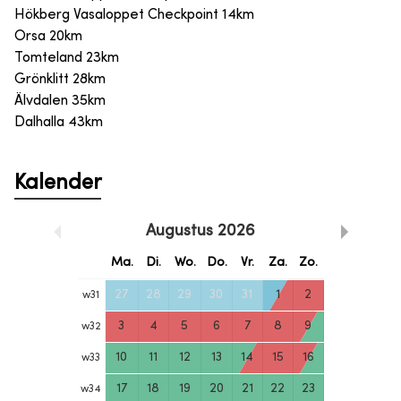
Hökberg Vasaloppet Checkpoint 14km
Orsa 20km
Tomteland 23km
Grönklitt 28km
Älvdalen 35km
Dalhalla 43km
Kalender
Augustus
2026
Ma.
Di.
Wo.
Do.
Vr.
Za.
Zo.
27
28
29
30
31
1
2
w
31
3
4
5
6
7
8
9
w
32
10
11
12
13
14
15
16
w
33
17
18
19
20
21
22
23
w
34