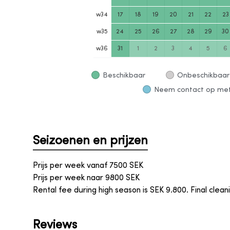
w
34
17
18
19
20
21
22
23
w
35
24
25
26
27
28
29
30
w
36
31
1
2
3
4
5
6
Beschikbaar
Onbeschikbaar
Neem contact op met 
Seizoenen en prijzen
Prijs per week vanaf
7500
SEK
Prijs per week naar
9800
SEK
Rental fee during high season is SEK 9.800. Final clea
Reviews