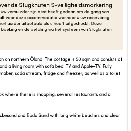
ver de Stugknuten S-veiligheidsmarkering
 uw verhuurder zijn best heeft gedaan om de gang van
taalt voor deze accommodatie wanneer u uw reservering
erhuurder uitbetaald als u heeft uitgecheckt. Deze
de boeking en de betaling via het systeem van Stugknuten
n on northern Öland. The cottage is 50 sqm and consists of
d a living room with sofa bed. TV and Apple-TV. Fully
aker, soda stream, fridge and freezer, as well as a toilet
ok where there is shopping, several restaurants and a
Lyckesand and Böda Sand with long white beaches and clear