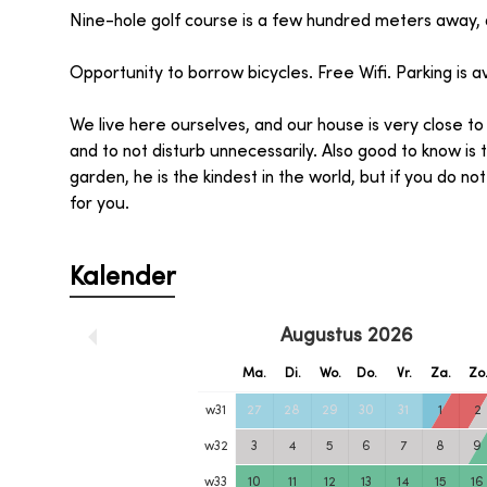
Nine-hole golf course is a few hundred meters away, a
Opportunity to borrow bicycles. Free Wifi. Parking is av
We live here ourselves, and our house is very close to
and to not disturb unnecessarily. Also good to know is
garden, he is the kindest in the world, but if you do not 
for you.
Kalender
Augustus
2026
Ma.
Di.
Wo.
Do.
Vr.
Za.
Zo
w
31
27
28
29
30
31
1
2
w
32
3
4
5
6
7
8
9
w
33
10
11
12
13
14
15
16