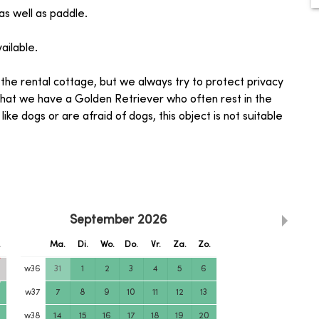
s well as paddle.
ailable.
 the rental cottage, but we always try to protect privacy
 that we have a Golden Retriever who often rest in the
like dogs or are afraid of dogs, this object is not suitable
September
2026
.
Ma.
Di.
Wo.
Do.
Vr.
Za.
Zo.
w
36
31
1
2
3
4
5
6
w
37
7
8
9
10
11
12
13
w
38
14
15
16
17
18
19
20