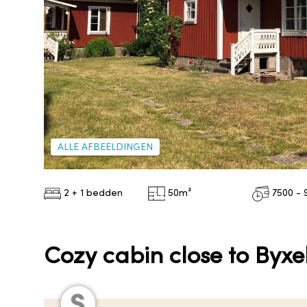
ALLE AFBEELDINGEN
2 + 1 bedden
50
m²
7500 - 
Cozy cabin close to Byxe