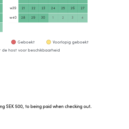
w
39
21
22
23
24
25
26
27
w
40
28
29
30
1
2
3
4
Geboekt
Voorlopig geboekt
de host voor beschikbaarheid
ning SEK 500, to being paid when checking out.