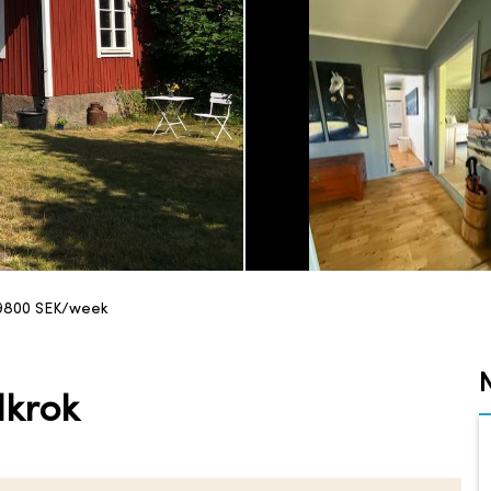
9800
SEK/week
lkrok