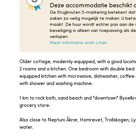
Deze accommodatie beschikt o
De Stugknuten S-markering betekent dat
zaken zo veilig mogelijk te maken. U be
maakt. De huur wordt echter pas aan de v
beveiliging is alleen van toepassing als 
verlopen.
Meer informatie vindt u hier
Older cottage, modernly equipped, with a good locatio
2 rooms and a kitchen. One bedroom with double bed an
equipped kitchen with microwave, dishwasher, coffee m
with shower and washing machine.
1 km to rock bath, sand beach and "downtown" Byxelkr
grocery store.
Also close to Neptuni Åkrar, Homrevet, Trollskogen, 
water.