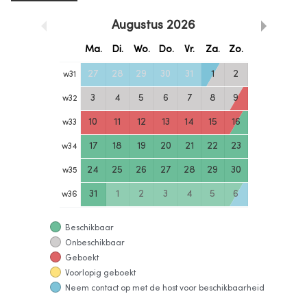
Augustus
2026
Ma.
Di.
Wo.
Do.
Vr.
Za.
Zo.
27
28
29
30
31
1
2
w
31
3
4
5
6
7
8
9
w
32
10
11
12
13
14
15
16
w
33
17
18
19
20
21
22
23
w
34
24
25
26
27
28
29
30
w
35
31
1
2
3
4
5
6
w
36
Beschikbaar
Onbeschikbaar
Geboekt
Voorlopig geboekt
Neem contact op met de host voor beschikbaarheid