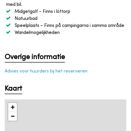
med bil.
Midgetgolf
– Finns i löttorp
Natuurbad
Speelplaats
– Finns på campingarna i samma område
Wandelmogelijkheden
Overige informatie
Advies voor huurders bij het reserveren
Kaart
+
−