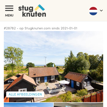
MENU
#
28782
-
op Stugknuten.com sinds
2021-01-01
ALLE AFBEELDINGEN