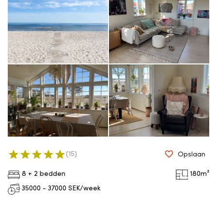
(
15
)
Opslaan
8 + 2 bedden
180
m²
35000 - 37000
SEK/week