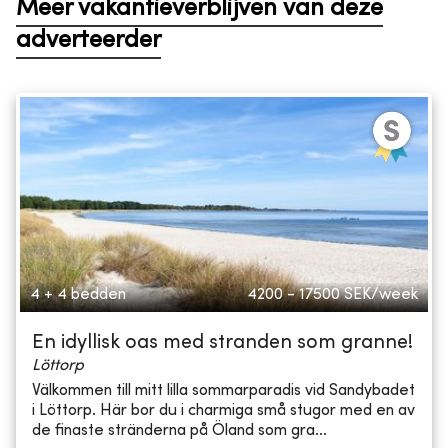
Meer vakantieverblijven van deze
adverteerder
4 + 4 bedden
4200 - 17500
SEK/week
En idyllisk oas med stranden som granne!
Löttorp
Välkommen till mitt lilla sommarparadis vid Sandybadet
i Löttorp. Här bor du i charmiga små stugor med en av
de finaste stränderna på Öland som gra...